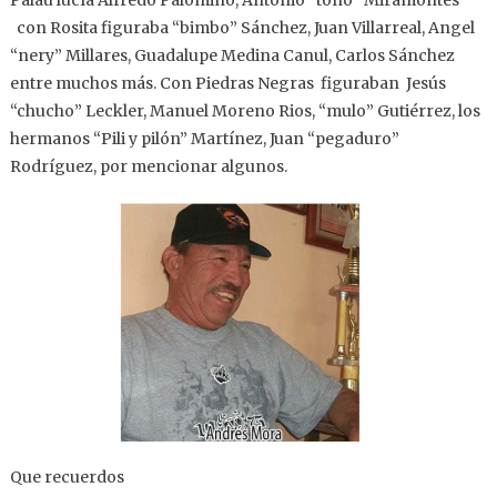
Palaú lucía Alfredo Palomino, Antonio “toño” Miramontes
con Rosita figuraba “bimbo” Sánchez, Juan Villarreal, Angel
“nery” Millares, Guadalupe Medina Canul, Carlos Sánchez
entre muchos más. Con Piedras Negras figuraban Jesús
“chucho” Leckler, Manuel Moreno Rios, “mulo” Gutiérrez, los
hermanos “Pili y pilón” Martínez, Juan “pegaduro”
Rodríguez, por mencionar algunos.
Que recuerdos