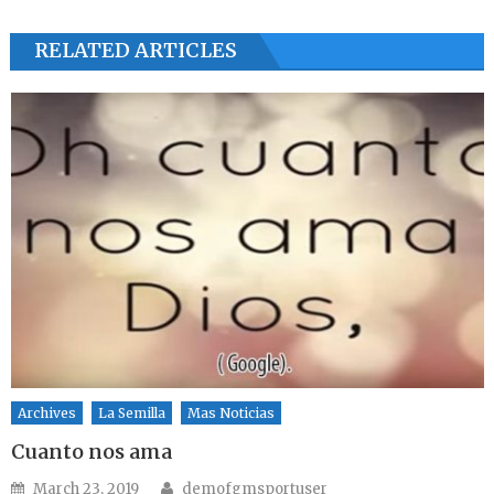
RELATED ARTICLES
Archives
La Semilla
Mas Noticias
Cuanto nos ama
Author
Posted on
March 23, 2019
demofgmsportuser