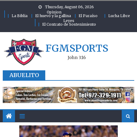
Skip to content
Thursday, August 06, 2026
Opinion
La Biblia
El huevo y la gallina
El Paraíso
Lucha Libre
Leyes
El Contrato de Sostenimiento
FGMSPORTS
John 3:16
ABUELITO