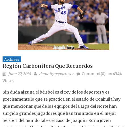
Archives
Región Carbonífera Que Recuerdos
Posted on
Author
June 27, 2018
demofgmsportuser
Comment(0)
4544
Views
Sin duda alguna el béisbol es el rey de los deportes y es
precisamente lo que se practica en el estado de Coahuila hay
que mencionar que de los equipos de la Liga del Norte han
surgido grandes jugadores que han triunfado en el mejor
béisbol del mundo tal es el caso de Joaquín Soria joven