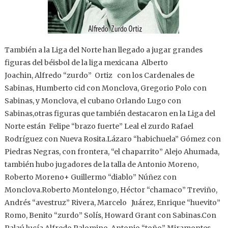
También a la Liga del Norte han llegado a jugar grandes
figuras del béisbol de la liga mexicana Alberto
Joachin, Alfredo “zurdo” Ortiz con los Cardenales de
Sabinas, Humberto cid con Monclova, Gregorio Polo con
Sabinas, y Monclova, el cubano Orlando Lugo con
Sabinas,otras figuras que también destacaron en la Liga del
Norte están Felipe “brazo fuerte” Leal el zurdo Rafael
Rodríguez con Nueva Rosita.Lázaro “habichuela” Gómez con
Piedras Negras, con frontera, “el chaparrito” Alejo Ahumada,
también hubo jugadores de la talla de Antonio Moreno,
Roberto Moreno+ Guillermo “diablo” Núñez con
Monclova.Roberto Montelongo, Héctor “chamaco” Treviño,
Andrés “avestruz” Rivera, Marcelo Juárez, Enrique “huevito”
Romo, Benito “zurdo” Solís, Howard Grant con Sabinas.Con