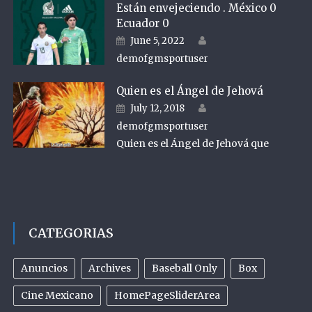
Están envejeciendo . México 0
Ecuador 0
Author
Posted on
June 5, 2022
demofgmsportuser
Quien es el Ángel de Jehová
Author
Posted on
July 12, 2018
demofgmsportuser
Quien es el Ángel de Jehová que
CATEGORIAS
Anuncios
Archives
Baseball Only
Box
Cine Mexicano
HomePageSliderArea