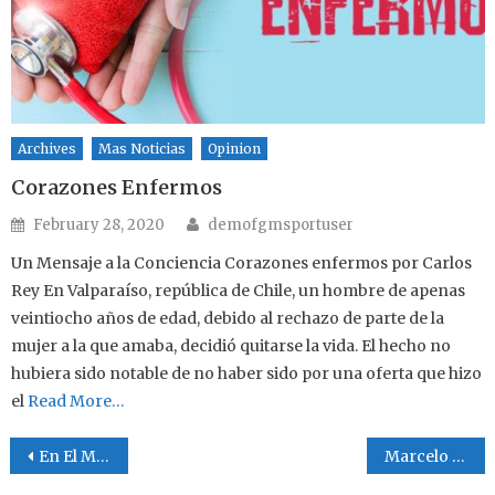
Archives
Mas Noticias
Opinion
Corazones Enfermos
Author
Posted on
February 28, 2020
demofgmsportuser
Un Mensaje a la Conciencia Corazones enfermos por Carlos
Rey En Valparaíso, república de Chile, un hombre de apenas
veintiocho años de edad, debido al rechazo de parte de la
mujer a la que amaba, decidió quitarse la vida. El hecho no
hubiera sido notable de no haber sido por una oferta que hizo
el
Read More…
Post navigation
En El Mundial
Marcelo Juarez