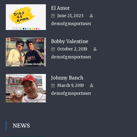
El Amor
Author
Posted on
June 21, 2023
demofgmsportuser
Bobby Valentine
Author
Posted on
October 2, 2019
demofgmsportuser
Johnny Banch
Author
Posted on
March 9, 2019
demofgmsportuser
NEWS