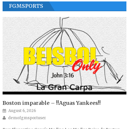
FGMSPORTS
Boston imparable – !!Aguas Yankees!!
Posted on
August 6, 2026
Author
demofgmsportuser