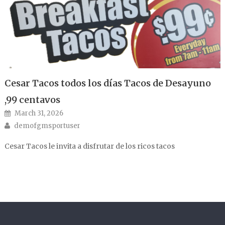
Cesar Tacos todos los días Tacos de Desayuno
,99 centavos
Posted on
March 31, 2026
Author
demofgmsportuser
Cesar Tacos le invita a disfrutar de los ricos tacos