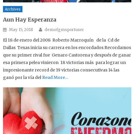
Archives
Aun Hay Esperanza
Author
Posted on
May 15, 2018
demofgmsportuser
El 18 de enero del 2008 Roberto Marroquín de la Cd de
Dallas Texas inicia su carrera en los encordados Recordamos
que su primer rival fue Genaro Castorena y después de ganar
esa primera pelea vinieron 18 victorias más para lograr un
impresionante record de 19 victorias consecutivas 14 las
ganó por la vía del
Read More…