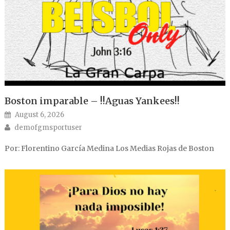
Boston imparable – !!Aguas Yankees!!
Posted on
August 6, 2026
Author
demofgmsportuser
Por: Florentino García Medina Los Medias Rojas de Boston