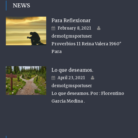
NEWS
Para Reflexionar
Author
Posted on
February 8, 2021
demofgmsportuser
Proverbios 11 Reina Valera 1960″
Para
Lo que deseamos.
Author
Posted on
April 23, 2021
demofgmsportuser
Lo que deseamos. Por : Florentino
Garcia Medina .