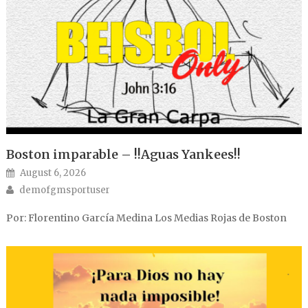
Boston imparable – !!Aguas Yankees!!
Posted on
August 6, 2026
Author
demofgmsportuser
Por: Florentino García Medina Los Medias Rojas de Boston