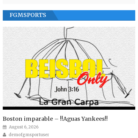
FGMSPORTS
Boston imparable – !!Aguas Yankees!!
Posted on
August 6, 2026
Author
demofgmsportuser