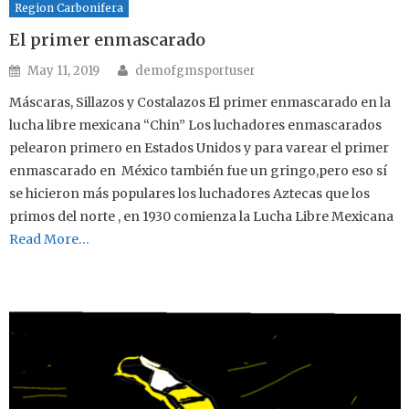
Region Carbonifera
El primer enmascarado
Author
Posted on
May 11, 2019
demofgmsportuser
Máscaras, Sillazos y Costalazos El primer enmascarado en la
lucha libre mexicana “Chin” Los luchadores enmascarados
pelearon primero en Estados Unidos y para varear el primer
enmascarado en México también fue un gringo,pero eso sí
se hicieron más populares los luchadores Aztecas que los
primos del norte , en 1930 comienza la Lucha Libre Mexicana
Read More…