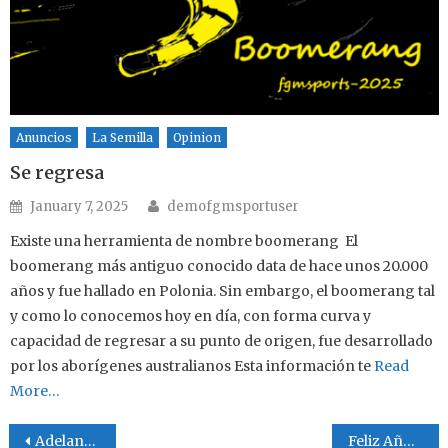
Anuncios
La Semilla
Opinion
Se regresa
Author
Posted on
January 7, 2025
demofgmsportuser
Existe una herramienta de nombre boomerang El
boomerang más antiguo conocido data de hace unos 20.000
años y fue hallado en Polonia. Sin embargo, el boomerang tal
y como lo conocemos hoy en día, con forma curva y
capacidad de regresar a su punto de origen, fue desarrollado
por los aborígenes australianos Esta información te
Read
More…
Post navigation
Adelante con La Cruz #4
Feliz Año Nuevos les desea Divinos Pizza