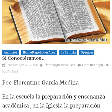
Anuncios
HomePageSliderArea
La Semilla
Opinion
Si Conociéramos …
Posted on
Author
December 30, 2024
demofgmsportuser
Comment(0)
556 Views
Poe: Florentino García Medina
En la escuela la preparación y enseñanza
académica , en la Iglesia la preparación