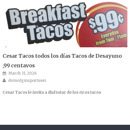
Cesar Tacos todos los días Tacos de Desayuno
,99 centavos
Posted on
March 31, 2026
Author
demofgmsportuser
Cesar Tacos le invita a disfrutar de los ricos tacos