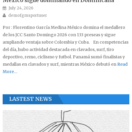
México sigue dominando en Dominicana
Posted on
July 24, 2026
Author
demofgmsportuser
Por : Florentino García Medina México domina el medallero
de los JCC Santo Domingo 2026 con 133 preseas y sigue
ampliando ventaja sobre Colombia y Cuba. En competencias
del día, hubo actividad destacada en clavados, surf, tiro
deportivo, remo, ciclismo y futbol. Panamá sumó finalistas y
medallas en clavados y surf, mientras México debutó en
Read
More…
LASTEST NEWS