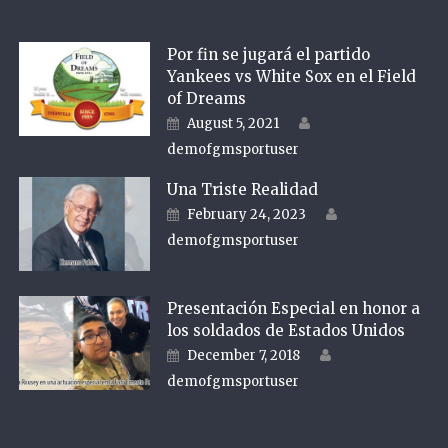
Por fin se jugará el partido
Yankees vs White Sox en el Field
of Dreams
Author
Posted on
August 5, 2021
demofgmsportuser
Una Triste Realidad
Author
Posted on
February 24, 2023
demofgmsportuser
Presentación Especial en honor a
los soldados de Estados Unidos
Author
Posted on
December 7, 2018
demofgmsportuser