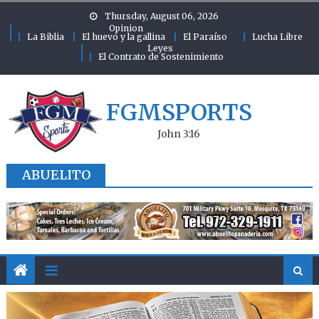
Skip to content
Thursday, August 06, 2026
Opinion
La Biblia
El huevo y la gallina
El Paraíso
Lucha Libre
Leyes
El Contrato de Sostenimiento
FGMSPORTS
John 3:16
ABUELITO