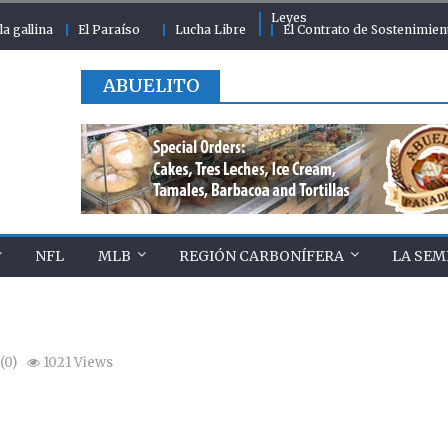
Leyes
la gallina
El Paraíso
Lucha Libre
El Contrato de Sostenimien
ABUELITO
NFL
MLB
REGIÓN CARBONÍFERA
LA SEM
(0)
1021 Views