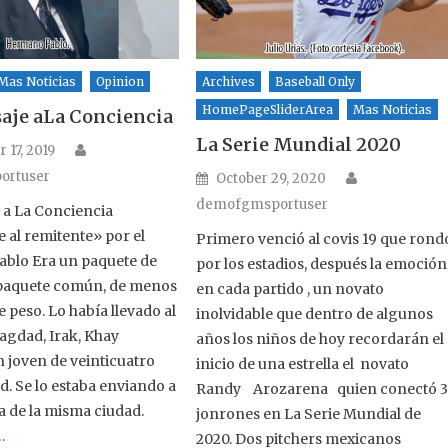
Mas Noticias
Opinion
Archives
Baseball Only
HomePageSliderArea
Mas Noticias
je aLa Conciencia
La Serie Mundial 2020
Author
n
17, 2019
Author
ortuser
Posted on
October 29, 2020
demofgmsportuser
 a La Conciencia
 al remitente» por el
Primero venció al covis 19 que rond
blo Era un paquete de
por los estadios, después la emoción
 paquete común, de menos
en cada partido , un novato
e peso. Lo había llevado al
inolvidable que dentro de algunos
agdad, Irak, Khay
años los niños de hoy recordarán el
n joven de veinticuatro
inicio de una estrella el novato
d. Se lo estaba enviando a
Randy Arozarena quien conectó 
 de la misma ciudad.
jonrones en La Serie Mundial de
…
2020. Dos pitchers mexicanos