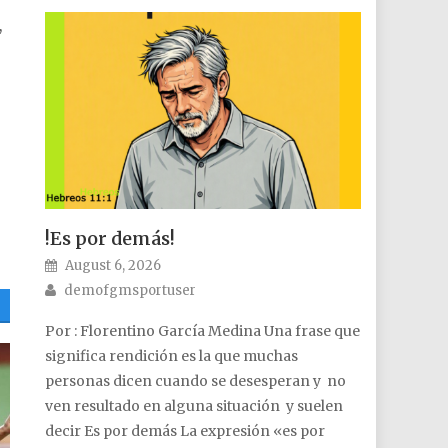
,
!Es por demás!
Posted on
August 6, 2026
Author
demofgmsportuser
Por : Florentino García Medina Una frase que
significa rendición es la que muchas
personas dicen cuando se desesperan y no
ven resultado en alguna situación y suelen
decir Es por demás La expresión «es por