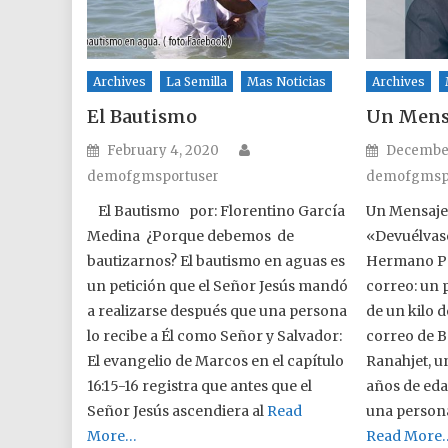
Archives
La Semilla
Mas Noticias
Archives
El Bautismo
Un Mensa
Author
Posted on
Posted o
February 4, 2020
December 
demofgmsportuser
demofgmsp
El Bautismo por: Florentino García
Un Mensaje
Medina ¿Porque debemos de
«Devuélvase
bautizarnos? El bautismo en aguas es
Hermano Pa
un petición que el Señor Jesús mandó
correo: un
a realizarse después que una persona
de un kilo d
lo recibe a Él como Señor y Salvador:
correo de B
El evangelio de Marcos en el capítulo
Ranahjet, u
16:15-16 registra que antes que el
años de eda
Señor Jesús ascendiera al
Read
una persona
More…
Read More