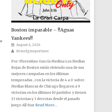
Boston imparable – !!Aguas
Yankees!!
 o
Posted on
August 6, 2026
Author
demofgmsportuser
Por: Florentino García Medina Los Medias
Rojas de Boston están viviendo una de sus
mejores campañas en los últimas
temporadas , con la victoria de 4 a 0 sobre
Medias Blancas de Chicago llegaron a 9
victorias en los últimos 10 partidos y tienen
13 victorias y 3 derrotas desde el pasado
juego All Star
Read More…