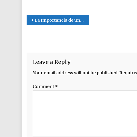
Post navigation
La Importancia de un Seguro
Leave a Reply
Your email address will not be published.
Require
Comment
*