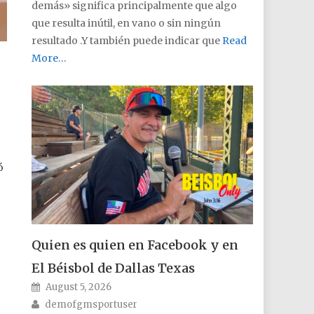
demás» significa principalmente que algo
que resulta inútil, en vano o sin ningún
resultado .Y también puede indicar que
Read
More…
ó
Quien es quien en Facebook y en
El Béisbol de Dallas Texas
3
Posted on
August 5, 2026
Author
demofgmsportuser