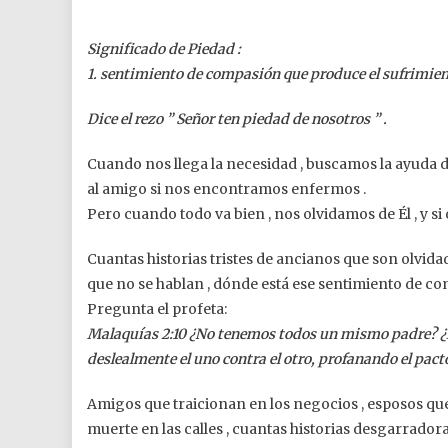
Significado de Piedad :
1. sentimiento de compasión que produce el sufrimien
Dice el rezo ” Señor ten piedad de nosotros ” .
Cuando nos llega la necesidad , buscamos la ayuda 
al amigo si nos encontramos enfermos .
Pero cuando todo va bien , nos olvidamos de Él , y s
Cuantas historias tristes de ancianos que son olvid
que no se hablan , dónde está ese sentimiento de co
Pregunta el profeta:
Malaquías 2:10 ¿No tenemos todos un mismo padre? ¿
deslealmente el uno contra el otro, profanando el pact
Amigos que traicionan en los negocios , esposos qu
muerte en las calles , cuantas historias desgarradora