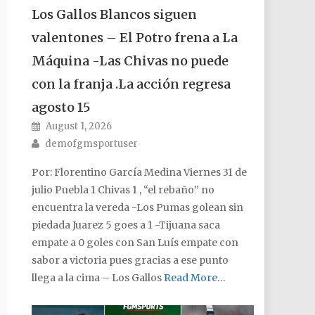
Los Gallos Blancos siguen
valentones – El Potro frena a La
Máquina -Las Chivas no puede
con la franja .La acción regresa
agosto 15
Posted on
August 1, 2026
Author
demofgmsportuser
Por: Florentino García Medina Viernes 31 de
julio Puebla 1 Chivas 1 , “el rebaño” no
encuentra la vereda -Los Pumas golean sin
piedada Juarez 5 goes a 1 -Tijuana saca
empate a 0 goles con San Luís empate con
sabor a victoria pues gracias a ese punto
llega a la cima – Los Gallos
Read More…