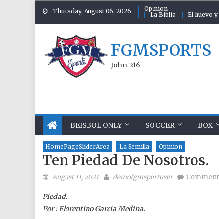
Skip to content
Opinion
Thursday, August 06, 2026
La Biblia
El huevo y 
FGMSPORTS
John 3:16
BEISBOL ONLY
SOCCER
BOX
HomePageSliderArea
La Semilla
Opinion
Ten Piedad De Nosotros.
Posted on
Author
August 11, 2021
demofgmsportuser
Comment
Piedad.
Por : Florentino Garcia Medina.