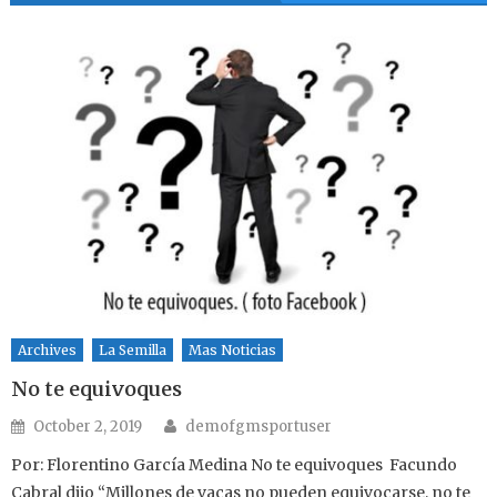
Archives
La Semilla
Mas Noticias
No te equivoques
Author
Posted on
October 2, 2019
demofgmsportuser
Por: Florentino García Medina No te equivoques Facundo
Cabral dijo “Millones de vacas no pueden equivocarse, no te