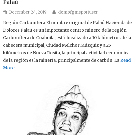
Palaú
Author
Posted on
December 24, 2019
demofgmsportuser
Región Carbonifera El nombre original de Palaú Hacienda de
Dolores Palaú es un importante centro minero de la región
Carbonífera de Coahuila, está localizado a 10 kilómetros de la
cabecera municipal, Ciudad Melchor Múzquiz y a 25
kilómetros de Nueva Rosita, la principal actividad económica
de la región es la minería, principalmente de carbón. La
Read
More…