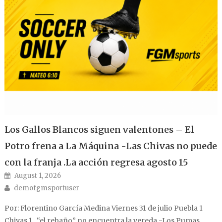
Los Gallos Blancos siguen valentones – El
Potro frena a La Máquina -Las Chivas no puede
con la franja .La acción regresa agosto 15
Posted on
August 1, 2026
Author
demofgmsportuser
Por: Florentino García Medina Viernes 31 de julio Puebla 1
Chivas 1 , “el rebaño” no encuentra la vereda -Los Pumas