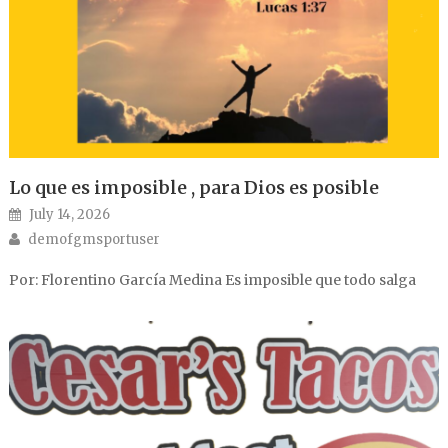
Lo que es imposible , para Dios es posible
Posted on
July 14, 2026
Author
demofgmsportuser
Por: Florentino García Medina Es imposible que todo salga