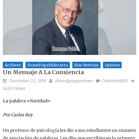
Archives
HomePageSliderArea
Mas Noticias
Opinion
Un Mensaje A La Consiencia
Posted on
Author
December 22, 2018
demofgmsportuser
Comment(0)
1420 Views
La palabra «Navidad»
Por Carlos Rey
Un profesor de psicología les dio a sus estudiantes un examen
de asociación de palabras. Les dijo que escribieran lo primero