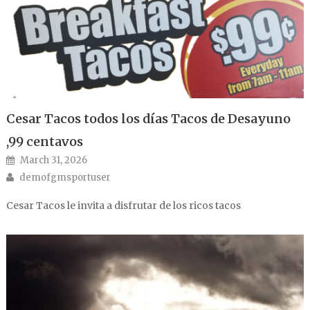
Cesar Tacos todos los días Tacos de Desayuno
,99 centavos
Posted on
March 31, 2026
Author
demofgmsportuser
Cesar Tacos le invita a disfrutar de los ricos tacos