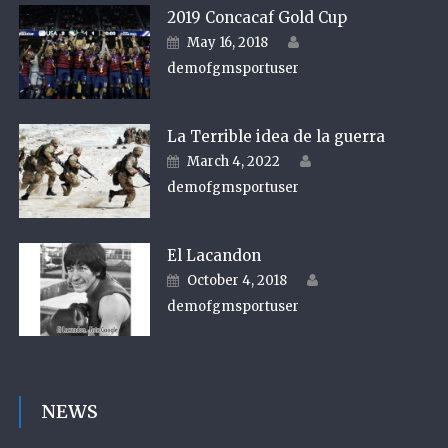
2019 Concacaf Gold Cup
Author
Posted on
May 16, 2018
demofgmsportuser
La Terrible idea de la guerra
Author
Posted on
March 4, 2022
demofgmsportuser
El Lacandon
Author
Posted on
October 4, 2018
demofgmsportuser
NEWS