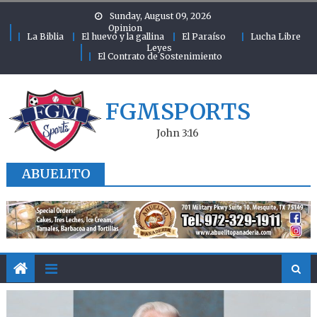
Skip to content
Sunday, August 09, 2026
Opinion
La Biblia
El huevo y la gallina
El Paraíso
Lucha Libre
Leyes
El Contrato de Sostenimiento
FGMSPORTS
John 3:16
ABUELITO