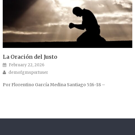
La Oración del Justo
Posted on
February 22, 2026
Author
demofgmsportuser
Por Florentino García Medina Santiago 5:16-18 –