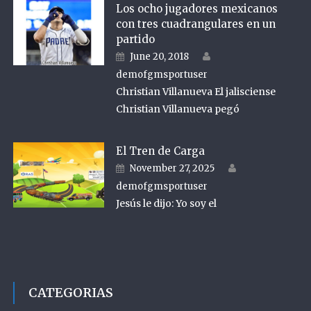
Los ocho jugadores mexicanos
con tres cuadrangulares en un
partido
Author
Posted on
June 20, 2018
demofgmsportuser
Christian Villanueva El jalisciense
Christian Villanueva pegó
El Tren de Carga
Author
Posted on
November 27, 2025
demofgmsportuser
Jesús le dijo: Yo soy el
CATEGORIAS