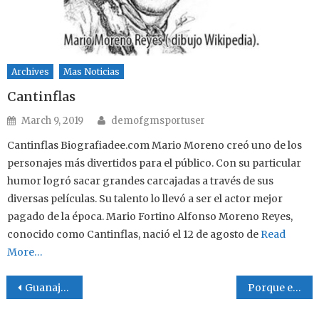
Archives
Mas Noticias
Cantinflas
Author
Posted on
March 9, 2019
demofgmsportuser
Cantinflas Biografiadee.com Mario Moreno creó uno de los
personajes más divertidos para el público. Con su particular
humor logró sacar grandes carcajadas a través de sus
diversas películas. Su talento lo llevó a ser el actor mejor
pagado de la época. Mario Fortino Alfonso Moreno Reyes,
conocido como Cantinflas, nació el 12 de agosto de
Read
More…
Post navigation
Guanajuato su primer nombre fue Mo-o-ti
Porque existe tantos idiomas