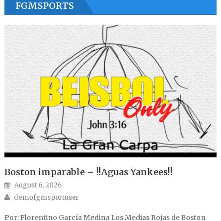
FGMSPORTS
Boston imparable – !!Aguas Yankees!!
Posted on
August 6, 2026
Author
demofgmsportuser
Por: Florentino García Medina Los Medias Rojas de Boston