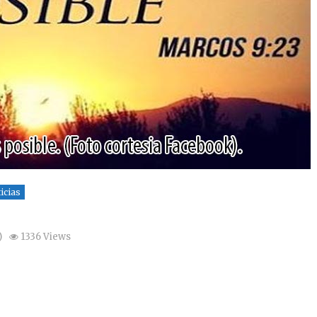
icias
)
1336 Views