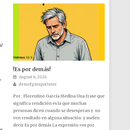
al
!Es por demás!
Posted on
August 6, 2026
y
Author
demofgmsportuser
Por : Florentino García Medina Una frase que
significa rendición es la que muchas
personas dicen cuando se desesperan y no
ven resultado en alguna situación y suelen
decir Es por demás La expresión «es por
he