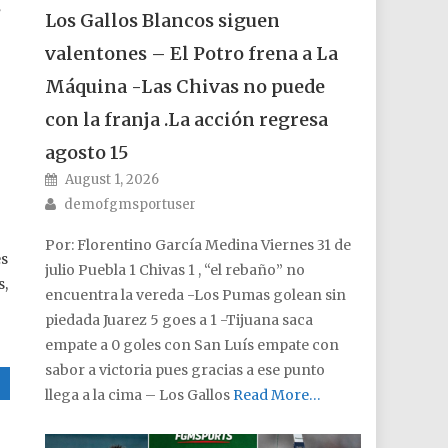
s
Los Gallos Blancos siguen
valentones – El Potro frena a La
Máquina -Las Chivas no puede
con la franja .La acción regresa
agosto 15
Posted on
August 1, 2026
Author
demofgmsportuser
Por: Florentino García Medina Viernes 31 de
es
julio Puebla 1 Chivas 1 , “el rebaño” no
s,
encuentra la vereda -Los Pumas golean sin
piedada Juarez 5 goes a 1 -Tijuana saca
empate a 0 goles con San Luís empate con
sabor a victoria pues gracias a ese punto
llega a la cima – Los Gallos
Read More…