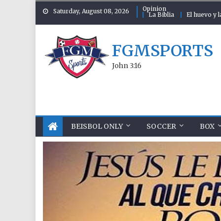
Skip to content
Opinion
Saturday, August 08, 2026
La Biblia
El huevo y l
FGMSPORTS
John 3:16
BEISBOL ONLY
SOCCER
BOX