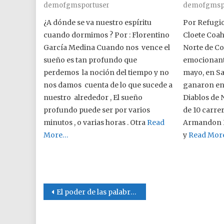
demofgmsportuser
demofgmsp
¿A dónde se va nuestro espíritu
Por Refugio
cuando dormimos ? Por : Florentino
Cloete Coahu
García Medina Cuando nos vence el
Norte de Co
sueño es tan profundo que
emocionant
perdemos la noción del tiempo y no
mayo, en Sa
nos damos cuenta de lo que sucede a
ganaron en 
nuestro alrededor , El sueño
Diablos de 
profundo puede ser por varios
de 10 carre
minutos , o varias horas . Otra
Read
Armandon H
More…
y
Read Mor
Post navigation
El poder de las palabras