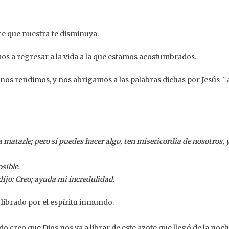
e que nuestra fe disminuya.
 a regresar a la vida a la que estamos acostumbrados.
nos rendimos, y nos abrigamos a las palabras dichas por Jesús
¨ 
a matarle; pero si puedes hacer algo, ten misericordia de nosotros, 
osible.
ijo: Creo; ayuda mi incredulidad.
librado por el espíritu inmundo.
o creo que Dios nos va a librar de este azote que llegó de la noc