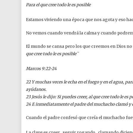
Para el que cree todo le es posible
Estamos viviendo una época que nos agota y eso hac
No vemos cuando vendrá la calma y cuando podremos
El mundo se cansa pero los que creemos en Dios no 
que cree todo le es posible¨
Marcos 9:22-24
22 Y muchas veces le echa en el fuego y en el agua, par
ayúdanos.
23 Jesús le dijo: Si puedes creer, al que cree todo le es p
24 E inmediatamente el padre del muchacho clamó y d
Cuando el padre confesó que creía el muchacho fue 
La clave es creer , seguir rogando , clamando diciend