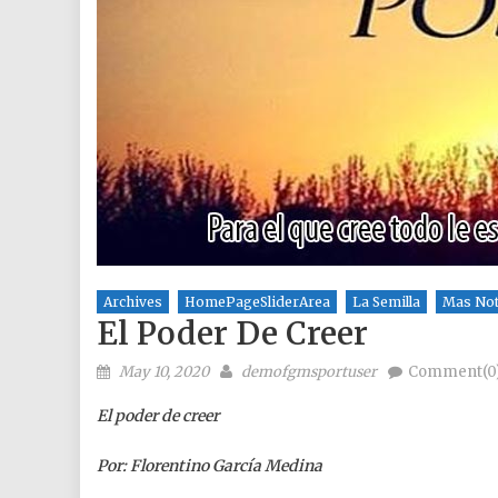
Archives
HomePageSliderArea
La Semilla
Mas Not
El Poder De Creer
Posted on
Author
May 10, 2020
demofgmsportuser
Comment(0
El poder de creer
Por: Florentino García Medina