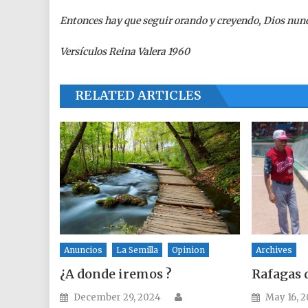
Entonces hay que seguir orando y creyendo, Dios nunca
Versículos Reina Valera 1960
RELATED ARTICLES
Anuncios
La Semilla
Opinion
Archives
¿A donde iremos ?
Rafagas 
Author
Posted on
Posted o
December 29, 2024
May 16, 2