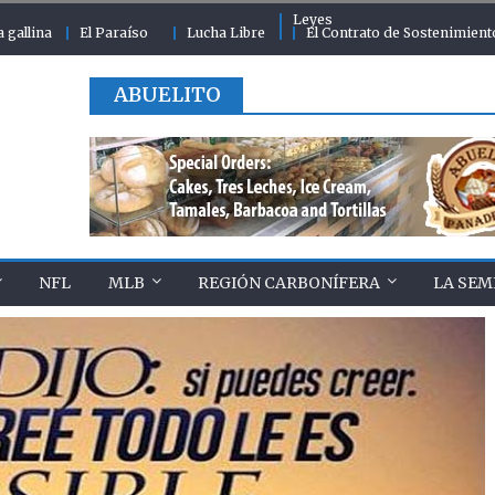
Leyes
a gallina
El Paraíso
Lucha Libre
El Contrato de Sostenimient
ABUELITO
NFL
MLB
REGIÓN CARBONÍFERA
LA SEM