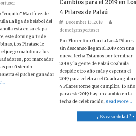
Cambios para el 2019 en Lo
ortuser
4 Pilares de Palaú
 “cuquito” Martínez de
ila La liga de beisbol del
Author
Posted on
December 13, 2018
ahuila està en su etapa
demofgmsportuser
e, este domingo 13 de
Por Florentino Garcia Los 4 Pilares
binas, Los Piratasc le
sin descanso llegan al 2019 con una
el juego matutino a los
nueva fecha Estamos por terminar
Nadadores , por marcador
2018 y la gente de Palaú Coahuila
ras por 0 siendo
despide otro año más y esperan el
uerta el pitcher ganador
2019 para celebrar el Cuadrangular
e…
4 Pilares torne que cumplíra 15 año
para este 2019 hay un cambio en la
fecha de celebración,
Read More…
¿ Es casualidad ?