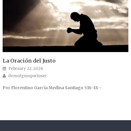
La Oración del Justo
Posted on
February 22, 2026
Author
demofgmsportuser
Por Florentino García Medina Santiago 5:16-18 –