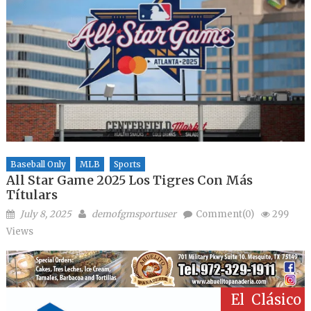
Baseball Only
MLB
Sports
All Star Game 2025 Los Tigres Con Más
Títulars
Posted on
Author
July 8, 2025
demofgmsportuser
Comment(0)
299
Views
El Clásico