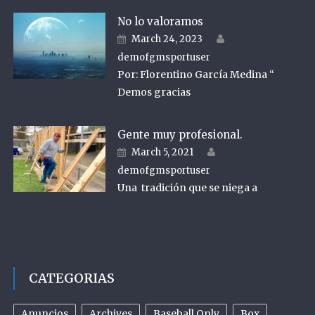
No lo valoramos
Author
Posted on
March 24, 2023
demofgmsportuser
Por: Florentino García Medina “
Demos gracias
Gente muy profesional.
Author
Posted on
March 5, 2021
demofgmsportuser
Una tradición que se niega a
CATEGORIAS
Anuncios
Archives
Baseball Only
Box