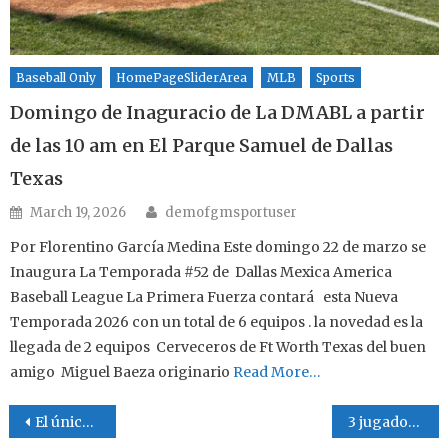
Baseball Only
HomePageSliderArea
MLB
Sports
Domingo de Inaguracio de La DMABL a partir
de las 10 am en El Parque Samuel de Dallas
Texas
Author
Posted on
March 19, 2026
demofgmsportuser
Por Florentino García Medina Este domingo 22 de marzo se
Inaugura La Temporada #52 de Dallas Mexica America
Baseball League La Primera Fuerza contará esta Nueva
Temporada 2026 con un total de 6 equipos . la novedad es la
llegada de 2 equipos Cerveceros de Ft Worth Texas del buen
amigo Miguel Baeza originario
Read More…
Post navigation
El único Ranger en El All Star Game 2025
3 jugadores nacidos en México al All Star Game 2025