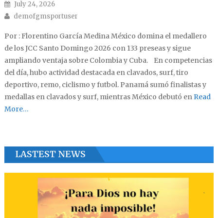
Posted on
July 24, 2026
Author
demofgmsportuser
Por : Florentino García Medina México domina el medallero
de los JCC Santo Domingo 2026 con 133 preseas y sigue
ampliando ventaja sobre Colombia y Cuba. En competencias
del día, hubo actividad destacada en clavados, surf, tiro
deportivo, remo, ciclismo y futbol. Panamá sumó finalistas y
medallas en clavados y surf, mientras México debutó en
Read
More…
LASTEST NEWS