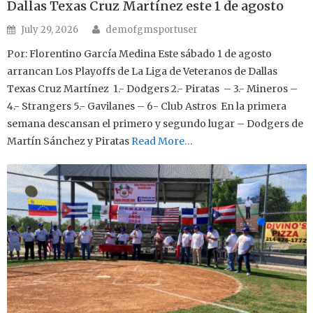
Dallas Texas Cruz Martínez este 1 de agosto
Author
Posted on
July 29, 2026
demofgmsportuser
Por: Florentino García Medina Este sábado 1 de agosto
arrancan Los Playoffs de La Liga de Veteranos de Dallas
Texas Cruz Martínez 1.- Dodgers 2.- Piratas – 3.- Mineros –
4.- Strangers 5.- Gavilanes – 6- Club Astros En la primera
semana descansan el primero y segundo lugar – Dodgers de
Martín Sánchez y Piratas
Read More…