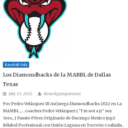
Baseball Only
Los Diamondbacks de la MABBL de Dallas
Texas
Author
Posted on
July 23, 2022
demofgmsportuser
Por Pedro Velázquez III Así juega Diamondbacks 2022 en La
MAMBL ,….coaches Pedro Velázquez ( “I’m not a jr” soy
3ero,..) Fausto Pérez Originario de Durango Mexico jugó
Béisbol Profesional con Unión Laguna en Torreón Coahuila ,