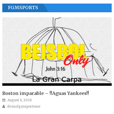
FGMSPORTS
Boston imparable – !!Aguas Yankees!!
Posted on
August 6, 2026
Author
demofgmsportuser