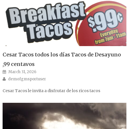
Cesar Tacos todos los días Tacos de Desayuno
,99 centavos
Posted on
March 31, 2026
Author
demofgmsportuser
Cesar Tacos le invita a disfrutar de los ricos tacos