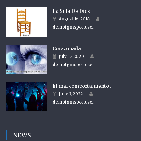
La Silla De Dios
Author
Posted on
August 16, 2018
demofgmsportuser
Corazonada
Author
Posted on
July 15, 2020
demofgmsportuser
El mal comportamiento .
Author
Posted on
June 7, 2022
demofgmsportuser
NEWS