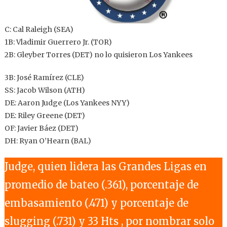
C: Cal Raleigh (SEA)
1B: Vladimir Guerrero Jr. (TOR)
2B: Gleyber Torres (DET) no lo quisieron Los Yankees
3B: José Ramírez (CLE)
SS: Jacob Wilson (ATH)
DE: Aaron Judge (Los Yankees NYY)
DE: Riley Greene (DET)
OF: Javier Báez (DET)
DH: Ryan O’Hearn (BAL)
Judge, quien lidera las Grandes Ligas en
promedio de bateo (.361), porcentaje de
embasamiento (.471) y porcentaje de
slugging (.731) y 33 Hts , por nombrar solo