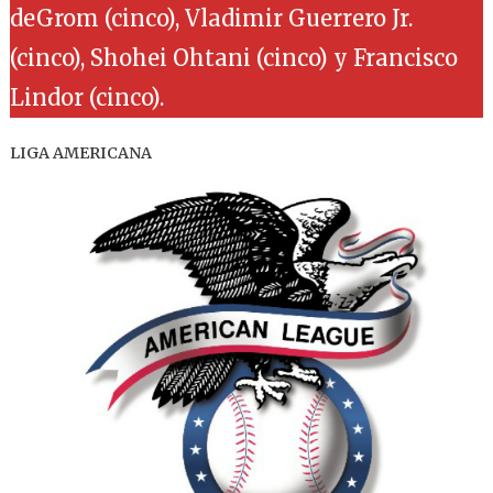
deGrom (cinco), Vladimir Guerrero Jr.
(cinco), Shohei Ohtani (cinco) y Francisco
Lindor (cinco).
LIGA AMERICANA