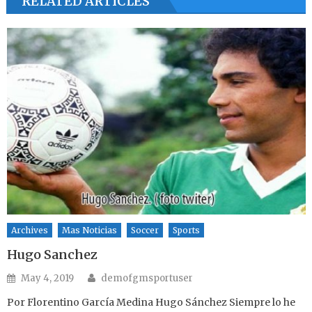
RELATED ARTICLES
Archives
Mas Noticias
Soccer
Sports
Hugo Sanchez
Author
Posted on
May 4, 2019
demofgmsportuser
Por Florentino García Medina Hugo Sánchez Siempre lo he