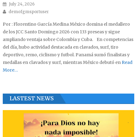
Posted on
July 24, 2026
Author
demofgmsportuser
Por : Florentino García Medina México domina el medallero
de los JCC Santo Domingo 2026 con 133 preseas y sigue
ampliando ventaja sobre Colombia y Cuba. En competencias
del día, hubo actividad destacada en clavados, surf, tiro
deportivo, remo, ciclismo y futbol. Panamá sumó finalistas y
medallas en clavados y surf, mientras México debutó en
Read
More…
LASTEST NEWS