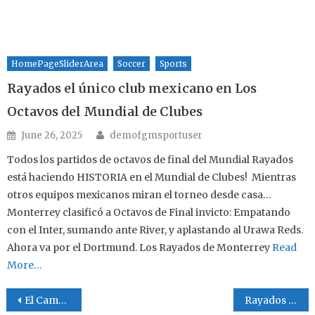
HomePageSliderArea
Soccer
Sports
Rayados el único club mexicano en Los
Octavos del Mundial de Clubes
Author
Posted on
June 26, 2025
demofgmsportuser
Todos los partidos de octavos de final del Mundial Rayados
está haciendo HISTORIA en el Mundial de Clubes! Mientras
otros equipos mexicanos miran el torneo desde casa…
Monterrey clasificó a Octavos de Final invicto: Empatando
con el Inter, sumando ante River, y aplastando al Urawa Reds.
Ahora va por el Dortmund. Los Rayados de Monterrey
Read
More…
Post navigation
El Campeón de Campeones Dallas MABL vs Liga Mexicana de Ft Worth se jugará en La Ciudad Vaquera
Rayados el único club mexicano en Los Octavos del Mundial de Clubes