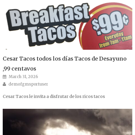
Cesar Tacos todos los días Tacos de Desayuno
,99 centavos
Posted on
March 31, 2026
Author
demofgmsportuser
Cesar Tacos le invita a disfrutar de los ricos tacos