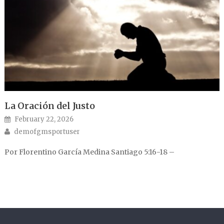
La Oración del Justo
Posted on
February 22, 2026
Author
demofgmsportuser
Por Florentino García Medina Santiago 5:16-18 –