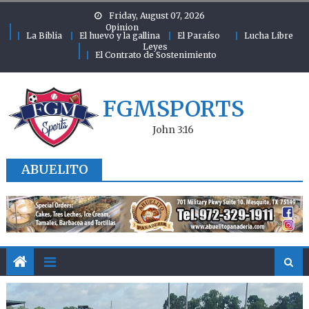
Skip to content
Friday, August 07, 2026
Opinion
La Biblia
El huevo y la gallina
El Paraíso
Lucha Libre
Leyes
El Contrato de Sostenimiento
FGMSPORTS
John 3:16
ABUELITO