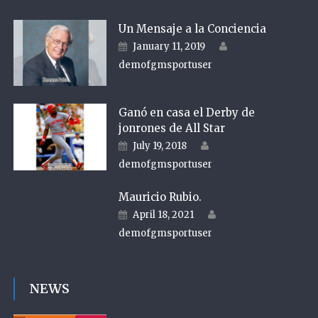
Un Mensaje a la Conciencia
Author
Posted on
January 11, 2019
demofgmsportuser
Ganó en casa el Derby de
jonrones de All Star
Author
Posted on
July 19, 2018
demofgmsportuser
Mauricio Rubio.
Author
Posted on
April 18, 2021
demofgmsportuser
NEWS