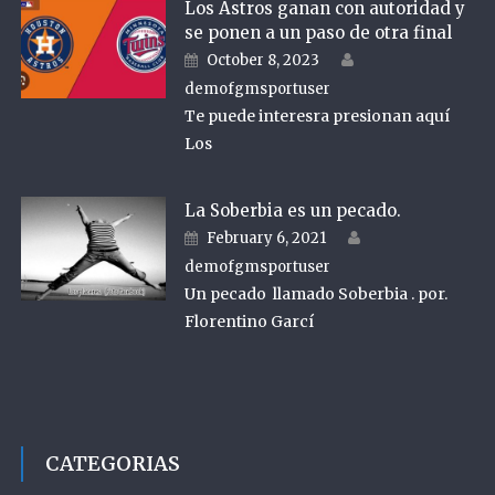
Los Astros ganan con autoridad y
se ponen a un paso de otra final
Author
Posted on
October 8, 2023
demofgmsportuser
Te puede interesra presionan aquí
Los
La Soberbia es un pecado.
Author
Posted on
February 6, 2021
demofgmsportuser
Un pecado llamado Soberbia . por.
Florentino Garcí
CATEGORIAS