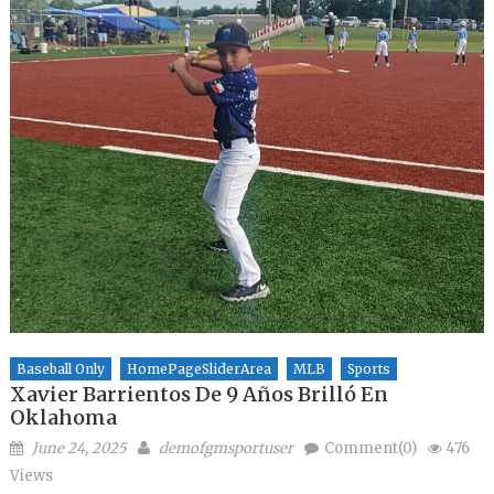
Baseball Only
HomePageSliderArea
MLB
Sports
Xavier Barrientos De 9 Años Brilló En
Oklahoma
Posted on
Author
June 24, 2025
demofgmsportuser
Comment(0)
476
Views