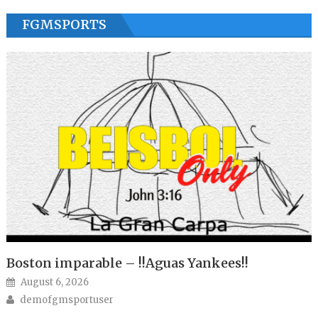
FGMSPORTS
Boston imparable – !!Aguas Yankees!!
Posted on
August 6, 2026
Author
demofgmsportuser