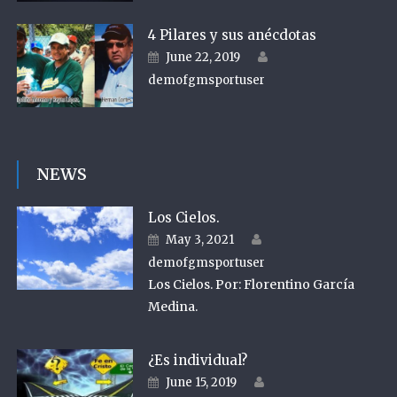
4 Pilares y sus anécdotas
Author
Posted on
June 22, 2019
demofgmsportuser
NEWS
Los Cielos.
Author
Posted on
May 3, 2021
demofgmsportuser
Los Cielos. Por: Florentino García
Medina.
¿Es individual?
Author
Posted on
June 15, 2019