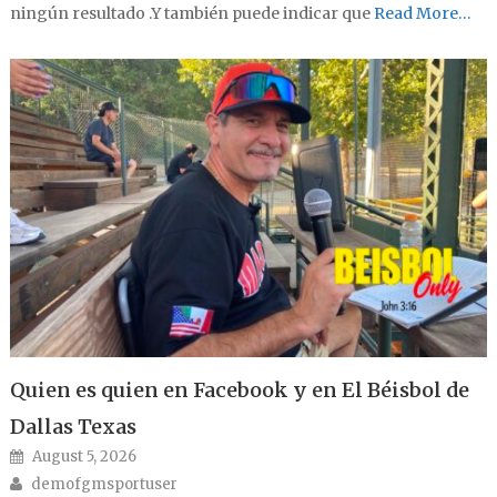
ningún resultado .Y también puede indicar que
Read More…
Quien es quien en Facebook y en El Béisbol de
Dallas Texas
Posted on
August 5, 2026
Author
demofgmsportuser