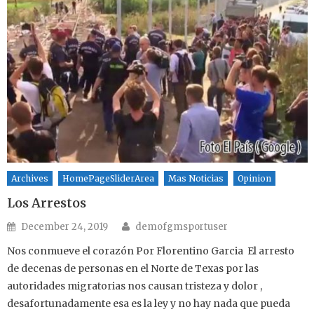
Archives
HomePageSliderArea
Mas Noticias
Opinion
Los Arrestos
Author
Posted on
December 24, 2019
demofgmsportuser
Nos conmueve el corazón Por Florentino Garcia El arresto
de decenas de personas en el Norte de Texas por las
autoridades migratorias nos causan tristeza y dolor ,
desafortunadamente esa es la ley y no hay nada que pueda