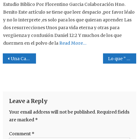
Estudio Biblico Por Florentino Garcia Colaboración Hno.
Benito Este artículo se tiene que leer despacio ,por favor léalo
y no lo interprete ,es solo para los que quieran aprender Las
dos resurrecciones Unos para vida eterna y otras para
vergüenza y confusión Daniel 12:2 Y muchos de los que
duermen en el polvo de la
Read More…
Post navigation
Una Cabaña
Lo que ” Yo creo. “
Leave a Reply
Your email address will not be published.
Required fields
are marked
*
Comment
*