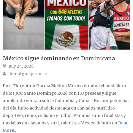
México sigue dominando en Dominicana
Posted on
July 24, 2026
Author
demofgmsportuser
Por : Florentino García Medina México domina el medallero
de los JCC Santo Domingo 2026 con 133 preseas y sigue
ampliando ventaja sobre Colombia y Cuba. En competencias
del día, hubo actividad destacada en clavados, surf, tiro
deportivo, remo, ciclismo y futbol. Panamá sumó finalistas y
medallas en clavados y surf, mientras México debutó en
Read
More…