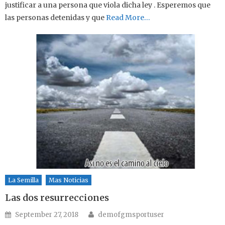
justificar a una persona que viola dicha ley . Esperemos que
las personas detenidas y que
Read More…
La Semilla
Mas Noticias
Las dos resurrecciones
Author
Posted on
September 27, 2018
demofgmsportuser