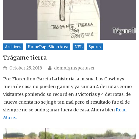
Archives
HomePageSliderArea
NFL
Sports
Trágame tierra
Author
Posted on
October 25, 2018
demofgmsportuser
Por Florentino García La historia la misma Los Cowboys
fuera de casa no pueden ganar y ya suman 4 derrotas como
visitantes poniendo su record en 3 victorias y 4 derrotas, de
nueva cuenta no se jugò tan mal pero el resultado fue el de
siempre no se pudo ganar fuera de casa. Ahora bien
Read
More…