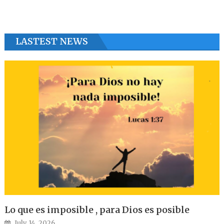
LASTEST NEWS
Lo que es imposible , para Dios es posible
Posted on
July 14, 2026