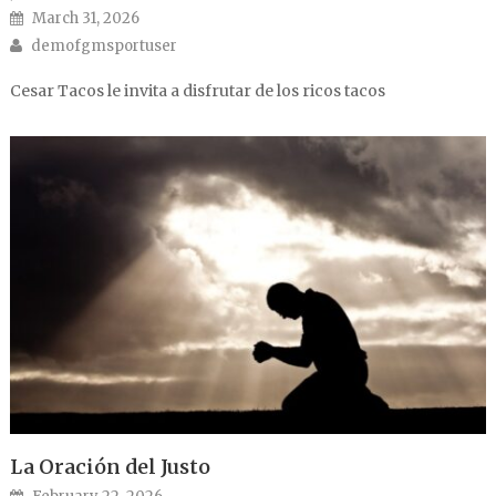
Posted on
March 31, 2026
Author
demofgmsportuser
Cesar Tacos le invita a disfrutar de los ricos tacos
La Oración del Justo
Posted on