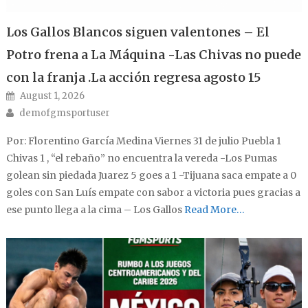
Los Gallos Blancos siguen valentones – El
Potro frena a La Máquina -Las Chivas no puede
con la franja .La acción regresa agosto 15
Posted on
August 1, 2026
Author
demofgmsportuser
Por: Florentino García Medina Viernes 31 de julio Puebla 1
Chivas 1 , “el rebaño” no encuentra la vereda -Los Pumas
golean sin piedada Juarez 5 goes a 1 -Tijuana saca empate a 0
goles con San Luís empate con sabor a victoria pues gracias a
ese punto llega a la cima – Los Gallos
Read More…