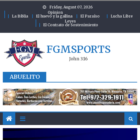
Skip to content
Friday, August 07, 2026
Opinion
La Biblia
El huevo y la gallina
El Paraíso
Lucha Libre
Leyes
El Contrato de Sostenimiento
FGMSPORTS
John 3:16
ABUELITO