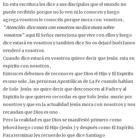
En esta escritura les dice a sus discípulos que el mundo no
puede recibirlo porque no lo ven ni lo conocen y luego
agrega vosotros le conocéis porque mora con vosotros ,
“
Atención
dice mora con vosotros no dice mora sobre
vosotros”
aqui El Señor menciona que vive con ellos y luego
dice estará en vosotros y tambien dice No os dejaré huérfanos
venderé a vosotros.
Cuando dice estará en vosotros quiere decir que Jesùs esta en
espíritu con nosotros ,
Entonces debemos de reconocer que Dios el Hijo y El Espiritu
es uno solo , las personas Apostólicas de La Fe cuando hablan
de Solo Jesùs no quire decir que desconocen al Padre y al
Espiritu lo que quieren recordar es que Solo Jesùs murio por
nosotros y que en la actualidad Jesùs mora con nosotros y nos
recaudan que Dios es uno .
Pero la realidad es que Dios se manifestó primero como
Jehová luego como El Hijo (Jesùs ) y después como El Espíritu.
Para terminar les recuerdo lo que dice Santiago