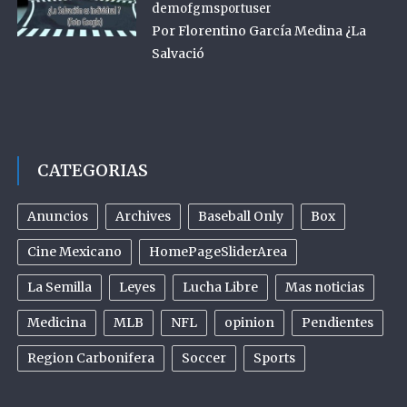
demofgmsportuser
Por Florentino García Medina ¿La
Salvació
CATEGORIAS
Anuncios
Archives
Baseball Only
Box
Cine Mexicano
HomePageSliderArea
La Semilla
Leyes
Lucha Libre
Mas noticias
Medicina
MLB
NFL
opinion
Pendientes
Region Carbonifera
Soccer
Sports