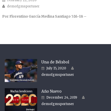
February 22, 2026
Author
demofgmsportuser
Por Florentino García Medina Santiago 5:16-18 –
Una de Béisbol
Author
Posted on
July 15, 2020
demofgmsportuser
Año Nuevo
Author
Posted on
December 24, 2019
demofgmsportuser