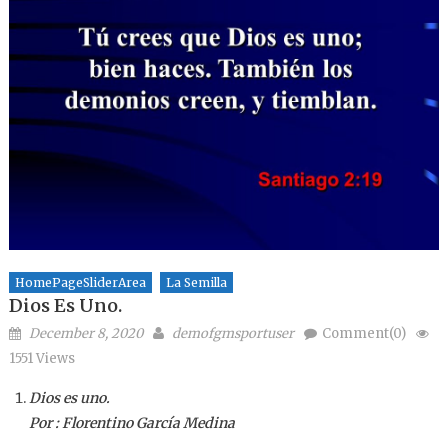
HomePageSliderArea
La Semilla
Dios Es Uno.
Posted on
Author
December 8, 2020
demofgmsportuser
Comment(0)
1551 Views
Dios es uno.
Por : Florentino García Medina