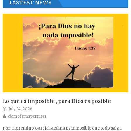
LASTEST NEWS
Lo que es imposible , para Dios es posible
Posted on
July 14, 2026
Author
demofgmsportuser
Por: Florentino García Medina Es imposible que todo salga