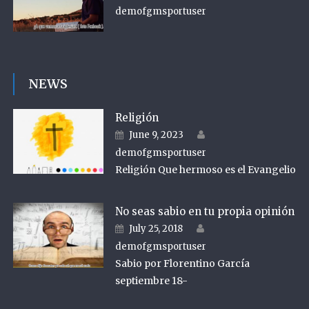
demofgmsportuser
NEWS
Religión
Author
Posted on
June 9, 2023
demofgmsportuser
Religión Que hermoso es el Evangelio
No seas sabio en tu propia opinión
Author
Posted on
July 25, 2018
demofgmsportuser
Sabio por Florentino García
septiembre 18-