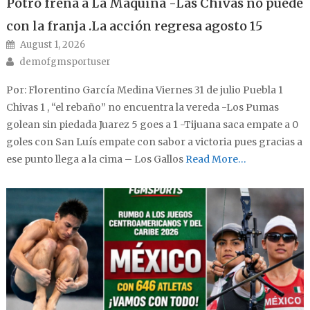
Potro frena a La Máquina -Las Chivas no puede
con la franja .La acción regresa agosto 15
Posted on
August 1, 2026
Author
demofgmsportuser
Por: Florentino García Medina Viernes 31 de julio Puebla 1
Chivas 1 , “el rebaño” no encuentra la vereda -Los Pumas
golean sin piedada Juarez 5 goes a 1 -Tijuana saca empate a 0
goles con San Luís empate con sabor a victoria pues gracias a
ese punto llega a la cima – Los Gallos
Read More…