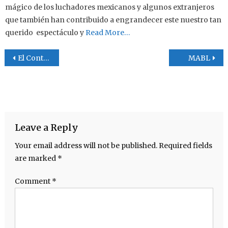
mágico de los luchadores mexicanos y algunos extranjeros
que también han contribuido a engrandecer este nuestro tan
querido espectáculo y
Read More…
Post navigation
El Contrato de Sostenimiento
MABL
Leave a Reply
Your email address will not be published.
Required fields
are marked
*
Comment
*