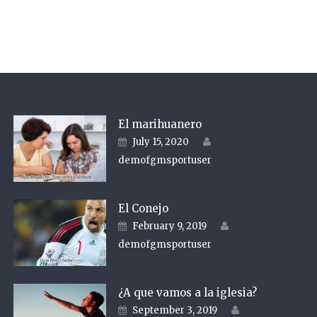
El marihuanero
Author
Posted on
July 15, 2020
demofgmsportuser
El Conejo
Author
Posted on
February 9, 2019
demofgmsportuser
¿A que vamos a la iglesia?
Author
Posted on
September 3, 2019