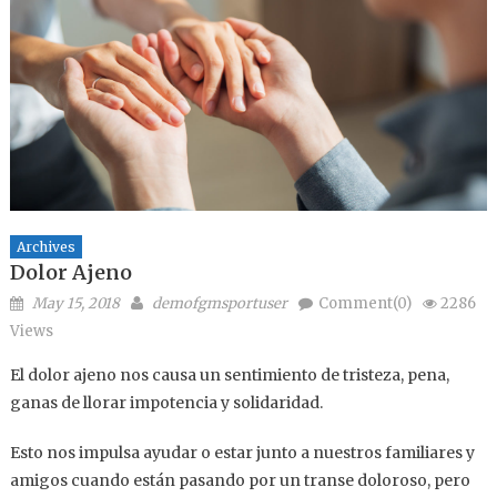
Archives
Dolor Ajeno
Posted on
Author
May 15, 2018
demofgmsportuser
Comment(0)
2286
Views
El dolor ajeno nos causa un sentimiento de tristeza, pena,
ganas de llorar impotencia y solidaridad.
Esto nos impulsa ayudar o estar junto a nuestros familiares y
amigos cuando están pasando por un transe doloroso, pero