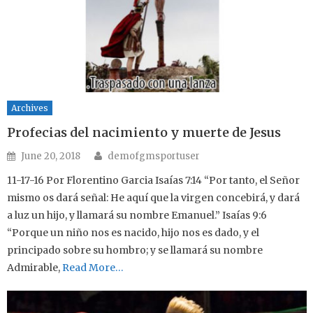
Archives
Profecias del nacimiento y muerte de Jesus
Author
Posted on
June 20, 2018
demofgmsportuser
11-17-16 Por Florentino Garcia Isaías 7:14 “Por tanto, el Señor
mismo os dará señal: He aquí que la virgen concebirá, y dará
a luz un hijo, y llamará su nombre Emanuel.” Isaías 9:6
“Porque un niño nos es nacido, hijo nos es dado, y el
principado sobre su hombro; y se llamará su nombre
Admirable,
Read More…