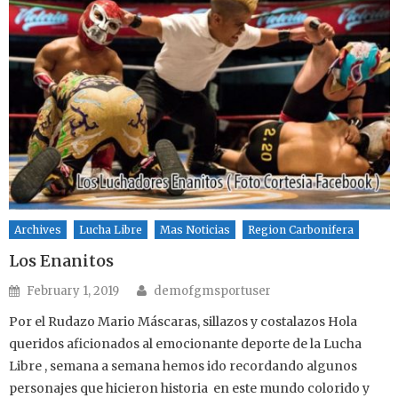
Archives
Lucha Libre
Mas Noticias
Region Carbonifera
Los Enanitos
Author
Posted on
February 1, 2019
demofgmsportuser
Por el Rudazo Mario Máscaras, sillazos y costalazos Hola
queridos aficionados al emocionante deporte de la Lucha
Libre , semana a semana hemos ido recordando algunos
personajes que hicieron historia en este mundo colorido y