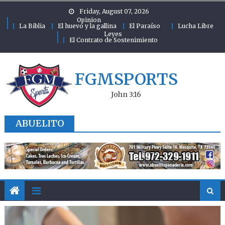
Skip to content
Friday, August 07, 2026
Opinion
La Biblia
El huevo y la gallina
El Paraíso
Lucha Libre
Leyes
El Contrato de Sostenimiento
FGMSPORTS
John 3:16
ABUELITO