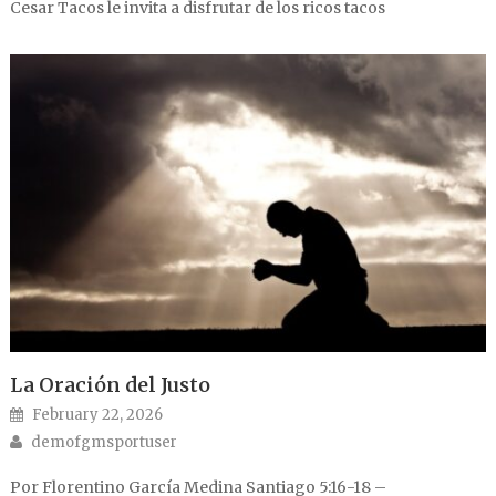
Cesar Tacos le invita a disfrutar de los ricos tacos
La Oración del Justo
Posted on
February 22, 2026
Author
demofgmsportuser
Por Florentino García Medina Santiago 5:16-18 –