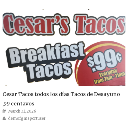
Cesar Tacos todos los días Tacos de Desayuno
,99 centavos
Posted on
March 31, 2026
Author
demofgmsportuser