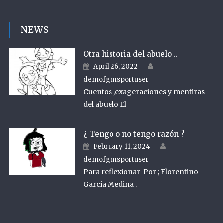
NEWS
Otra historia del abuelo ..
Author
Posted on
April 26, 2022
demofgmsportuser
Cuentos ,exageraciones y mentiras
del abuelo El
¿ Tengo o no tengo razón ?
Author
Posted on
February 11, 2024
demofgmsportuser
Para reflexionar Por ; Florentino
Garcia Medina .