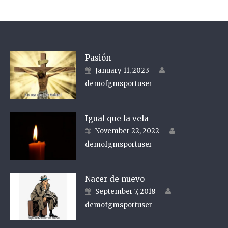
Pasión
Author
Posted on
January 11, 2023
demofgmsportuser
Igual que la vela
Author
Posted on
November 22, 2022
demofgmsportuser
Nacer de nuevo
Author
Posted on
September 7, 2018
demofgmsportuser