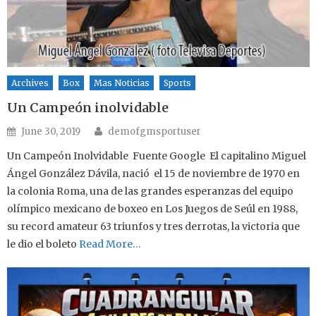
Archives
Box
Mas Noticias
Sports
Un Campeón inolvidable
Author
Posted on
June 30, 2019
demofgmsportuser
Un Campeón Inolvidable Fuente Google El capitalino Miguel
Ángel González Dávila, nació el 15 de noviembre de 1970 en
la colonia Roma, una de las grandes esperanzas del equipo
olímpico mexicano de boxeo en Los Juegos de Seúl en 1988,
su record amateur 63 triunfos y tres derrotas, la victoria que
le dio el boleto
Read More…