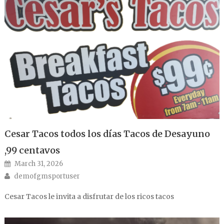
Cesar Tacos todos los días Tacos de Desayuno
,99 centavos
Posted on
March 31, 2026
Author
demofgmsportuser
Cesar Tacos le invita a disfrutar de los ricos tacos