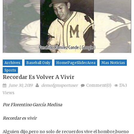
Archives
Baseball Only
HomePageSliderArea
Mas Noticias
Sports
Recordar Es Volver A Vivir
Posted on
Author
June 30, 2019
demofgmsportuser
Comment(0)
1743
Views
Por Florentino García Medina
Recordar es vivir
Alguien dijo,pero no solo de recuerdos vive el hombre,bueno