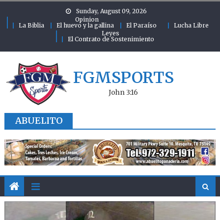
Skip to content
Sunday, August 09, 2026
Opinion
La Biblia
El huevo y la gallina
El Paraíso
Lucha Libre
Leyes
El Contrato de Sostenimiento
FGMSPORTS
John 3:16
ABUELITO