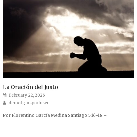
La Oración del Justo
Posted on
February 22, 2026
Author
demofgmsportuser
Por Florentino García Medina Santiago 5:16-18 –