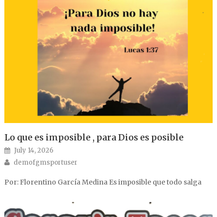
Lo que es imposible , para Dios es posible
Posted on
July 14, 2026
Author
demofgmsportuser
Por: Florentino García Medina Es imposible que todo salga