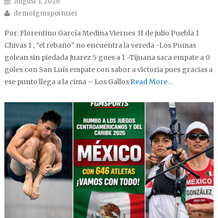
Posted on
August 1, 2026
Author
demofgmsportuser
Por: Florentino García Medina Viernes 31 de julio Puebla 1
Chivas 1 , “el rebaño” no encuentra la vereda -Los Pumas
golean sin piedada Juarez 5 goes a 1 -Tijuana saca empate a 0
goles con San Luís empate con sabor a victoria pues gracias a
ese punto llega a la cima – Los Gallos
Read More…