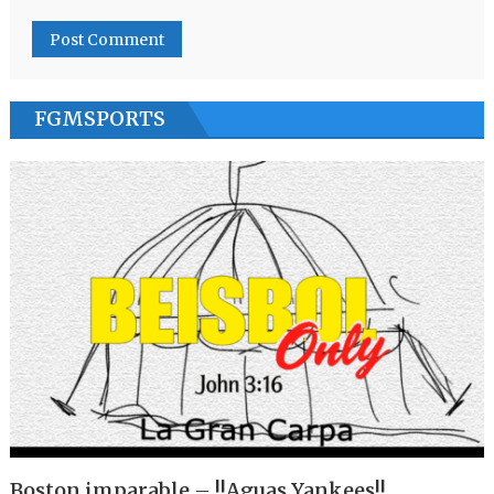
FGMSPORTS
Boston imparable – !!Aguas Yankees!!