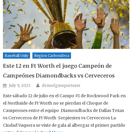
Baseball Only
Region Carbonifera
Este 12 en Ft Worth el juego Campeón de
Campeónes Diamondbacks vs Cerveceros
Author
Posted on
July 9, 2025
demofgmsportuser
Este sábado 12 de julio en el Campo #1 de Rockwood Park en
el Northside de Ft Worth no se pierdan el Choque de
Campeones entre el equipo Diamondbacks de Dallas Texas
vs Cerveceros de Ft Worth Serpientes vs Cerveceros La
Ciudad Vaquera se viste de gala al albergar el primer partido