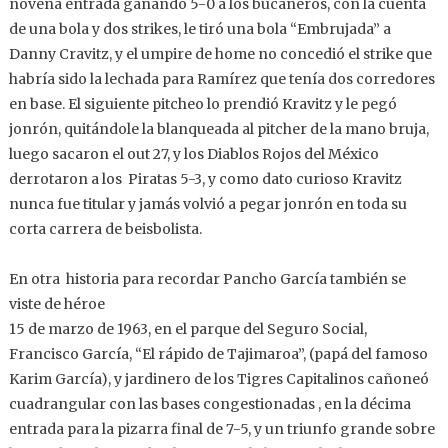
novena entrada ganando 5-0 a los bucaneros, con la cuenta
de una bola y dos strikes, le tiró una bola “Embrujada” a
Danny Cravitz, y el umpire de home no concedió el strike que
habría sido la lechada para Ramírez que tenía dos corredores
en base. El siguiente pitcheo lo prendió Kravitz y le pegó
jonrón, quitándole la blanqueada al pitcher de la mano bruja,
luego sacaron el out 27, y los Diablos Rojos del México
derrotaron a los Piratas 5-3, y como dato curioso Kravitz
nunca fue titular y jamás volvió a pegar jonrón en toda su
corta carrera de beisbolista.
En otra historia para recordar Pancho García también se
viste de héroe
15 de marzo de 1963, en el parque del Seguro Social,
Francisco García, “El rápido de Tajimaroa”, (papá del famoso
Karim García), y jardinero de los Tigres Capitalinos cañoneó
cuadrangular con las bases congestionadas , en la décima
entrada para la pizarra final de 7-5, y un triunfo grande sobre