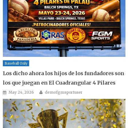
Baseball Only
Los dicho ahora los hijos de los fundadores son
los que juegan en El Cuadrangular 4 Pilares
Author
Posted on
May 24, 2026
demofgmsportuser