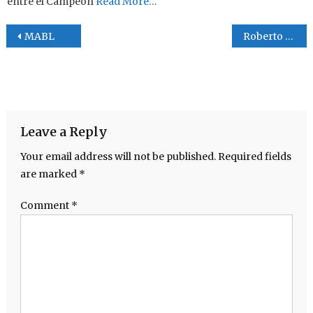
entre el Campeón
Read More…
Post navigation
MABL
Roberto Montelongo
Leave a Reply
Your email address will not be published.
Required fields
are marked
*
Comment
*