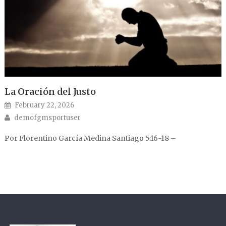
La Oración del Justo
Posted on
February 22, 2026
Author
demofgmsportuser
Por Florentino García Medina Santiago 5:16-18 –