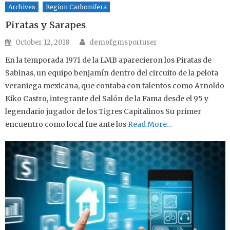
Archives
Region Carbonifera
Piratas y Sarapes
Author
Posted on
October 12, 2018
demofgmsportuser
En la temporada 1971 de la LMB aparecieron los Piratas de
Sabinas, un equipo benjamín dentro del circuito de la pelota
veraniega mexicana, que contaba con talentos como Arnoldo
Kiko Castro, integrante del Salón de la Fama desde el 95 y
legendario jugador de los Tigres Capitalinos Su primer
encuentro como local fue ante los
Read More…