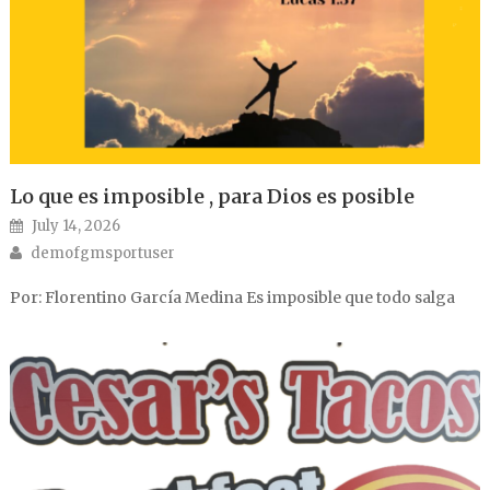
Lo que es imposible , para Dios es posible
Posted on
July 14, 2026
Author
demofgmsportuser
Por: Florentino García Medina Es imposible que todo salga