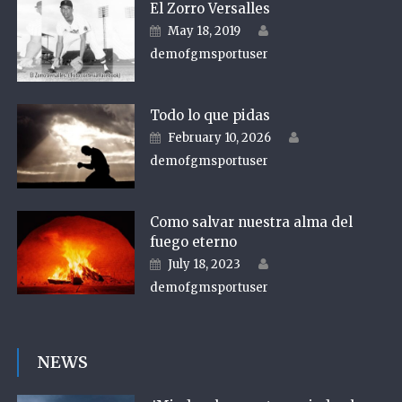
El Zorro Versalles
Author
Posted on
May 18, 2019
demofgmsportuser
Todo lo que pidas
Author
Posted on
February 10, 2026
demofgmsportuser
Como salvar nuestra alma del
fuego eterno
Author
Posted on
July 18, 2023
demofgmsportuser
NEWS