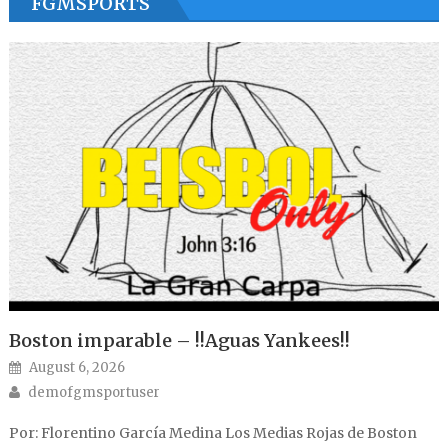
FGMSPORTS
Boston imparable – !!Aguas Yankees!!
Posted on
August 6, 2026
Author
demofgmsportuser
Por: Florentino García Medina Los Medias Rojas de Boston