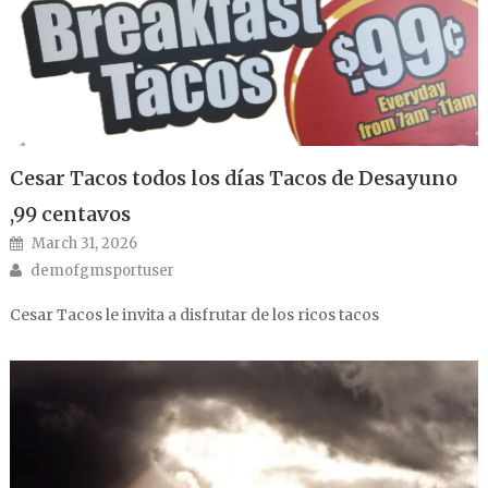
Cesar Tacos todos los días Tacos de Desayuno
,99 centavos
Posted on
March 31, 2026
Author
demofgmsportuser
Cesar Tacos le invita a disfrutar de los ricos tacos