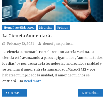
HomePageSliderArea
Medicina
Opinion
La Ciencia Aumentará .
Author
Posted on
February 12, 2021
demofgmsportuser
La ciencia aumentará. Por: Florentino García Medina. La
ciencia está avanzando a pasos agigantados , “aumenta todos
los días” , y por causa de la tecnología , ha crecido la maldad y
se termina el amor entre la humanidad : Mateo 24:12 y por
haberse multiplicado la maldad, el amor de muchos se
enfriará. Esa
Read More…
Post navigation
Un Mensaje a La Conciencia
Luchadores sin máscara