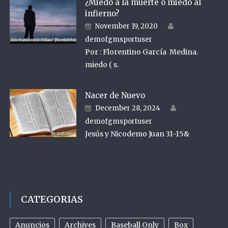
¿Miedo a la muerte o miedo al
infierno?
Author
Posted on
November 19, 2020
demofgmsportuser
Por : Florentino García Medina.
miedo ( s.
Nacer de Nuevo
Author
Posted on
December 28, 2024
demofgmsportuser
Jesús y Nicodemo Juan 31-15&
CATEGORIAS
Anuncios
Archives
Baseball Only
Box