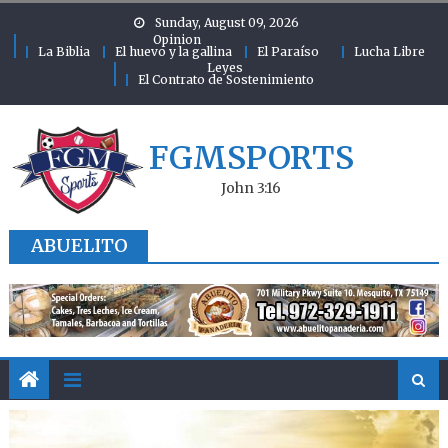
Skip to content
Sunday, August 09, 2026
Opinion
La Biblia
El huevo y la gallina
El Paraíso
Lucha Libre
Leyes
El Contrato de Sostenimiento
FGMSPORTS
John 3:16
ABUELITO