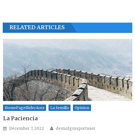
RELATED ARTICLES
HomePageSliderArea
La Semilla
Opinion
La Paciencia
Author
Posted on
December 7, 2022
demofgmsportuser