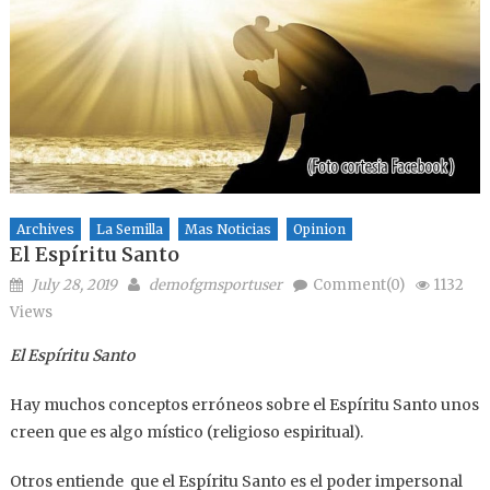
Archives
La Semilla
Mas Noticias
Opinion
El Espíritu Santo
Posted on
Author
July 28, 2019
demofgmsportuser
Comment(0)
1132
Views
El Espíritu Santo
Hay muchos conceptos erróneos sobre el Espíritu Santo unos
creen que es algo místico (religioso espiritual).
Otros entiende que el Espíritu Santo es el poder impersonal