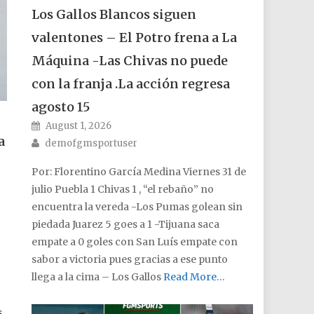
Los Gallos Blancos siguen
valentones – El Potro frena a La
Máquina -Las Chivas no puede
con la franja .La acción regresa
agosto 15
Posted on
August 1, 2026
a
Author
demofgmsportuser
Por: Florentino García Medina Viernes 31 de
julio Puebla 1 Chivas 1 , “el rebaño” no
encuentra la vereda -Los Pumas golean sin
piedada Juarez 5 goes a 1 -Tijuana saca
empate a 0 goles con San Luís empate con
sabor a victoria pues gracias a ese punto
a
llega a la cima – Los Gallos
Read More…
s