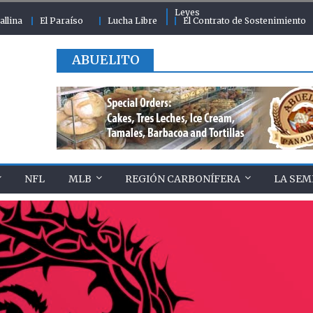
Leyes
allina
El Paraíso
Lucha Libre
El Contrato de Sostenimiento
ABUELITO
NFL
MLB
REGIÓN CARBONÍFERA
LA SEM