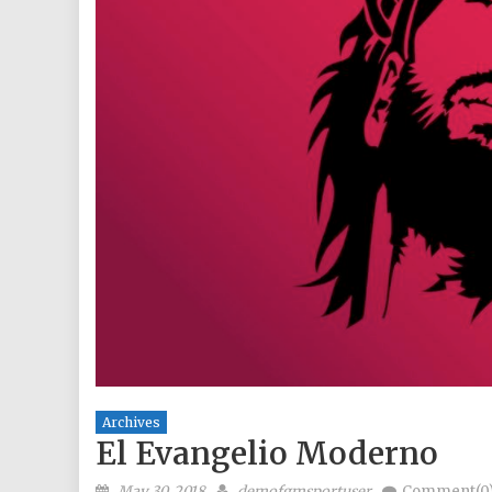
Archives
El Evangelio Moderno
Posted on
Author
May 30, 2018
demofgmsportuser
Comment(0