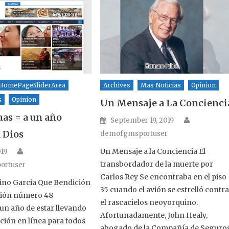
HomePageSliderArea
Archives
Mas Noticias
Opinion
s
Opinion
Un Mensaje a La Concienci
as = a un año
Author
Posted on
September 19, 2019
a Dios
demofgmsportuser
Author
n
Un Mensaje a la Conciencia El
19
transbordador de la muerte por
ortuser
Carlos Rey Se encontraba en el piso
ino Garcia Que Bendición
35 cuando el avión se estrelló contr
ción número 48
el rascacielos neoyorquino.
n año de estar llevando
Afortunadamente, John Healy,
ación en línea para todos
abogado de la Compañía de Seguro