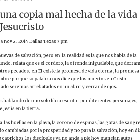
na copia mal hecha de la vida
Jesucristo
ía nov 2, 2014 Dallas Texas 7 pm
vas de salvación, pero en la realidad es la que nos habla de la
mundo, relata que es el cordero, la ofrenda inigualable, que derra
stros pecados, en Él existe la promesa de vida eterna , la promesa
bre porque su palabra nos dice que los muertos en Cristo
do seremos arrebatados en un abrir y cerrar de ojos.
s hablando de uno solo libro escrito por diferentes personajes,
 Jesús en la tierra.
 las huellas en la playa, la corono de espinas, las gotas de sangr
 cambiadas por la prosperidad y no para la salvación, hoy en dí
s caprichos, los discípulos ya no anda a pie hoy manejan autos