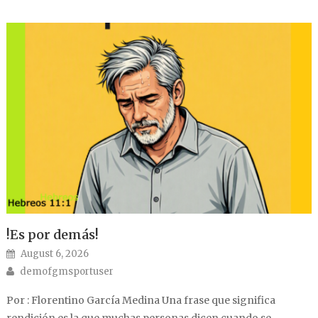
!Es por demás!
Posted on
August 6, 2026
Author
demofgmsportuser
Por : Florentino García Medina Una frase que significa