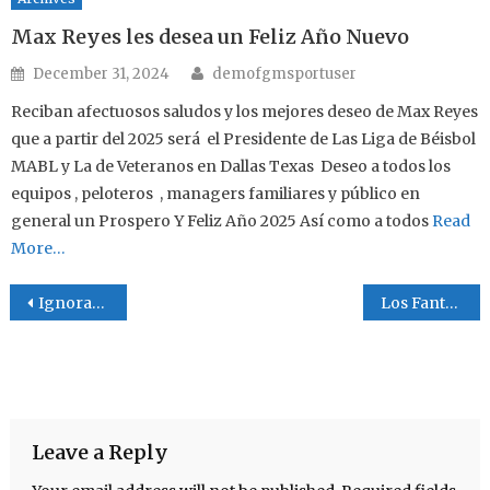
Max Reyes les desea un Feliz Año Nuevo
Author
Posted on
December 31, 2024
demofgmsportuser
Reciban afectuosos saludos y los mejores deseo de Max Reyes
que a partir del 2025 será el Presidente de Las Liga de Béisbol
MABL y La de Veteranos en Dallas Texas Deseo a todos los
equipos , peloteros , managers familiares y público en
general un Prospero Y Feliz Año 2025 Así como a todos
Read
More…
Post navigation
Ignorancia
Los Fantasmas
Leave a Reply