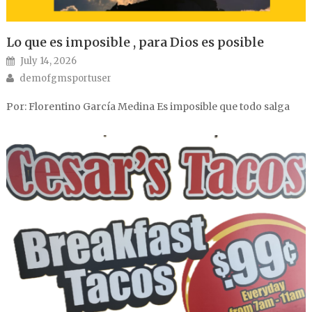
Lo que es imposible , para Dios es posible
Posted on
July 14, 2026
Author
demofgmsportuser
Por: Florentino García Medina Es imposible que todo salga