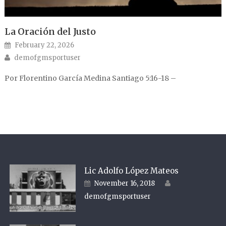
La Oración del Justo
Posted on
February 22, 2026
Author
demofgmsportuser
Por Florentino García Medina Santiago 5:16-18 –
Lic Adolfo López Mateos
Author
Posted on
November 16, 2018
demofgmsportuser