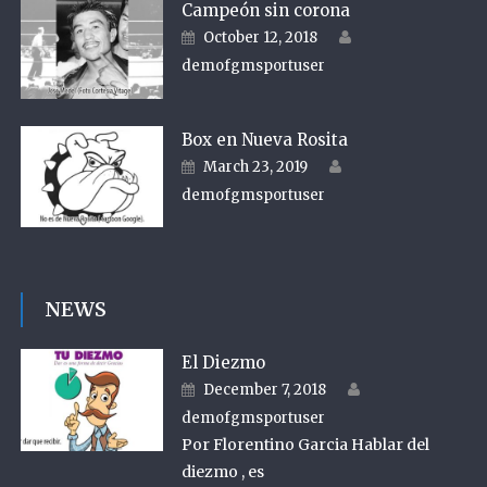
Campeón sin corona
Author
Posted on
October 12, 2018
demofgmsportuser
Box en Nueva Rosita
Author
Posted on
March 23, 2019
demofgmsportuser
NEWS
El Diezmo
Author
Posted on
December 7, 2018
demofgmsportuser
Por Florentino Garcia Hablar del
diezmo , es