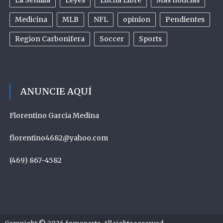
La Semilla
Leyes
Lucha Libre
Mas noticias
Medicina
MLB
NFL
opinion
Pendientes
Region Carbonifera
Soccer
Sports
ANUNCIE AQUÍ
Florentino Garcia Medina
florentino4682@yahoo.com
(469) 867-4582