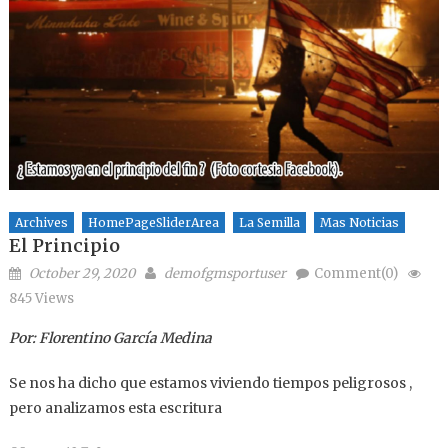
Archives
HomePageSliderArea
La Semilla
Mas Noticias
El Principio
Posted on
Author
October 29, 2020
demofgmsportuser
Comment(0)
845 Views
Por: Florentino García Medina
Se nos ha dicho que estamos viviendo tiempos peligrosos ,
pero analizamos esta escritura