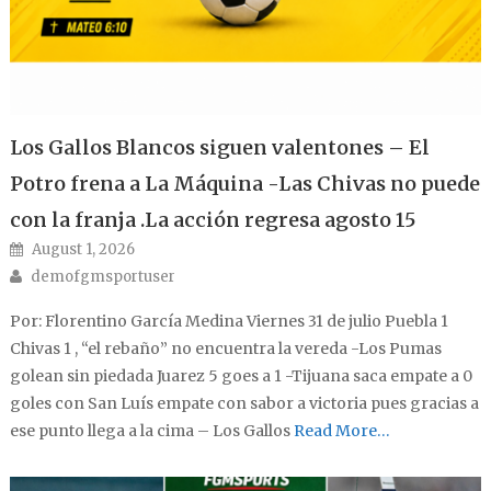
Los Gallos Blancos siguen valentones – El
Potro frena a La Máquina -Las Chivas no puede
con la franja .La acción regresa agosto 15
Posted on
August 1, 2026
Author
demofgmsportuser
Por: Florentino García Medina Viernes 31 de julio Puebla 1
Chivas 1 , “el rebaño” no encuentra la vereda -Los Pumas
golean sin piedada Juarez 5 goes a 1 -Tijuana saca empate a 0
goles con San Luís empate con sabor a victoria pues gracias a
ese punto llega a la cima – Los Gallos
Read More…