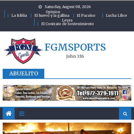
Skip to content
Saturday, August 08, 2026
Opinion
La Biblia
El huevo y la gallina
El Paraíso
Lucha Libre
Leyes
El Contrato de Sostenimiento
FGMSPORTS
John 3:16
ABUELITO