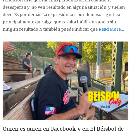
rendición es la que muchas personas dicen cuando se
desesperan y no ven resultado en alguna situación y suelen
decir Es por demás La expresión «es por demás» significa
principalmente que algo que resulta inútil, en vano o sin
ningún resultado .Y también puede indicar que
Read More…
Quien es quien en Facebook y en El Béisbol de