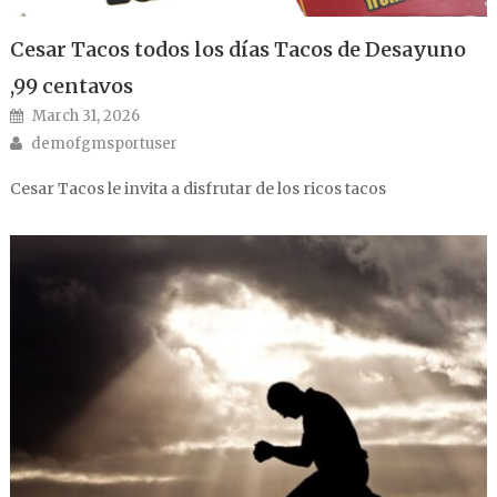
Cesar Tacos todos los días Tacos de Desayuno
,99 centavos
Posted on
March 31, 2026
Author
demofgmsportuser
Cesar Tacos le invita a disfrutar de los ricos tacos