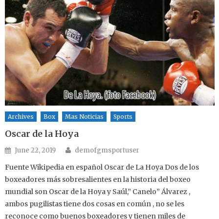
Archives
Box
Mas Noticias
Sports
Oscar de la Hoya
Author
Posted on
June 22, 2019
demofgmsportuser
Fuente Wikipedia en español Oscar de La Hoya Dos de los
boxeadores más sobresalientes en la historia del boxeo
mundial son Oscar de la Hoya y Saúl,” Canelo” Álvarez ,
ambos pugilistas tiene dos cosas en común , no se les
reconoce como buenos boxeadores y tienen miles de