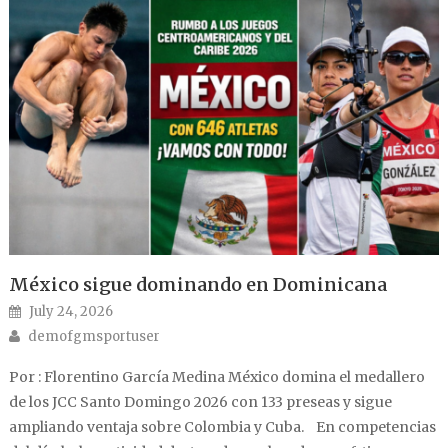
México sigue dominando en Dominicana
Posted on
July 24, 2026
Author
demofgmsportuser
Por : Florentino García Medina México domina el medallero
de los JCC Santo Domingo 2026 con 133 preseas y sigue
ampliando ventaja sobre Colombia y Cuba. En competencias