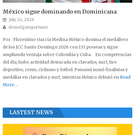
México sigue dominando en Dominicana
Posted on
July 24, 2026
Author
demofgmsportuser
Por : Florentino García Medina México domina el medallero
de los JCC Santo Domingo 2026 con 133 preseas y sigue
ampliando ventaja sobre Colombia y Cuba. En competencias
del día, hubo actividad destacada en clavados, surf, tiro
deportivo, remo, ciclismo y futbol. Panamá sumó finalistas y
medallas en clavados y surf, mientras México debutó en
Read
More…
LASTEST NEWS