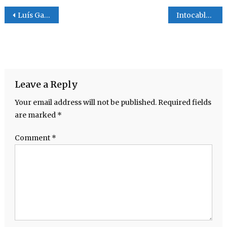
Post navigation
Luís Gallegos manager de Tecolotes a jugar su segunda final consecutiva
Intocables dan la sorpresa y estan en La Final de La Segunda Fuerza de La MABL
Leave a Reply
Your email address will not be published.
Required fields
are marked
*
Comment
*