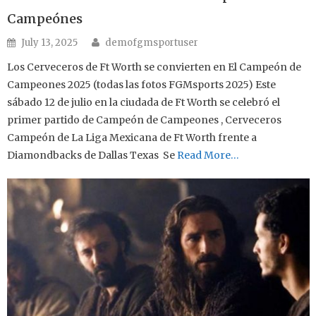
Campeónes
Author
Posted on
July 13, 2025
demofgmsportuser
Los Cerveceros de Ft Worth se convierten en El Campeón de
Campeones 2025 (todas las fotos FGMsports 2025) Este
sábado 12 de julio en la ciudada de Ft Worth se celebró el
primer partido de Campeón de Campeones , Cerveceros
Campeón de La Liga Mexicana de Ft Worth frente a
Diamondbacks de Dallas Texas Se
Read More…