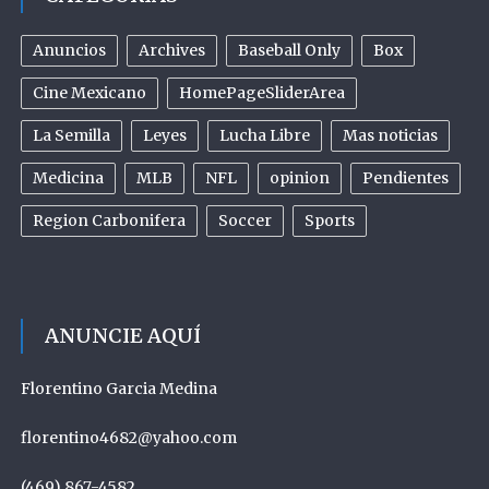
Anuncios
Archives
Baseball Only
Box
Cine Mexicano
HomePageSliderArea
La Semilla
Leyes
Lucha Libre
Mas noticias
Medicina
MLB
NFL
opinion
Pendientes
Region Carbonifera
Soccer
Sports
ANUNCIE AQUÍ
Florentino Garcia Medina
florentino4682@yahoo.com
(469) 867-4582