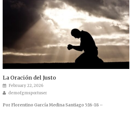
La Oración del Justo
Posted on
February 22, 2026
Author
demofgmsportuser
Por Florentino García Medina Santiago 5:16-18 –