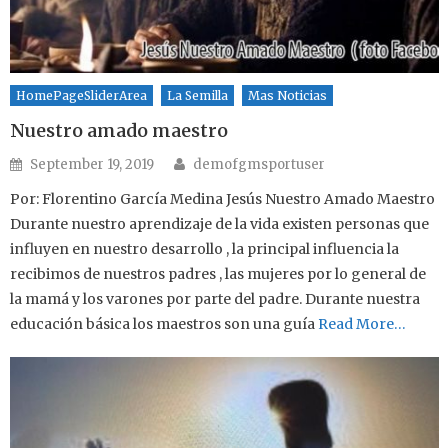
HomePageSliderArea
La Semilla
Mas Noticias
Nuestro amado maestro
Author
Posted on
September 19, 2019
demofgmsportuser
Por: Florentino García Medina Jesús Nuestro Amado Maestro
Durante nuestro aprendizaje de la vida existen personas que
influyen en nuestro desarrollo , la principal influencia la
recibimos de nuestros padres , las mujeres por lo general de
la mamá y los varones por parte del padre. Durante nuestra
educación básica los maestros son una guía
Read More…