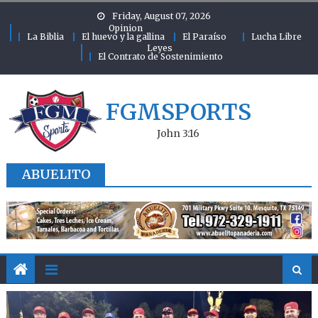
Skip to content
Friday, August 07, 2026
Opinion
La Biblia
El huevo y la gallina
El Paraíso
Lucha Libre
Leyes
El Contrato de Sostenimiento
FGMSPORTS
John 3:16
ABUELITO