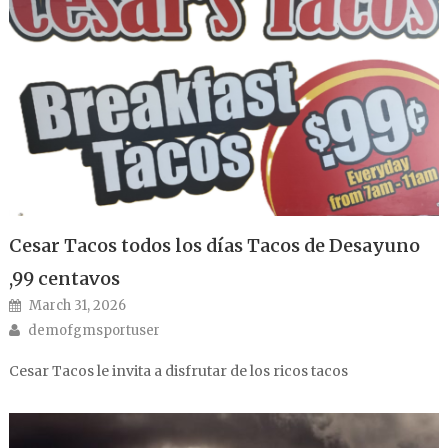
Cesar Tacos todos los días Tacos de Desayuno
,99 centavos
Posted on
March 31, 2026
Author
demofgmsportuser
Cesar Tacos le invita a disfrutar de los ricos tacos