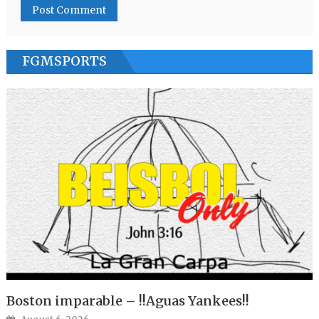
FGMSPORTS
Boston imparable – !!Aguas Yankees!!
Posted on