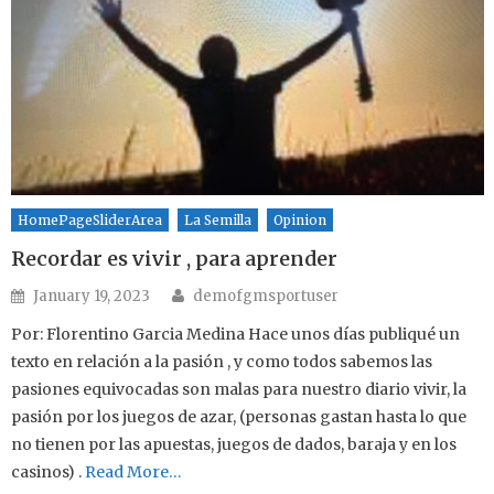
HomePageSliderArea
La Semilla
Opinion
Recordar es vivir , para aprender
Author
Posted on
January 19, 2023
demofgmsportuser
Por: Florentino Garcia Medina Hace unos días publiqué un
texto en relación a la pasión , y como todos sabemos las
pasiones equivocadas son malas para nuestro diario vivir, la
pasión por los juegos de azar, (personas gastan hasta lo que
no tienen por las apuestas, juegos de dados, baraja y en los
casinos) .
Read More…