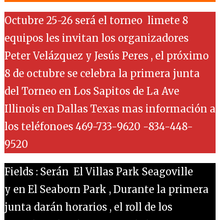
Octubre 25-26 será el torneo limete 8
equipos les invitan los organizadores
Peter Velázquez y Jesús Peres , el próximo
8 de octubre se celebra la primera junta
del Torneo en Los Sapitos de La Ave
Illinois en Dallas Texas mas información a
los teléfonoes 469-733-9620 -834-448-
9520
Fields : Serán El Villas Park Seagoville
y en El Seaborn Park , Durante la primera
junta darán horarios , el roll de los