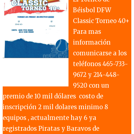
Béisbol DFW
Classic Torneo 40+
Para mas
información
comunicarse a los
teléfonos 465-733-
9672 y 214-448-
9520 con un
premio de 10 mil dólares costo de
inscripción 2 mil dolares minimo 8
equipos , actualmente hay 6 ya
registrados Piratas y Baravos de