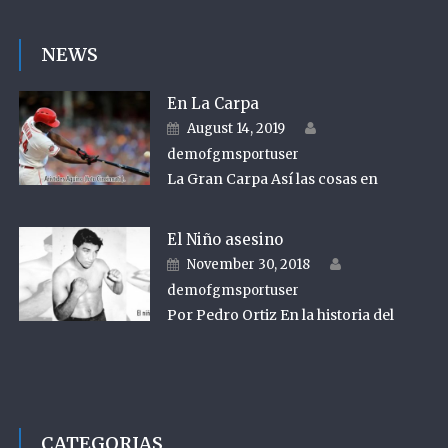
NEWS
En La Carpa
Author
Posted on
August 14, 2019
demofgmsportuser
La Gran Carpa Así las cosas en
El Niño asesino
Author
Posted on
November 30, 2018
demofgmsportuser
Por Pedro Ortiz En la historia del
CATEGORIAS