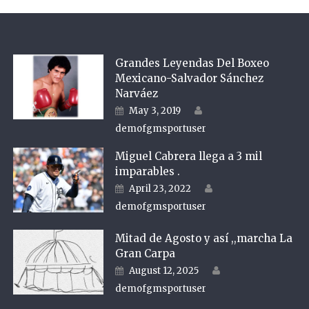
Grandes Leyendas Del Boxeo
Mexicano-Salvador Sánchez
Narváez
Author
Posted on
May 3, 2019
demofgmsportuser
Miguel Cabrera llega a 3 mil
imparables .
Author
Posted on
April 23, 2022
demofgmsportuser
Mitad de Agosto y así ,,marcha La
Gran Carpa
Author
Posted on
August 12, 2025
demofgmsportuser