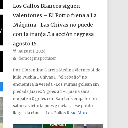
Los Gallos Blancos siguen
valentones – El Potro frena a La
n
Máquina -Las Chivas no puede
y
con la franja .La acción regresa
agosto 15
Posted on
August 1, 2026
Author
demofgmsportuser
Por: Florentino García Medina Viernes 31 de
julio Puebla 1 Chivas 1 , “el rebaño” no
encuentra la vereda -Los Pumas golean sin
piedada Juarez 5 goes a 1 -Tijuana saca
empate a 0 goles con San Luís empate con
sabor a victoria pues gracias a ese punto
llega a la cima – Los Gallos
Read More…