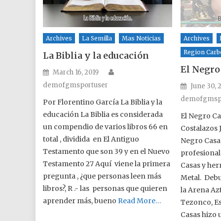
Archives
La Semilla
Mas Noticias
Archives
Region Carb
La Biblia y la educación
El Negro
Author
Posted on
March 16, 2019
demofgmsportuser
Posted o
June 30, 
demofgmsp
Por Florentino García La Biblia y la
educación La Biblia es considerada
El Negro Ca
un compendio de varios libros 66 en
Costalazos J
total , dividida en El Antiguo
Negro Casas
Testamento que son 39 y en el Nuevo
profesional
Testamento 27 Aquí viene la primera
Casas y her
pregunta , ¿que personas leen más
Metal. Debu
libros?, R .- las personas que quieren
la Arena Az
aprender más, bueno
Read More…
Tezonco, E
Casas hizo 