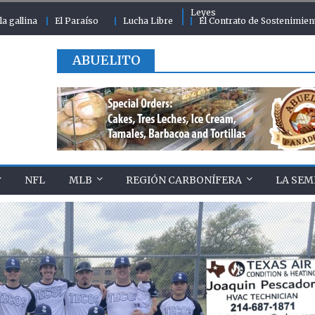
Leyes
la gallina
El Paraíso
Lucha Libre
El Contrato de Sostenimien
ABUELITO
NFL
MLB
REGIÓN CARBONÍFERA
LA SEM