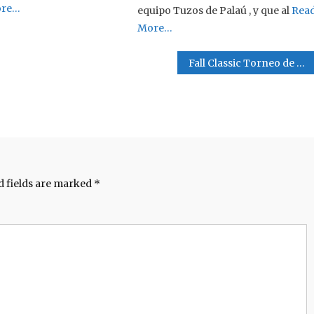
ore…
equipo Tuzos de Palaú , y que al
Rea
More…
Fall Classic Torneo de Veteranos de Béisbol +40
d fields are marked
*