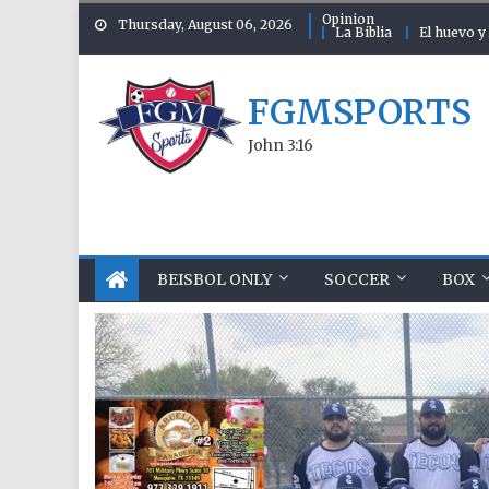
Skip to content
Opinion
Thursday, August 06, 2026
La Biblia
El huevo y 
FGMSPORTS
John 3:16
BEISBOL ONLY
SOCCER
BOX