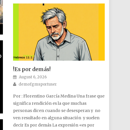
o
!Es por demás!
Posted on
August 6, 2026
Author
demofgmsportuser
Por : Florentino García Medina Una frase que
significa rendición es la que muchas
personas dicen cuando se desesperan y no
ven resultado en alguna situación y suelen
decir Es por demás La expresión «es por