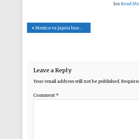
los
Read M
Post navigation
Mexico vs Japón bueno para dormir , el martes enfrenta a Corea del Sur
Leave a Reply
Your email address will not be published.
Require
Comment
*