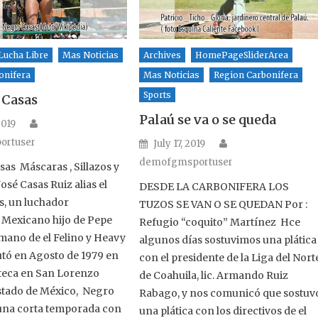
Lucha Libre
Mas Noticias
Archives
HomePageSliderArea
onifera
Mas Noticias
Region Carbonifera
Sports
 Casas
Palaú se va o se queda
Author
n
2019
Author
ortuser
Posted on
July 17, 2019
demofgmsportuser
sas Máscaras , Sillazos y
osé Casas Ruiz alias el
DESDE LA CARBONIFERA LOS
, un luchador
TUZOS SE VAN O SE QUEDAN Por :
 Mexicano hijo de Pepe
Refugio “coquito” Martínez Hce
mano de el Felino y Heavy
algunos días sostuvimos una plática
tó en Agosto de 1979 en
con el presidente de la Liga del Nort
teca en San Lorenzo
de Coahuila, lic. Armando Ruiz
stado de México, Negro
Rabago, y nos comunicó que sostuv
una corta temporada con
una plática con los directivos de el