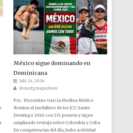
México sigue dominando en
Dominicana
Posted on
July 24, 2026
Author
demofgmsportuser
Por : Florentino García Medina México
e
domina el medallero de los JCC Santo
Domingo 2026 con 133 preseas y sigue
o
ampliando ventaja sobre Colombia y Cuba.
En competencias del día, hubo actividad