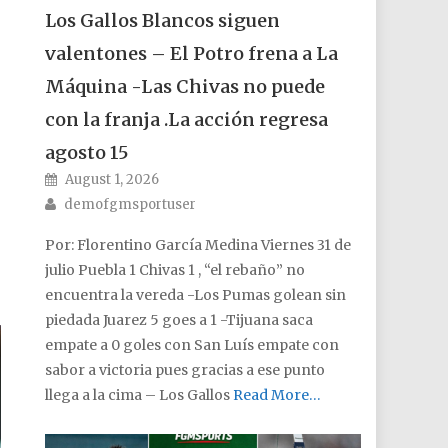
Los Gallos Blancos siguen
valentones – El Potro frena a La
Máquina -Las Chivas no puede
con la franja .La acción regresa
agosto 15
Posted on
August 1, 2026
Author
demofgmsportuser
Por: Florentino García Medina Viernes 31 de
julio Puebla 1 Chivas 1 , “el rebaño” no
encuentra la vereda -Los Pumas golean sin
piedada Juarez 5 goes a 1 -Tijuana saca
empate a 0 goles con San Luís empate con
sabor a victoria pues gracias a ese punto
llega a la cima – Los Gallos
Read More…