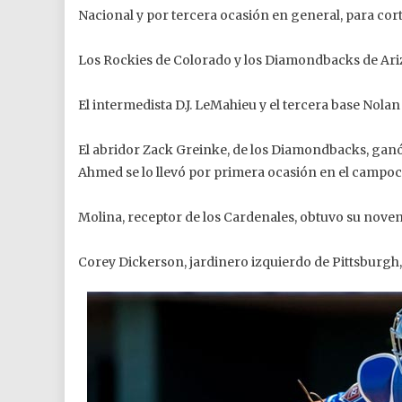
Nacional y por tercera ocasión en general, para co
Los Rockies de Colorado y los Diamondbacks de Ari
El intermedista D.J. LeMahieu y el tercera base Nola
El abridor Zack Greinke, de los Diamondbacks, gan
Ahmed se lo llevó por primera ocasión en el campoc
Molina, receptor de los Cardenales, obtuvo su noven
Corey Dickerson, jardinero izquierdo de Pittsburgh,