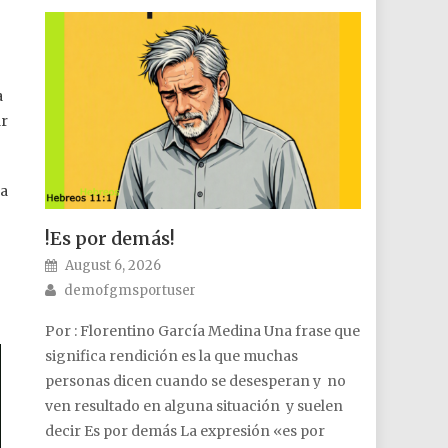
a
ar
na
!Es por demás!
Posted on
August 6, 2026
Author
demofgmsportuser
Por : Florentino García Medina Una frase que
significa rendición es la que muchas
personas dicen cuando se desesperan y no
ven resultado en alguna situación y suelen
decir Es por demás La expresión «es por