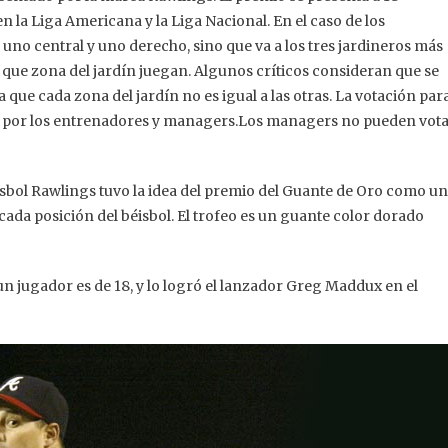
n la Liga Americana y la Liga Nacional. En el caso de los
, uno central y uno derecho, sino que va a los tres jardineros más
que zona del jardín juegan. Algunos críticos consideran que se
que cada zona del jardín no es igual a las otras. La votación par
abo por los entrenadores y managers.Los managers no pueden vot
sbol Rawlings tuvo la idea del premio del Guante de Oro como u
da posición del béisbol. El trofeo es un guante color dorado
 jugador es de 18, y lo logró el lanzador Greg Maddux en el