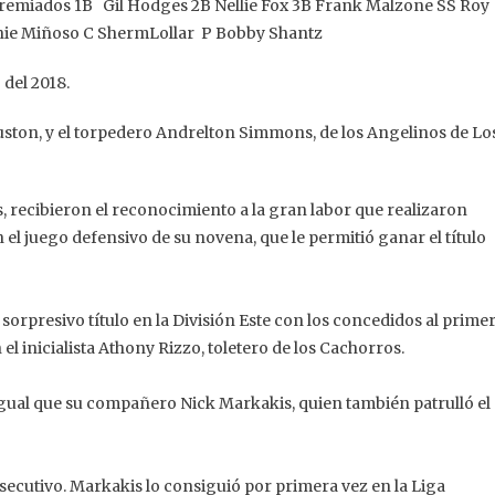
premiados 1B Gil Hodges 2B Nellie Fox 3B Frank Malzone SS Roy
nie Miñoso C ShermLollar P Bobby Shantz
 del 2018.
ouston, y el torpedero Andrelton Simmons, de los Angelinos de Lo
s, recibieron el reconocimiento a la gran labor que realizaron
 el juego defensivo de su novena, que le permitió ganar el título
 sorpresivo título en la División Este con los concedidos al prime
 inicialista Athony Rizzo, toletero de los Cachorros.
 igual que su compañero Nick Markakis, quien también patrulló el
secutivo. Markakis lo consiguió por primera vez en la Liga