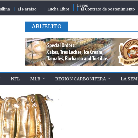
Leyes
allina
El Paraíso
Lucha Libre
El Contrato de Sostenimiento
ABUELITO
NFL
MLB
REGIÓN CARBONÍFERA
LA SEM