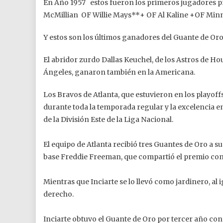
En Año 1957 estos fueron los primeros jugadores 
McMillian OF Willie Mays**+ OF Al Kaline +OF Min
Y estos son los últimos ganadores del Guante de Oro
El abridor zurdo Dallas Keuchel, de los Astros de H
Ángeles, ganaron también en la Americana.
Los Bravos de Atlanta, que estuvieron en los playoff
durante toda la temporada regular y la excelencia en
de la División Este de la Liga Nacional.
El equipo de Atlanta recibió tres Guantes de Oro a su
base Freddie Freeman, que compartió el premio con el
Mientras que Inciarte se lo llevó como jardinero, al
derecho.
Inciarte obtuvo el Guante de Oro por tercer año con