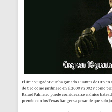
El único jugador que ha ganado Guantes de Oro en el
de Oro como jardinero en el 2000 y 2002 y como pri
Rafael Palmeiro puede considerarse el único batea
premio con los Texas Rangers a pesar de que solo j