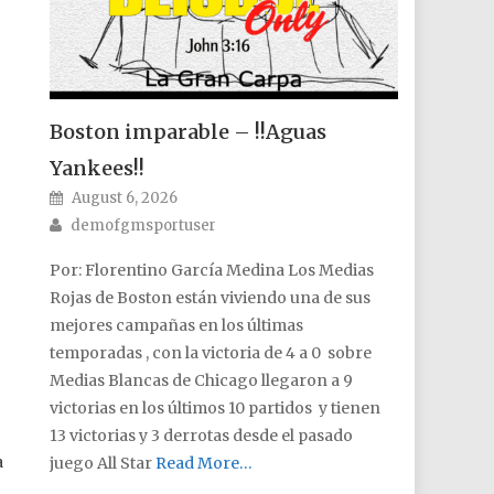
Boston imparable – !!Aguas
Yankees!!
Posted on
August 6, 2026
Author
demofgmsportuser
Por: Florentino García Medina Los Medias
Rojas de Boston están viviendo una de sus
mejores campañas en los últimas
temporadas , con la victoria de 4 a 0 sobre
Medias Blancas de Chicago llegaron a 9
victorias en los últimos 10 partidos y tienen
13 victorias y 3 derrotas desde el pasado
a
juego All Star
Read More…