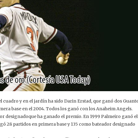
 cuadro y en el jardín ha sido Darin Erstad, que ganó dos Guant
mera base en el 2004. Todos los ganó con los Anaheim Angels.
dor designadoque ha ganado el premio. En 1999 Palmeiro ganó el
ugó 28 partidos en primera base y 135 como bateador designado