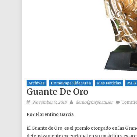
Archives
HomePageSliderArea
Mas Noticias
MLB
Guante De Oro
Posted on
Author
November 9, 2018
demofgmsportuser
Commen
Por Florentino Garcia
El Guante de Oro, es el premio otorgado en las Grand
defensivamente excepcional en su posición y es pre