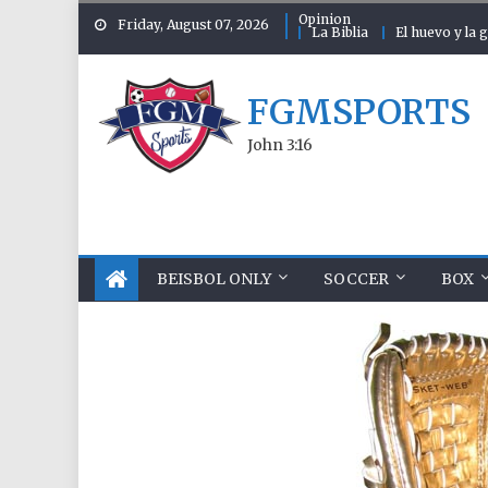
Skip to content
Opinion
Friday, August 07, 2026
La Biblia
El huevo y la g
FGMSPORTS
John 3:16
BEISBOL ONLY
SOCCER
BOX