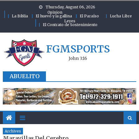
Skip to content
Thursday, August 06, 2026
Opinion
La Biblia
El huevo y la gallina
El Paraíso
Lucha Libre
Leyes
El Contrato de Sostenimiento
FGMSPORTS
John 3:16
ABUELITO
Archives
Maravillas Del Cerebro