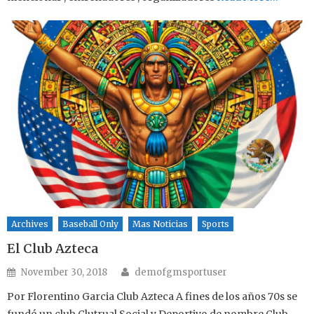
Archives
Baseball Only
Mas Noticias
Sports
El Club Azteca
Author
Posted on
November 30, 2018
demofgmsportuser
Por Florentino Garcia Club Azteca A fines de los años 70s se
fundó un club Clutrual,Social y Deportivo de nombre Club