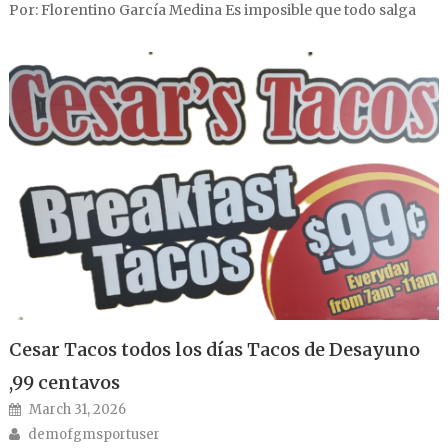
Por: Florentino García Medina Es imposible que todo salga
Cesar Tacos todos los días Tacos de Desayuno
,99 centavos
Posted on
March 31, 2026
Author
demofgmsportuser