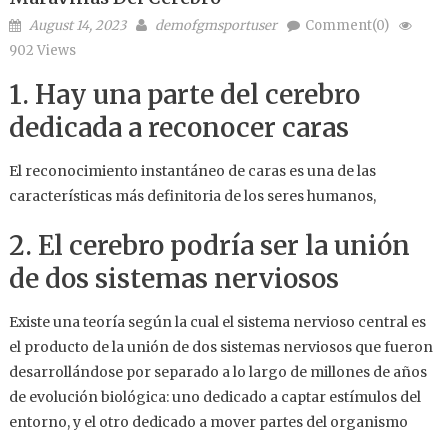
Posted on
Author
August 14, 2023
demofgmsportuser
Comment(0)
902 Views
1. Hay una parte del cerebro
dedicada a reconocer caras
El reconocimiento instantáneo de caras es una de las
características más definitoria de los seres humanos,
2. El cerebro podría ser la unión
de dos sistemas nerviosos
Existe una teoría según la cual el sistema nervioso central es
el producto de la unión de dos sistemas nerviosos que fueron
desarrollándose por separado a lo largo de millones de años
de evolución biológica: uno dedicado a captar estímulos del
entorno, y el otro dedicado a mover partes del organismo