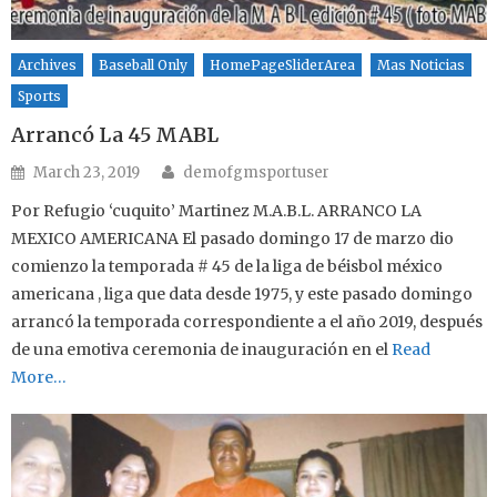
Archives
Baseball Only
HomePageSliderArea
Mas Noticias
Sports
Arrancó La 45 MABL
Author
Posted on
March 23, 2019
demofgmsportuser
Por Refugio ‘cuquito’ Martinez M.A.B.L. ARRANCO LA
MEXICO AMERICANA El pasado domingo 17 de marzo dio
comienzo la temporada # 45 de la liga de béisbol méxico
americana , liga que data desde 1975, y este pasado domingo
arrancó la temporada correspondiente a el año 2019, después
de una emotiva ceremonia de inauguración en el
Read
More…