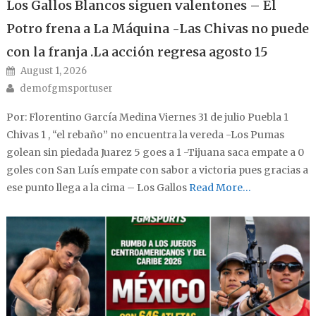
Los Gallos Blancos siguen valentones – El
Potro frena a La Máquina -Las Chivas no puede
con la franja .La acción regresa agosto 15
Posted on
August 1, 2026
Author
demofgmsportuser
Por: Florentino García Medina Viernes 31 de julio Puebla 1
Chivas 1 , “el rebaño” no encuentra la vereda -Los Pumas
golean sin piedada Juarez 5 goes a 1 -Tijuana saca empate a 0
goles con San Luís empate con sabor a victoria pues gracias a
ese punto llega a la cima – Los Gallos
Read More…