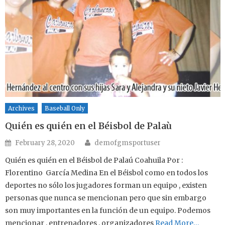
Archives
Baseball Only
Quién es quién en el Béisbol de Palaù
Author
Posted on
February 28, 2020
demofgmsportuser
Quién es quién en el Béisbol de Palaú Coahuila Por :
Florentino García Medina En el Béisbol como en todos los
deportes no sólo los jugadores forman un equipo , existen
personas que nunca se mencionan pero que sin embargo
son muy importantes en la función de un equipo. Podemos
mencionar , entrenadores , organizadores
Read More…