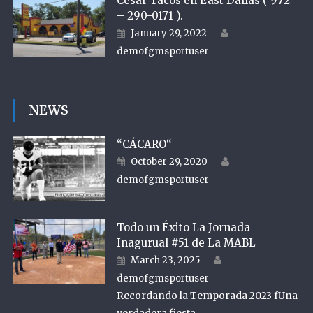
Cesar Tacos en East Dallas ( 972
– 290-0171 ).
Author
Posted on
January 29, 2022
demofgmsportuser
NEWS
“CÁCARO“
Author
Posted on
October 29, 2020
demofgmsportuser
Todo un Éxito La Jornada
Inagurual #51 de La MABL
Author
Posted on
March 23, 2025
demofgmsportuser
Recordando la Temporada 2023 fUna
verdadera fiesta