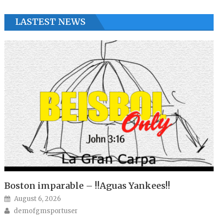
LASTEST NEWS
Boston imparable – !!Aguas Yankees!!
Posted on
August 6, 2026
Author
demofgmsportuser