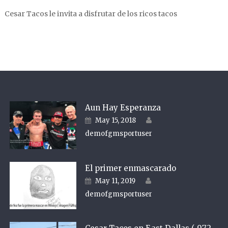
Cesar Tacos le invita a disfrutar de los ricos tacos
Aun Hay Esperanza
Author
Posted on
May 15, 2018
demofgmsportuser
El primer enmascarado
Author
Posted on
May 11, 2019
demofgmsportuser