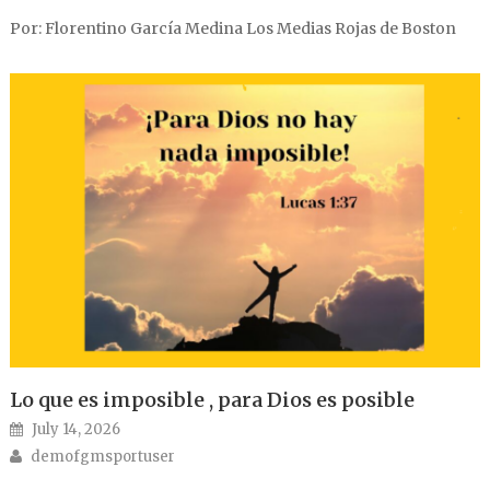
Por: Florentino García Medina Los Medias Rojas de Boston
Lo que es imposible , para Dios es posible
Posted on
July 14, 2026
Author
demofgmsportuser