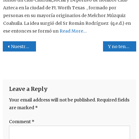
Azteca en la ciudad de Ft. Worth Texas , formado por
personas en su mayoría originarios de Melchor Múzquiz
Coahuila. La idea surgió del Sr Román Rodríguez (q.e.d.) en
ese entonces se formó un
Read More…
Post navigation
Nuestro Cerebro (imagen FGMsports )
Y no tengo amor
Leave a Reply
Your email address will not be published.
Required fields
are marked
*
Comment
*