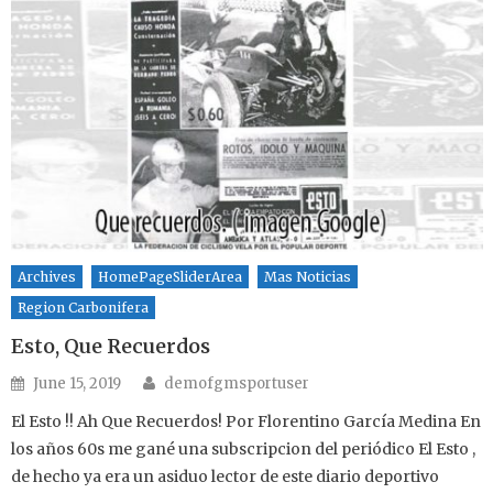
Archives
HomePageSliderArea
Mas Noticias
Region Carbonifera
Esto, Que Recuerdos
Author
Posted on
June 15, 2019
demofgmsportuser
El Esto !! Ah Que Recuerdos! Por Florentino García Medina En
los años 60s me gané una subscripcion del periódico El Esto ,
de hecho ya era un asiduo lector de este diario deportivo