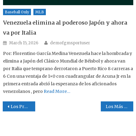
Baseball Only
MLB
Venezuela elimina al poderoso Japón y ahora
va por Italia
Author
Posted on
March 15, 2026
demofgmsportuser
Por: Florentino García Medina Venezuela hace la hombrada y
elimina a Japón del Clásico Mundial de Béisbol y ahora van
por Italia que temprano derrotaron a Puerto Rico 8 carreras a
6 Con una ventaja de 1×0 con cuadrangular de Acuna Jr en la
primera entrada abrió la esperanza de los aficionados
venezolanos , pero
Read More…
Post navigation
Los Propósitos
Los Más Valiosos