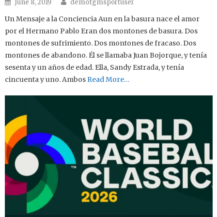
Author
Posted on
June 8, 2019
demofgmsportuser
Un Mensaje a la Conciencia Aun en la basura nace el amor
por el Hermano Pablo Eran dos montones de basura. Dos
montones de sufrimiento. Dos montones de fracaso. Dos
montones de abandono. Él se llamaba Juan Bojorque, y tenía
sesenta y un años de edad. Ella, Sandy Estrada, y tenía
cincuenta y uno. Ambos
Read More…