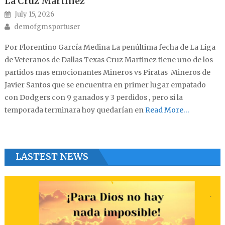
La Cruz Martínez
Posted on
July 15, 2026
Author
demofgmsportuser
Por Florentino García Medina La penúltima fecha de La Liga
de Veteranos de Dallas Texas Cruz Martinez tiene uno de los
partidos mas emocionantes Mineros vs Piratas Mineros de
Javier Santos que se encuentra en primer lugar empatado
con Dodgers con 9 ganados y 3 perdidos , pero si la
temporada terminara hoy quedarían en
Read More…
LASTEST NEWS