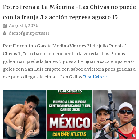
Potro frena a La Máquina -Las Chivas no puede
con la franja .La acción regresa agosto 15
Posted on
August 1, 2026
Author
demofgmsportuser
Por: Florentino García Medina Viernes 31 de julio Puebla 1
Chivas 1 , “el rebaño” no encuentra la vereda -Los Pumas
golean sin piedada Juarez 5 goes a 1 -Tijuana saca empate a 0
goles con San Luís empate con sabor a victoria pues gracias a
ese punto llega a la cima – Los Gallos
Read More…