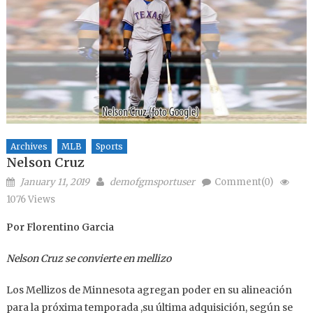
Archives
MLB
Sports
Nelson Cruz
Posted on
Author
January 11, 2019
demofgmsportuser
Comment(0)
1076 Views
Por Florentino Garcia
Nelson Cruz se convierte en mellizo
Los Mellizos de Minnesota agregan poder en su alineación
para la próxima temporada ,su última adquisición, según se