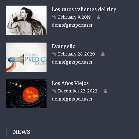
Los raros valientes del ring
Author
Posted on
February 9, 2019
demofgmsportuser
Evangelio
Author
Posted on
February 28, 2020
demofgmsportuser
Los Años Viejos
Author
Posted on
December 22, 2022
demofgmsportuser
NEWS