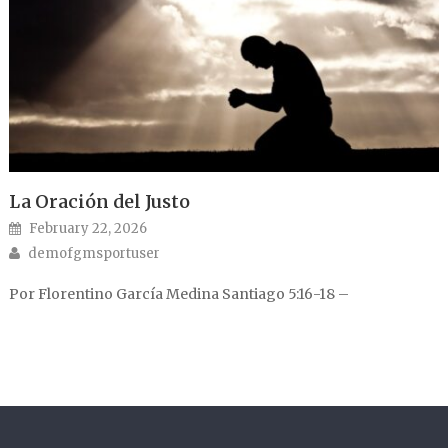
La Oración del Justo
Posted on
February 22, 2026
Author
demofgmsportuser
Por Florentino García Medina Santiago 5:16-18 –