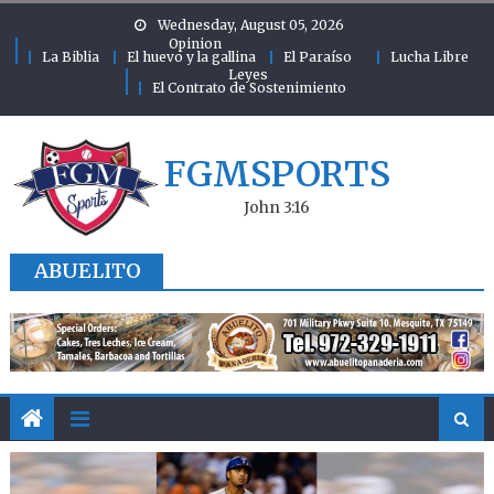
Skip to content
Wednesday, August 05, 2026
Opinion
La Biblia
El huevo y la gallina
El Paraíso
Lucha Libre
Leyes
El Contrato de Sostenimiento
FGMSPORTS
John 3:16
ABUELITO