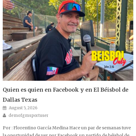
Quien es quien en Facebook y en El Béisbol de
Dallas Texas
Posted on
August 5, 2026
Author
demofgmsportuser
Por : Florentino García Medina Hace un par de semanas tuve
la oportunidad de ver por Facebook un partido de béisbol de