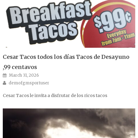
Cesar Tacos todos los días Tacos de Desayuno
,99 centavos
Posted on
March 31, 2026
Author
demofgmsportuser
Cesar Tacos le invita a disfrutar de los ricos tacos