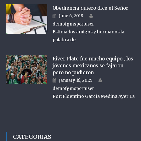
Obediencia quiero dice el Señor
Author
Posted on
June 6, 2018
demofgmsportuser
Estimados amigos y hermanos la
palabra de
River Plate fue mucho equipo , los
jóvenes mexicanos se fajaron
pero no pudieron
Author
Posted on
January 16, 2025
demofgmsportuser
Por: Floentino García Medina Ayer La
CATEGORIAS