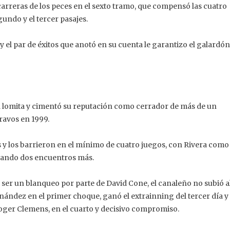
carreras de los peces en el sexto tramo, que compensó las cuatro
egundo y el tercer pasajes.
s, y el par de éxitos que anotó en su cuenta le garantizo el galardón
a lomita y cimentó su reputación como cerrador de más de un
ravos en 1999.
 y los barrieron en el mínimo de cuatro juegos, con Rivera como
atando dos encuentros más.
ser un blanqueo por parte de David Cone, el canaleño no subió a
rnández en el primer choque, ganó el extrainning del tercer día y
e Roger Clemens, en el cuarto y decisivo compromiso.