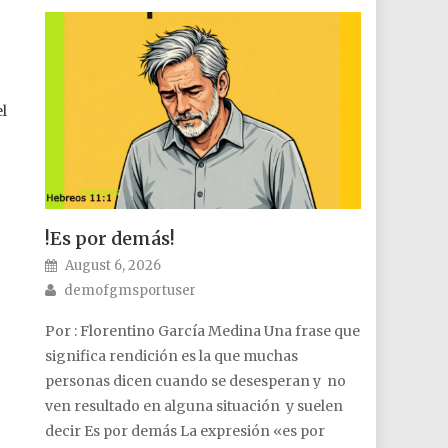
el
!Es por demás!
Posted on
August 6, 2026
Author
demofgmsportuser
Por : Florentino García Medina Una frase que
significa rendición es la que muchas
personas dicen cuando se desesperan y no
ven resultado en alguna situación y suelen
decir Es por demás La expresión «es por