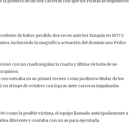
 la primera de las dos carreras con que los Piratas se impusiero
cedente de haber perdido dos veces ante los Yanquis en 1977 y
años, incluyendo la magnífica actuación del dominicano Pedro
ronó con un cuadrangular la cuarta y última victoria de su
yorquinos.
 encontraba en su primer torneo como jardinero titular de los
ó en el tope de octubre con lograr siete carreras impulsadas
1990 como la posible víctima, el equipo llamado anticipadamente a
dea diferente y contaba con un as para ejecutarla.