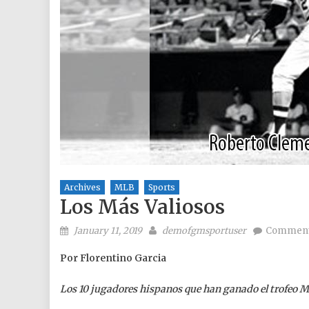
Archives
MLB
Sports
Los Más Valiosos
Posted on
Author
January 11, 2019
demofgmsportuser
Comment
Por Florentino Garcia
Los 10 jugadores hispanos que han ganado el trofeo 