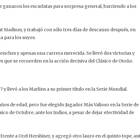
ue ganaron los escarlatas para sorpresa general, barriendo a los
t Stadium, y trabajó con sólo tres días de descanso después, en
a para los suyos.
 ponches y apenas una carrera merecida. Se llevó dos victorias y
que se recuerden en la acción decisiva del Clásico de Otoño.
 llevó a los Marlins a su primer título en la Serie Mundial.
ños de edad, pero fue elegido Jugador Más Valioso en la Serie de
co de Octubre, ante los Indios, a pesar de dejar efectividad de
frente a Orel Hershiser, y agregó otro lauro en el quinto tope, an