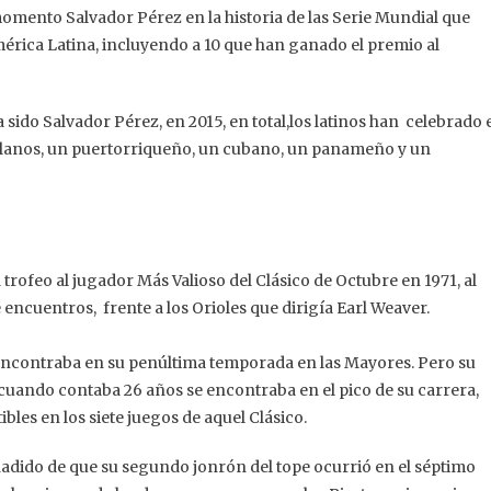
momento Salvador Pérez en la historia de las Serie Mundial que
érica Latina, incluyendo a 10 que han ganado el premio al
 sido Salvador Pérez, en 2015, en total,los latinos han celebrado 
olanos, un puertorriqueño, un cubano, un panameño y un
rofeo al jugador Más Valioso del Clásico de Octubre en 1971, al
 encuentros, frente a los Orioles que dirigía Earl Weaver.
e encontraba en su penúltima temporada en las Mayores. Pero su
 cuando contaba 26 años se encontraba en el pico de su carrera,
bles en los siete juegos de aquel Clásico.
añadido de que su segundo jonrón del tope ocurrió en el séptimo