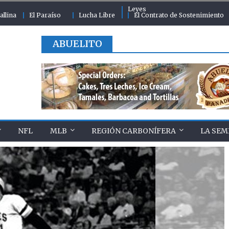
Leyes
allina
El Paraíso
Lucha Libre
El Contrato de Sostenimiento
ABUELITO
NFL
MLB
REGIÓN CARBONÍFERA
LA SEM