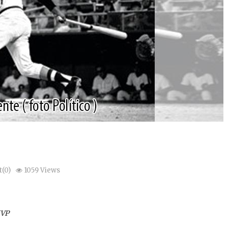
(0)
1059 Views
MVP