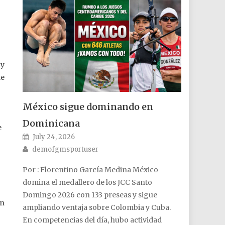
 y
de
México sigue dominando en
Dominicana
e
Posted on
July 24, 2026
Author
demofgmsportuser
Por : Florentino García Medina México
domina el medallero de los JCC Santo
Domingo 2026 con 133 preseas y sigue
an
ampliando ventaja sobre Colombia y Cuba.
En competencias del día, hubo actividad