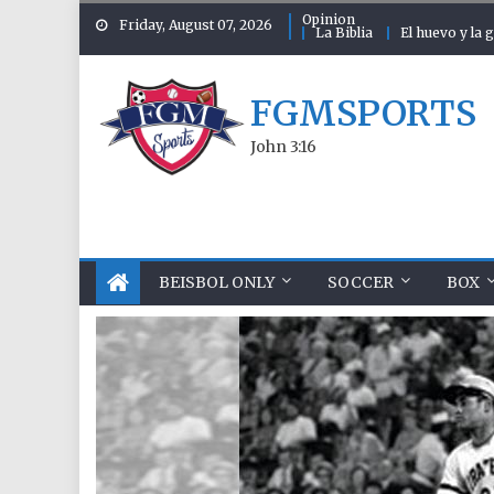
Skip to content
Opinion
Friday, August 07, 2026
La Biblia
El huevo y la g
FGMSPORTS
John 3:16
BEISBOL ONLY
SOCCER
BOX