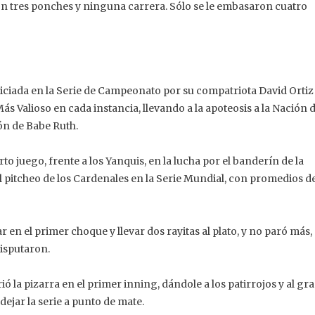
con tres ponches y ninguna carrera. Sólo se le embasaron cuatro
ciada en la Serie de Campeonato por su compatriota David Ortiz
 Valioso en cada instancia, llevando a la apoteosis a la Nación 
ón de Babe Ruth.
o juego, frente a los Yanquis, en la lucha por el banderín de la
pitcheo de los Cardenales en la Serie Mundial, con promedios d
r en el primer choque y llevar dos rayitas al plato, y no paró más,
disputaron.
ó la pizarra en el primer inning, dándole a los patirrojos y al gr
ejar la serie a punto de mate.