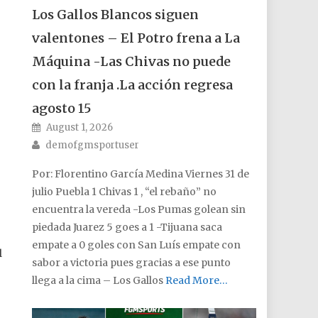
Los Gallos Blancos siguen
valentones – El Potro frena a La
Máquina -Las Chivas no puede
con la franja .La acción regresa
agosto 15
Posted on
August 1, 2026
Author
demofgmsportuser
Por: Florentino García Medina Viernes 31 de
julio Puebla 1 Chivas 1 , “el rebaño” no
encuentra la vereda -Los Pumas golean sin
piedada Juarez 5 goes a 1 -Tijuana saca
empate a 0 goles con San Luís empate con
l
sabor a victoria pues gracias a ese punto
llega a la cima – Los Gallos
Read More…