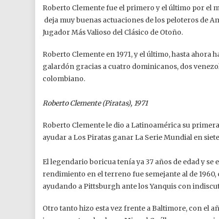
Roberto Clemente fue el primero y el último por el 
deja muy buenas actuaciones de los peloteros de Am
Jugador Más Valioso del Clásico de Otoño.
Roberto Clemente en 1971, y el último, hasta ahora ha
galardón gracias a cuatro dominicanos, dos venez
colombiano.
Roberto Clemente (Piratas), 1971
Roberto Clemente le dio a Latinoamérica su primera t
ayudar a Los Piratas ganar La Serie Mundial en siete
El legendario boricua tenía ya 37 años de edad y s
rendimiento en el terreno fue semejante al de 1960,
ayudando a Pittsburgh ante los Yanquis con indiscuti
Otro tanto hizo esta vez frente a Baltimore, con el 