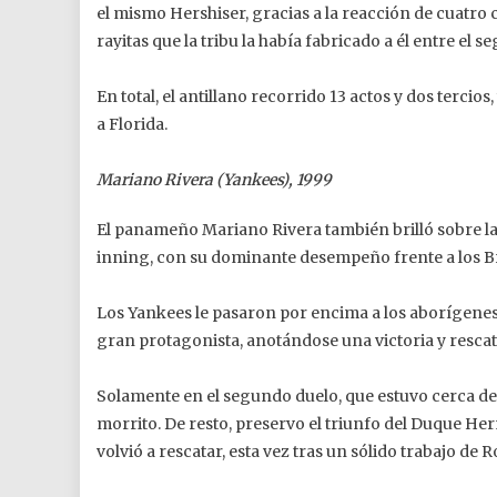
el mismo Hershiser, gracias a la reacción de cuatro 
rayitas que la tribu la había fabricado a él entre el s
En total, el antillano recorrido 13 actos y dos tercio
a Florida.
Mariano Rivera (Yankees), 1999
El panameño Mariano Rivera también brilló sobre l
inning, con su dominante desempeño frente a los B
Los Yankees le pasaron por encima a los aborígenes
gran protagonista, anotándose una victoria y resc
Solamente en el segundo duelo, que estuvo cerca de 
morrito. De resto, preservo el triunfo del Duque He
volvió a rescatar, esta vez tras un sólido trabajo d