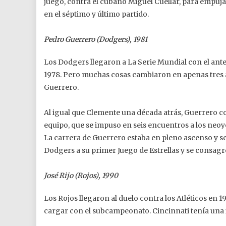
juego, contra el cubano Miguel Cuéllar, para empujar
en el séptimo y último partido.
Pedro Guerrero (Dodgers), 1981
Los Dodgers llegaron a La Serie Mundial con el ante
1978. Pero muchas cosas cambiaron en apenas tres 
Guerrero.
Al igual que Clemente una década atrás, Guerrero co
equipo, que se impuso en seis encuentros a los neo
La carrera de Guerrero estaba en pleno ascenso y se
Dodgers a su primer Juego de Estrellas y se consagr
José Rijo (Rojos), 1990
Los Rojos llegaron al duelo contra los Atléticos en 
cargar con el subcampeonato. Cincinnati tenía una i