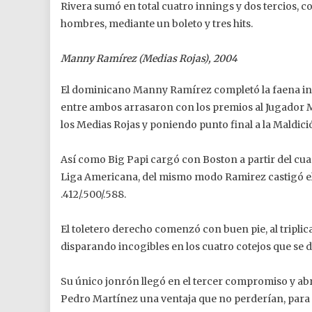
Rivera sumó en total cuatro innings y dos tercios, 
hombres, mediante un boleto y tres hits.
Manny Ramírez (Medias Rojas), 2004
El dominicano Manny Ramírez completó la faena ini
entre ambos arrasaron con los premios al Jugador Más
los Medias Rojas y poniendo punto final a la Maldici
Así como Big Papi cargó con Boston a partir del cuart
Liga Americana, del mismo modo Ramirez castigó el 
.412/.500/.588.
El toletero derecho comenzó con buen pie, al triplica
disparando incogibles en los cuatro cotejos que se 
Su único jonrón llegó en el tercer compromiso y abri
Pedro Martínez una ventaja que no perderían, para d