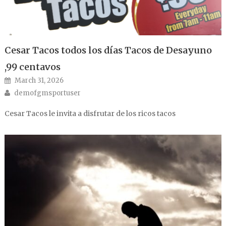
Cesar Tacos todos los días Tacos de Desayuno
,99 centavos
Posted on
March 31, 2026
Author
demofgmsportuser
Cesar Tacos le invita a disfrutar de los ricos tacos