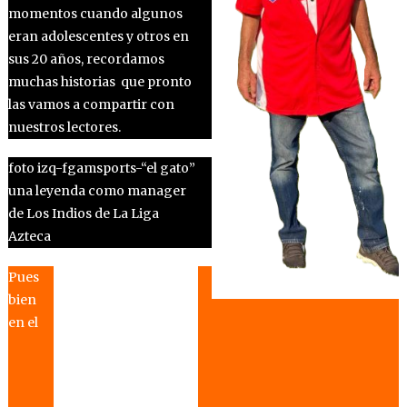
momentos cuando algunos
eran adolescentes y otros en
sus 20 años, recordamos
muchas historias que pronto
las vamos a compartir con
nuestros lectores.
foto izq-fgamsports-“el gato”
una leyenda como manager
de Los Indios de La Liga
Azteca
Pues
bien
en el