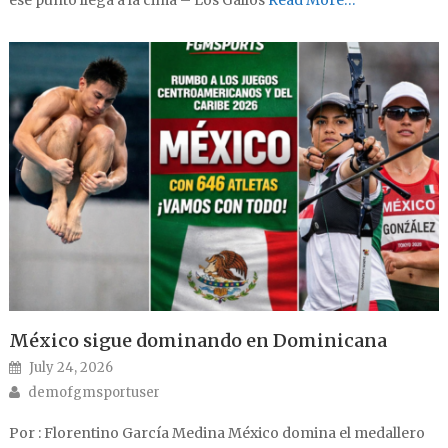
ese punto llega a la cima – Los Gallos
Read More…
México sigue dominando en Dominicana
Posted on
July 24, 2026
Author
demofgmsportuser
Por : Florentino García Medina México domina el medallero