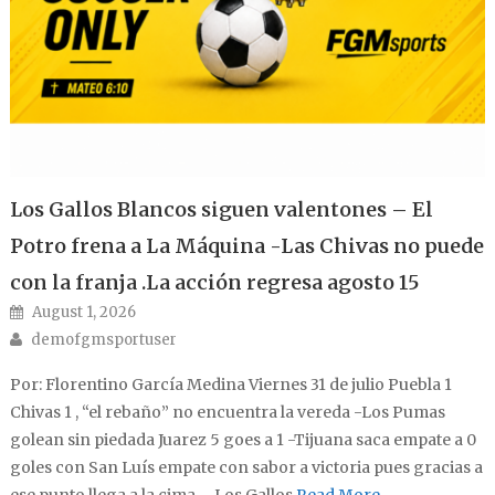
Los Gallos Blancos siguen valentones – El
Potro frena a La Máquina -Las Chivas no puede
con la franja .La acción regresa agosto 15
Posted on
August 1, 2026
Author
demofgmsportuser
Por: Florentino García Medina Viernes 31 de julio Puebla 1
Chivas 1 , “el rebaño” no encuentra la vereda -Los Pumas
golean sin piedada Juarez 5 goes a 1 -Tijuana saca empate a 0
goles con San Luís empate con sabor a victoria pues gracias a