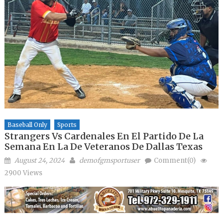
Baseball Only
Sports
Strangers Vs Cardenales En El Partido De La
Semana En La De Veteranos De Dallas Texas
Posted on
Author
August 24, 2024
demofgmsportuser
Comment(0)
2900 Views