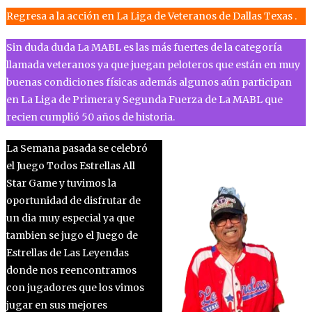
Regresa a la acción en La Liga de Veteranos de Dallas Texas .
Sin duda duda La MABL es las más fuertes de la categoría
llamada veteranos ya que juegan peloteros que están en muy
buenas condiciones físicas además algunos aún participan
en La Liga de Primera y Segunda Fuerza de La MABL que
recien cumplió 50 años de historia.
La Semana pasada se celebró
el Juego Todos Estrellas All
Star Game y tuvimos la
oportunidad de disfrutar de
un dia muy especial ya que
tambien se jugo el Juego de
Estrellas de Las Leyendas
donde nos reencontramos
con jugadores que los vimos
jugar en sus mejores