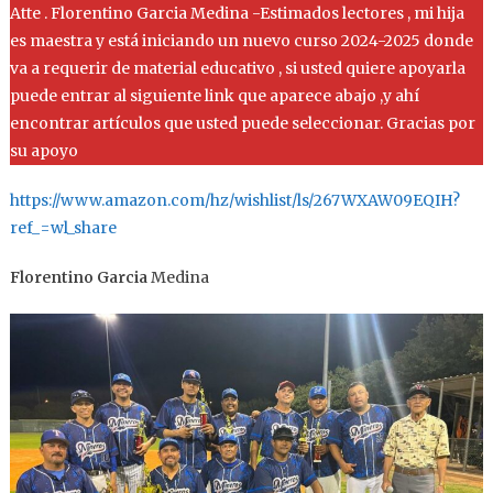
Atte . Florentino Garcia Medina -Estimados lectores , mi hija
es maestra y está iniciando un nuevo curso 2024-2025 donde
va a requerir de material educativo , si usted quiere apoyarla
puede entrar al siguiente link que aparece abajo ,y ahí
encontrar artículos que usted puede seleccionar. Gracias por
su apoyo
https://www.amazon.com/hz/wishlist/ls/267WXAW09EQIH?
ref_=wl_share
Florentino Garcia
Medina