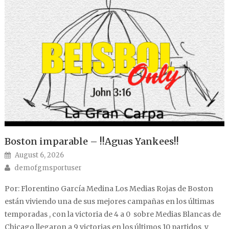
Boston imparable – !!Aguas Yankees!!
Posted on
August 6, 2026
Author
demofgmsportuser
Por: Florentino García Medina Los Medias Rojas de Boston
están viviendo una de sus mejores campañas en los últimas
temporadas , con la victoria de 4 a 0 sobre Medias Blancas de
Chicago llegaron a 9 victorias en los últimos 10 partidos y