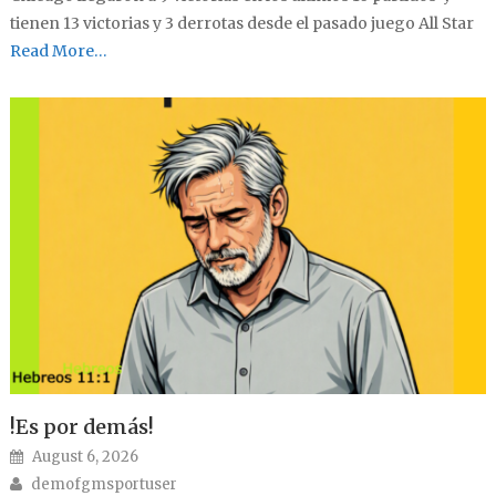
tienen 13 victorias y 3 derrotas desde el pasado juego All Star
Read More…
!Es por demás!
Posted on
August 6, 2026
Author
demofgmsportuser