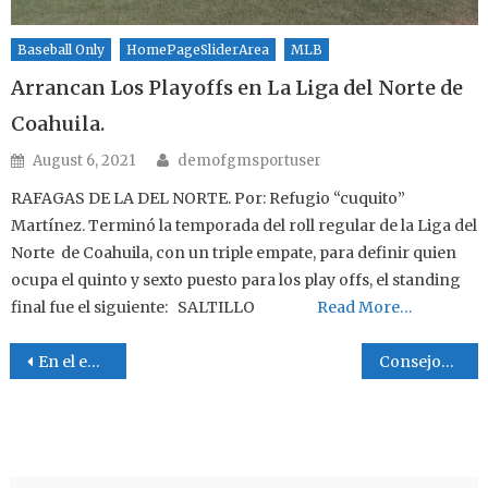
Baseball Only
HomePageSliderArea
MLB
Arrancan Los Playoffs en La Liga del Norte de
Coahuila.
Author
Posted on
August 6, 2021
demofgmsportuser
RAFAGAS DE LA DEL NORTE. Por: Refugio “cuquito”
Martínez. Terminó la temporada del roll regular de la Liga del
Norte de Coahuila, con un triple empate, para definir quien
ocupa el quinto y sexto puesto para los play offs, el standing
final fue el siguiente: SALTILLO
Read More…
Post navigation
En el encanto está el engaño
Consejos e ideas para tener un buen viaje de placer o de negocios , !es gratis !