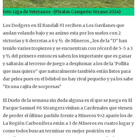
foto Liga de Veteranos -(Piratas Campeón Verano 2024)
Los Dodgers en El Randall #1 reciben a Los Gavilanes que
andan volando bajo y su animo esta por los suelos con 2
victorias y 8 derrotas a 6 y ½ de Mineros ,, los de la “D” han
tenido varios tropiezos y se encuentran con récord de 5-5 a 3
y ½ del primero entonces saben los importante que es ganar
y saltarán al terreno de juego a desplumar a los de la ‘Pollita
que mas quiero” que naturalmente también están listos para
dar pelea pues en el béisbol no hay rival pequeño y ya los sabe
“Es una cajita de sorpresas”
El Duelo de la semana sin duda alguna es el que se juega en El
Parque Samuel #6 Strangers visitan a Cardenales que vienen
de perder el último partido frente a Mineros 9×2 aparte los de
La Región Carbonífera están a 3 de MIneros en cuatro lugar y
como todos buscan terminar en mejor posición en el