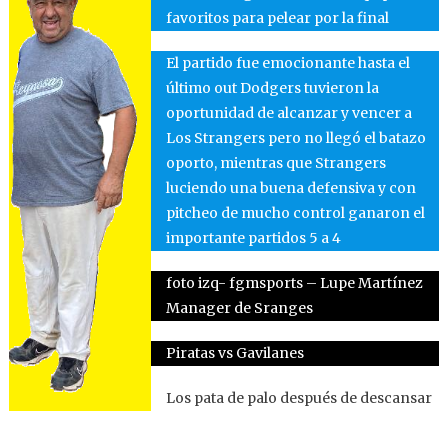
favoritos para pelear por la final
El partido fue emocionante hasta el
último out Dodgers tuvieron la
oportunidad de alcanzar y vencer a
Los Strangers pero no llegó el batazo
oporto, mientras que Strangers
luciendo una buena defensiva y con
pitcheo de mucho control ganaron el
importante partidos 5 a 4
foto izq- fgmsports – Lupe Martínez
Manager de Sranges
Piratas vs Gavilanes
Los pata de palo después de descansar