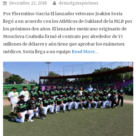
Author
Posted on
December 22, 2018
demofgmsportuser
Por Florentino Garcia El lanzador veterano Joakim Soria
llegó a un acuerdo con los Atléticos de Oakland de la MLB por
los próximos dos años. El lanzador mexicano originario de
Monclova Coahuila firmó el contrato por alrededor de 15
millones de dólares y aún tiene que aprobar los exámenes
médicos. Soria llega a un equipo
Read More…