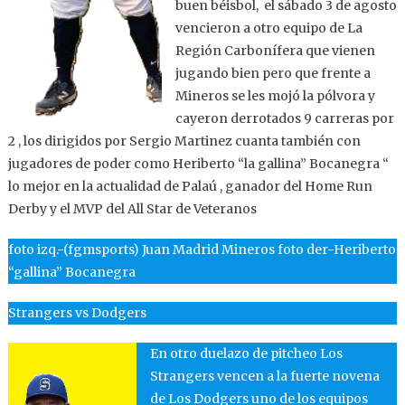
buen béisbol, el sábado 3 de agosto
vencieron a otro equipo de La
Región Carbonífera que vienen
jugando bien pero que frente a
Mineros se les mojó la pólvora y
cayeron derrotados 9 carreras por
2 , los dirigidos por Sergio Martinez cuanta también con
jugadores de poder como Heriberto “la gallina” Bocanegra “
lo mejor en la actualidad de Palaú , ganador del Home Run
Derby y el MVP del All Star de Veteranos
foto izq.-(fgmsports) Juan Madrid Mineros foto der-Heriberto
“gallina” Bocanegra
Strangers vs Dodgers
En otro duelazo de pitcheo Los
Strangers vencen a la fuerte novena
de Los Dodgers uno de los equipos