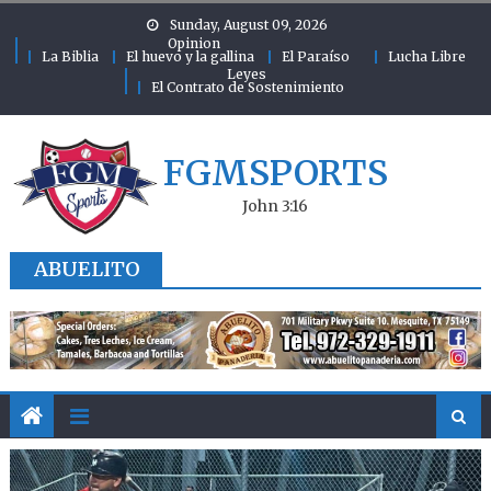
Skip to content
Sunday, August 09, 2026
Opinion
La Biblia
El huevo y la gallina
El Paraíso
Lucha Libre
Leyes
El Contrato de Sostenimiento
FGMSPORTS
John 3:16
ABUELITO