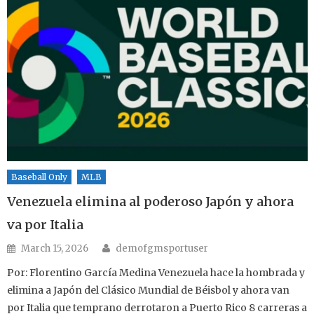
Baseball Only
MLB
Venezuela elimina al poderoso Japón y ahora
va por Italia
Author
Posted on
March 15, 2026
demofgmsportuser
Por: Florentino García Medina Venezuela hace la hombrada y
elimina a Japón del Clásico Mundial de Béisbol y ahora van
por Italia que temprano derrotaron a Puerto Rico 8 carreras a