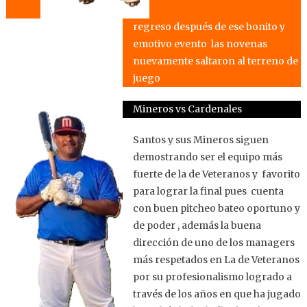
regreso después de ese bonito y
emotivo evento las novenas
nuevamente saltaron al terreno de
juego
Mineros vs Cardenales
Santos y sus Mineros siguen
demostrando ser el equipo más
fuerte de la de Veteranos y favorito
para lograr la final pues cuenta
con buen pitcheo bateo oportuno y
de poder , además la buena
dirección de uno de los managers
más respetados en La de Veteranos
por su profesionalismo logrado a
través de los años en que ha jugado