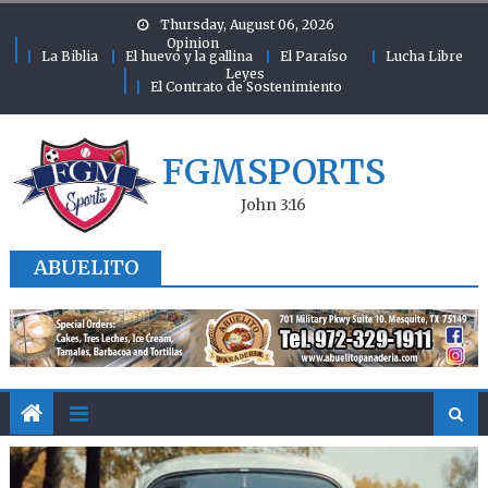
Skip to content
Thursday, August 06, 2026
Opinion
La Biblia
El huevo y la gallina
El Paraíso
Lucha Libre
Leyes
El Contrato de Sostenimiento
FGMSPORTS
John 3:16
ABUELITO