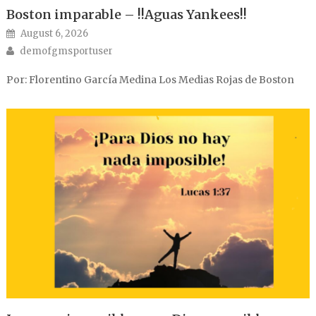
Boston imparable – !!Aguas Yankees!!
Posted on
August 6, 2026
Author
demofgmsportuser
Por: Florentino García Medina Los Medias Rojas de Boston