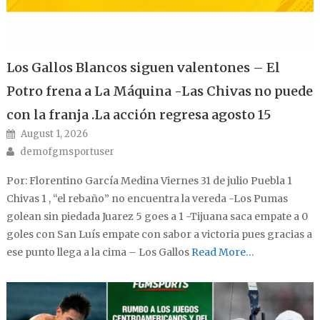
Los Gallos Blancos siguen valentones – El
Potro frena a La Máquina -Las Chivas no puede
con la franja .La acción regresa agosto 15
Posted on
August 1, 2026
Author
demofgmsportuser
Por: Florentino García Medina Viernes 31 de julio Puebla 1
Chivas 1 , “el rebaño” no encuentra la vereda -Los Pumas
golean sin piedada Juarez 5 goes a 1 -Tijuana saca empate a 0
goles con San Luís empate con sabor a victoria pues gracias a
ese punto llega a la cima – Los Gallos
Read More…