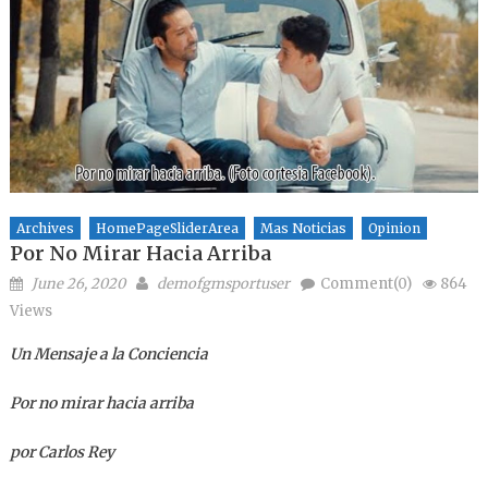
Archives
HomePageSliderArea
Mas Noticias
Opinion
Por No Mirar Hacia Arriba
Posted on
Author
June 26, 2020
demofgmsportuser
Comment(0)
864
Views
Un Mensaje a la Conciencia
Por no mirar hacia arriba
por Carlos Rey