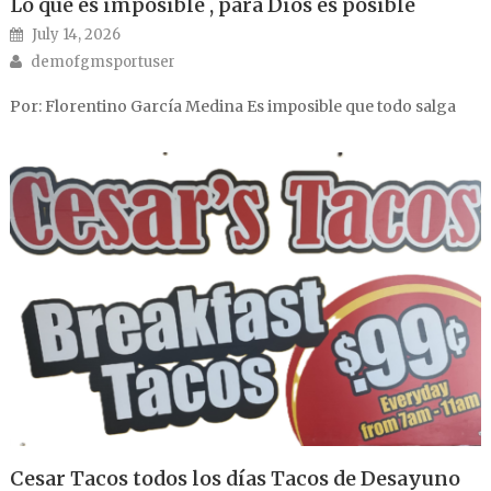
Lo que es imposible , para Dios es posible
Posted on
July 14, 2026
Author
demofgmsportuser
Por: Florentino García Medina Es imposible que todo salga
Cesar Tacos todos los días Tacos de Desayuno