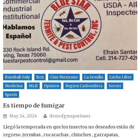
Baseball Only
Box
Cine Mexicano
La Semilla
Lucha Libre
Medicina
MLB
Opinion
Region Carbonifera
Soccer
Sports
Es tiempo de fumigar
Author
Posted on
May 24, 2024
demofgmsportuser
Llegó la temporada en que los insectos no deseados están de
regreso ,termitas , cucarachas , chinches , garrapatas,