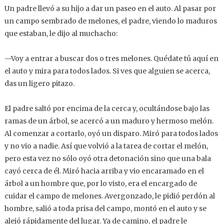
Un padre llevó a su hijo a dar un paseo en el auto. Al pasar por
un campo sembrado de melones, el padre, viendo lo maduros
que estaban, le dijo al muchacho:
—Voy a entrar a buscar dos o tres melones. Quédate tú aquí en
el auto y mira para todos lados. Si ves que alguien se acerca,
das un ligero pitazo.
El padre saltó por encima de la cerca y, ocultándose bajo las
ramas de un árbol, se acercó a un maduro y hermoso melón.
Al comenzar a cortarlo, oyó un disparo. Miró para todos lados
y no vio a nadie. Así que volvió a la tarea de cortar el melón,
pero esta vez no sólo oyó otra detonación sino que una bala
cayó cerca de él. Miró hacia arriba y vio encaramado en el
árbol a un hombre que, por lo visto, era el encargado de
cuidar el campo de melones. Avergonzado, le pidió perdón al
hombre, salió a toda prisa del campo, montó en el auto y se
alejó rápidamente del lugar. Ya de camino, el padre le