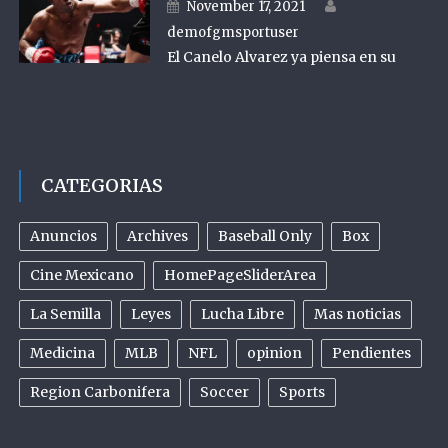
Author
Posted on
November 17, 2021
demofgmsportuser
El Canelo Alvarez ya piensa en su
CATEGORIAS
Anuncios
Archives
Baseball Only
Box
Cine Mexicano
HomePageSliderArea
La Semilla
Leyes
Lucha Libre
Mas noticias
Medicina
MLB
NFL
opinion
Pendientes
Region Carbonifera
Soccer
Sports