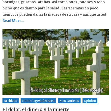
hormigas, gusanos , arañas , así como ratas , ratones y todo
bicho que es dañino para la salud . Las Termitas en poco
tiempo le pueden dañar la madera de su casa y aunque usted
Read More…
Archives
HomePageSliderArea
Mas Noticias
Opinion
El dolor, el dinero y la muerte