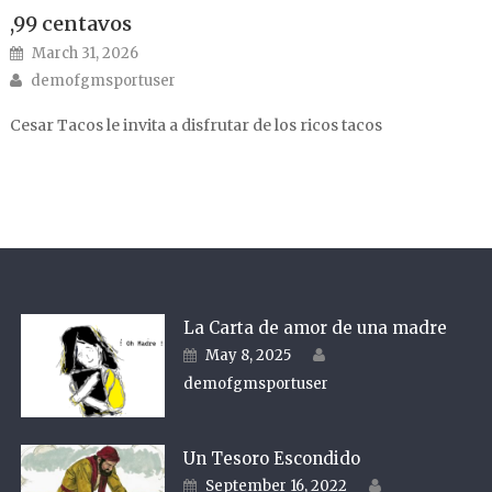
,99 centavos
Posted on
March 31, 2026
Author
demofgmsportuser
Cesar Tacos le invita a disfrutar de los ricos tacos
La Carta de amor de una madre
Author
Posted on
May 8, 2025
demofgmsportuser
Un Tesoro Escondido
Author
Posted on
September 16, 2022