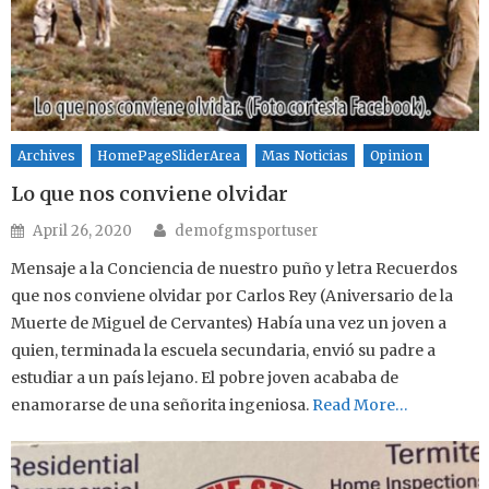
Archives
HomePageSliderArea
Mas Noticias
Opinion
Lo que nos conviene olvidar
Author
Posted on
April 26, 2020
demofgmsportuser
Mensaje a la Conciencia de nuestro puño y letra Recuerdos
que nos conviene olvidar por Carlos Rey (Aniversario de la
Muerte de Miguel de Cervantes) Había una vez un joven a
quien, terminada la escuela secundaria, envió su padre a
estudiar a un país lejano. El pobre joven acababa de
enamorarse de una señorita ingeniosa.
Read More…