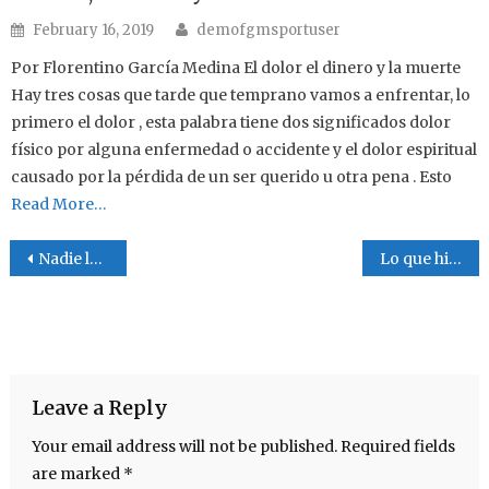
Author
Posted on
February 16, 2019
demofgmsportuser
Por Florentino García Medina El dolor el dinero y la muerte
Hay tres cosas que tarde que temprano vamos a enfrentar, lo
primero el dolor , esta palabra tiene dos significados dolor
físico por alguna enfermedad o accidente y el dolor espiritual
causado por la pérdida de un ser querido u otra pena . Esto
Read More…
Post navigation
Nadie la convocó
Lo que hizo un hombre
Leave a Reply
Your email address will not be published.
Required fields
are marked
*