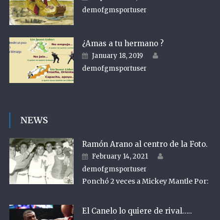
demofgmsportuser
¿Amas a tu hermano ?
Author
Posted on
January 18, 2019
demofgmsportuser
NEWS
Ramón Arano al centro de la Foto.
Author
Posted on
February 14, 2021
demofgmsportuser
Ponchó 2 veces a Mickey Mantle Por:
El Canelo lo quiere de rival…..