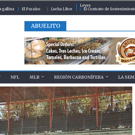
Leyes
a gallina
El Paraíso
Lucha Libre
El Contrato de Sostenimient
ABUELITO
NFL
MLB
REGIÓN CARBONÍFERA
LA SEM