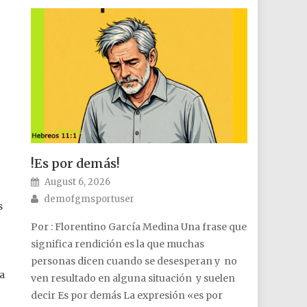
!Es por demás!
Posted on
August 6, 2026
Author
demofgmsportuser
s
Por : Florentino García Medina Una frase que
significa rendición es la que muchas
personas dicen cuando se desesperan y no
ca
ven resultado en alguna situación y suelen
decir Es por demás La expresión «es por