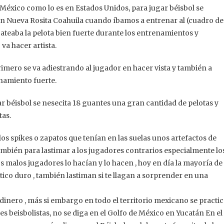
e México como lo es en Estados Unidos, para jugar béisbol se
en Nueva Rosita Coahuila cuando íbamos a entrenar al (cuadro de
bateaba la pelota bien fuerte durante los entrenamientos y
va hacer artista.
mero se va adiestrando al jugador en hacer vista y también a
enamiento fuerte.
ugar béisbol se nesecita 18 guantes una gran cantidad de pelotas y
tas.
os spikes o zapatos que tenían en las suelas unos artefactos de
también para lastimar a los jugadores contrarios especialmente lo
malos jugadores lo hacían y lo hacen , hoy en día la mayoría de
tico duro , también lastiman si te llagan a sorprender en una
dinero , más si embargo en todo el territorio mexicano se practi
es beisbolistas, no se diga en el Golfo de México en Yucatán En el