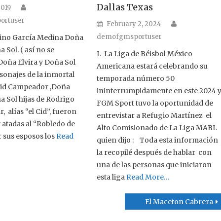
Author
Dallas Texas
n
2019
ortuser
Author
Posted on
February 2, 2024
demofgmsportuser
tino García Medina Doña
a Sol. ( así no se
L La Liga de Béisbol México
oña Elvira y Doña Sol
Americana estará celebrando su
sonajes de la inmortal
temporada número 50
 Cid Campeador ,Doña
ininterrumpidamente en este 2024 
a Sol hijas de Rodrigo
FGM Sport tuvo la oportunidad de
r, alías “el Cid”, fueron
entrevistar a Refugio Martínez el
 atadas al “Robledo de
Alto Comisionado de La Liga MABL
 sus esposos los
Read
quien dijo : Toda esta información
la recopilé después de hablar con
una de las personas que iniciaron
esta liga
Read More…
El Maceton Cabrera