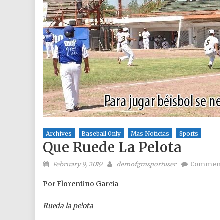
Archives
Baseball Only
Mas Noticias
Sports
Que Ruede La Pelota
Posted on
Author
February 9, 2019
demofgmsportuser
Comment
Por Florentino Garcia
Rueda la pelota