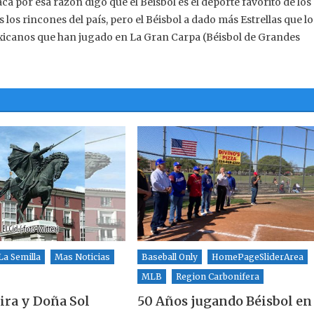
aca por esa razón digo que el Béisbol es el deporte favorito de los
los rincones del país, pero el Béisbol a dado más Estrellas que lo
exicanos que han jugado en La Gran Carpa (Béisbol de Grandes
La Semilla
Mas Noticias
Baseball Only
HomePageSliderArea
MLB
Region Carbonifera
ira y Doña Sol
50 Años jugando Béisbol en