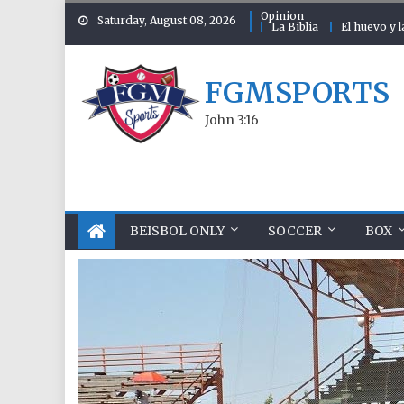
Skip to content
Opinion
Saturday, August 08, 2026
La Biblia
El huevo y l
FGMSPORTS
John 3:16
BEISBOL ONLY
SOCCER
BOX