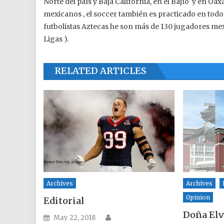
Norte del país y Baja California, en el Bajío y en Oax
mexicanos , el soccer también es practicado en todos 
futbolistas Aztecas he son más de 130 jugadores m
Ligas ).
RELATED ARTICLES
Archives
Archives
Opinion
Editorial
Doña Elv
Author
Posted on
May 22, 2018