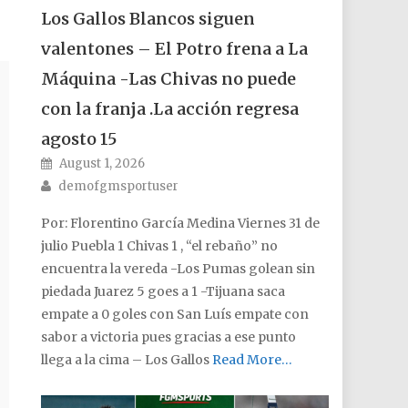
Los Gallos Blancos siguen
valentones – El Potro frena a La
Máquina -Las Chivas no puede
con la franja .La acción regresa
agosto 15
Posted on
August 1, 2026
Author
demofgmsportuser
Por: Florentino García Medina Viernes 31 de
julio Puebla 1 Chivas 1 , “el rebaño” no
encuentra la vereda -Los Pumas golean sin
piedada Juarez 5 goes a 1 -Tijuana saca
empate a 0 goles con San Luís empate con
sabor a victoria pues gracias a ese punto
llega a la cima – Los Gallos
Read More…