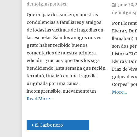
demofgmsportuser
Posted o
June 30, 
demofgmsp
Que en paz descansen, y nuestras
condolencias a familiares y amigos
Por Floren
de todas las victimas de tragedias en
Elvira y Doñ
las escuelas. Saludos amigos nos es
llamaban) D
grato haber recibido buenos
son dos per
comentarios de nuestra primera.
historia El
edición gracias y que Dios los siga
Elvira y Doñ
bendiciendo. Esta semana que recién
Diaz de Viva
terminó, finalizó en una tragedia
golpeadas y
originada por una causa
Corpes” por
incomprensible, nuevamente un
More…
Read More…
Post navigation
El Carbonero