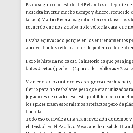
Estoy seguro que esto lo del Béisbol es el deporte d
nesecita invertir mucho tiempo y dinero, recuerdo 
la loca) Martin Rivera magnífico tercera base , nos 
recuerdo que nos gritaba no le voltee la cara que no 
Estaba equivocado porque en los entrenamientos pri
aprovechar los reflejos antes de poder recibir entr
Pero la historia no es esa, la historia es que para j
bates 2 petos ( pechera) 2pares de rodilleras y 2 care
Y sin contar los uniformes con gorra ( cachucha) y l
fierro para no resbalarse pero que eran utilizados 
jugadores de cuadro eso esta prohibido pero muchos 
los spikes traen esos mismos artefactos pero de plás
barrida
Todo eso equivale a una gran inversión de tiempo y 
el Béisbol ,en El Pacífico Mexicano han salido Grand