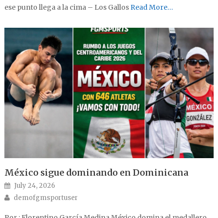
ese punto llega a la cima – Los Gallos
Read More…
México sigue dominando en Dominicana
Posted on
July 24, 2026
Author
demofgmsportuser
Por : Florentino García Medina México domina el medallero