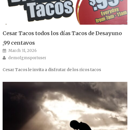
Cesar Tacos todos los días Tacos de Desayuno
,99 centavos
Posted on
March 31, 2026
Author
demofgmsportuser
Cesar Tacos le invita a disfrutar de los ricos tacos