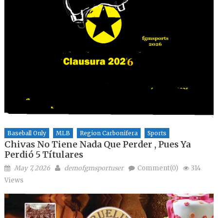
Baseball Only
MLB
Region Carbonifera
Sports
Chivas No Tiene Nada Que Perder , Pues Ya
Perdió 5 Títulares
Posted on
Author
May 7, 2026
demofgmsportuser
Comment(0)
314
Views