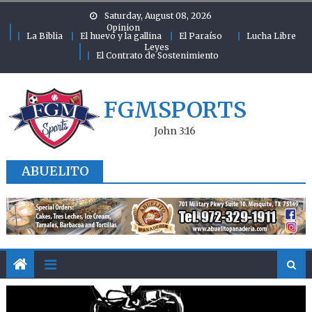
Skip to content
Saturday, August 08, 2026
Opinion
La Biblia
El huevo y la gallina
El Paraíso
Lucha Libre
Leyes
El Contrato de Sostenimiento
FGMSPORTS
John 3:16
ABUELITO