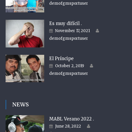
demofgmsportuser
Es muy difícil .
Author
Posted on
November 17, 2021
demofgmsportuser
El Príncipe
Author
Posted on
October 2, 2019
demofgmsportuser
NEWS
MABL Verano 2022 .
Author
Posted on
June 28, 2022