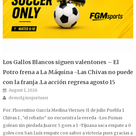
Los Gallos Blancos siguen valentones – El
Potro frena a La Máquina -Las Chivas no puede
con la franja .La acción regresa agosto 15
Posted on
August 1, 2026
Author
demofgmsportuser
Por: Florentino García Medina Viernes 31 de julio Puebla 1
Chivas 1 , “el rebaño” no encuentra la vereda -Los Pumas
golean sin piedada Juarez 5 goes a 1 -Tijuana saca empate a 0
goles con San Luís empate con sabor a victoria pues gracias a