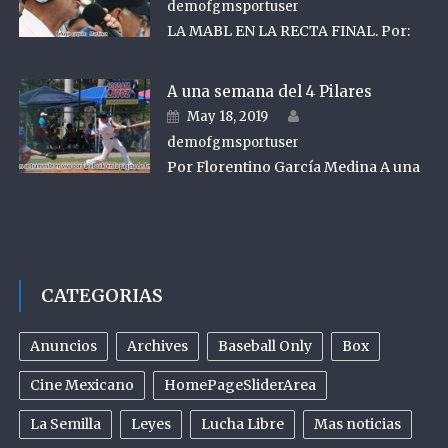
demofgmsportuser
LA MABL EN LA RECTA FINAL. Por:
A una semana del 4 Pilares
Author
Posted on
May 18, 2019
demofgmsportuser
Por Florentino García Medina A una
CATEGORIAS
Anuncios
Archives
Baseball Only
Box
Cine Mexicano
HomePageSliderArea
La Semilla
Leyes
Lucha Libre
Mas noticias