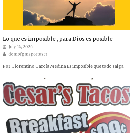
Lo que es imposible , para Dios es posible
Posted on
July 14, 2026
Author
demofgmsportuser
Por: Florentino García Medina Es imposible que todo salga