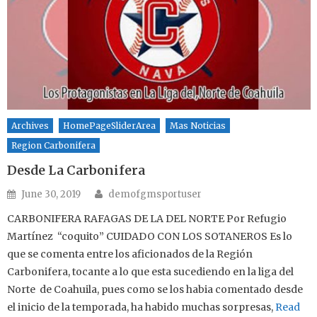
Archives
HomePageSliderArea
Mas Noticias
Region Carbonifera
Desde La Carbonifera
Author
Posted on
June 30, 2019
demofgmsportuser
CARBONIFERA RAFAGAS DE LA DEL NORTE Por Refugio
Martínez “coquito” CUIDADO CON LOS SOTANEROS Es lo
que se comenta entre los aficionados de la Región
Carbonifera, tocante a lo que esta sucediendo en la liga del
Norte de Coahuila, pues como se los habia comentado desde
el inicio de la temporada, ha habido muchas sorpresas,
Read