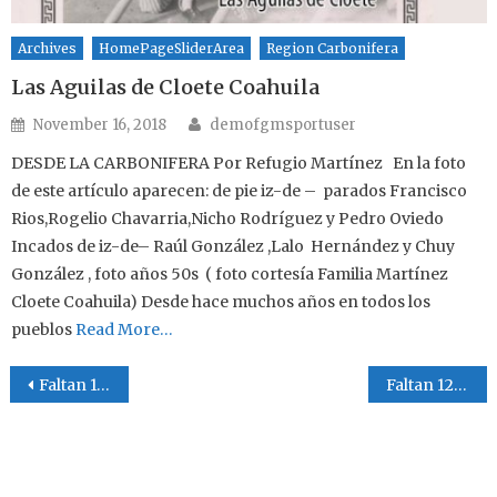
Archives
HomePageSliderArea
Region Carbonifera
Las Aguilas de Cloete Coahuila
Author
Posted on
November 16, 2018
demofgmsportuser
DESDE LA CARBONIFERA Por Refugio Martínez En la foto
de este artículo aparecen: de pie iz-de – parados Francisco
Rios,Rogelio Chavarria,Nicho Rodríguez y Pedro Oviedo
Incados de iz-de– Raúl González ,Lalo Hernández y Chuy
González , foto años 50s ( foto cortesía Familia Martínez
Cloete Coahuila) Desde hace muchos años en todos los
pueblos
Read More…
Post navigation
Faltan 16 días para El Cuadrangular 4 Pilares de Palaú
Faltan 12 días para El 4 Pilares de Palaú y hoy hablamos de Quién es Quién