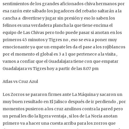
sentimientos de los grandes aficionados chiva hermanos por
esa razón este sábado los jugadores del rebaño saltarán a la
cancha a divertirse y jugar sin presión y eso lo saben los
felinos es una verdadera plancha la que tiene encima el
equipo de Las Chivas pero todo puede pasar si anotan en los
primeros 45 minutos y Tigres no , eso se eva a poner muy
emocionante ya que un empate les da el pase a los rojiblancos
por el momento el global es 3 a 1 que pertenece a la visita ,
vamos a confiar que el Guadalajara tiene con que empatar
Guadalajara vs Tigres hoy a partir de las 8.07 pm
Atlas vs Cruz Azul
Los Zorros se pararon firmes ante La Máquina y sacaron un
muy buen resultado en El Jalisco después de ir perdiendo , por
momentos pusieron a los cruz azulinos contra la pared pero
un penal les dio la ligera ventaja , si los de La Noria anotan
primero va a hacer una cuesta arriba para los zorros que