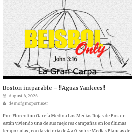
Boston imparable – !!Aguas Yankees!!
Posted on
August 6, 2026
Author
demofgmsportuser
Por: Florentino García Medina Los Medias Rojas de Boston
están viviendo una de sus mejores campañas en los últimas
temporadas , con la victoria de 4 a 0 sobre Medias Blancas de