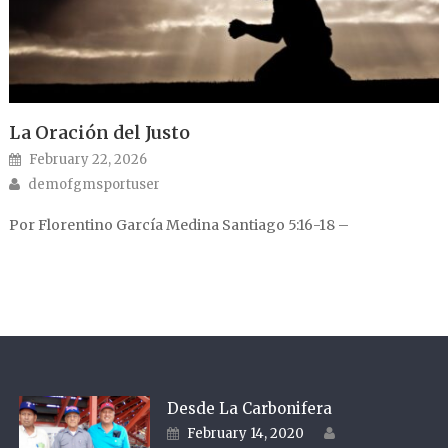
La Oración del Justo
Posted on
February 22, 2026
Author
demofgmsportuser
Por Florentino García Medina Santiago 5:16-18 –
Desde La Carbonifera
Author
Posted on
February 14, 2020