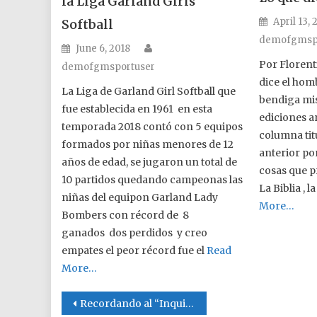
la Liga Garland Girls
Posted o
April 13, 
Softball
demofgmsp
Author
Posted on
June 6, 2018
Por Florent
demofgmsportuser
dice el homb
La Liga de Garland Girl Softball que
bendiga mis
fue establecida en 1961 en esta
ediciones a
temporada 2018 contó con 5 equipos
columna titu
formados por niñas menores de 12
anterior po
años de edad, se jugaron un total de
cosas que p
10 partidos quedando campeonas las
La Biblia , 
niñas del equipon Garland Lady
More…
Bombers con récord de 8
ganados dos perdidos y creo
empates el peor récord fue el
Read
More…
Post navigation
Recordando al “Inquieto” Jimenez