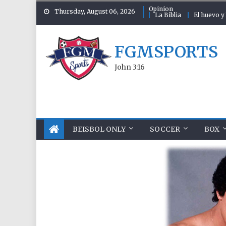
Skip to content
Opinion
Thursday, August 06, 2026
La Biblia
El huevo y 
FGMSPORTS
John 3:16
BEISBOL ONLY
SOCCER
BOX