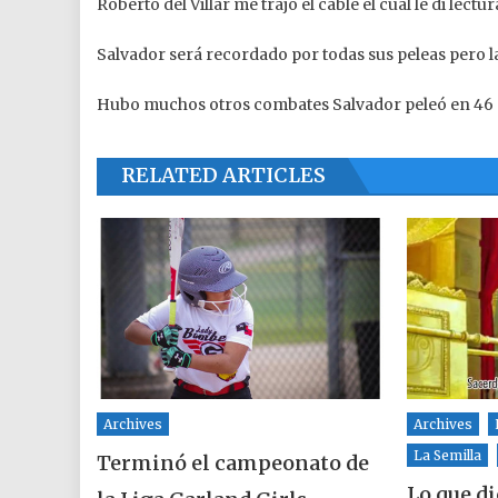
Roberto del Villar me trajo el cable el cual le di lectur
Salvador será recordado por todas sus peleas pero 
Hubo muchos otros combates Salvador peleó en 46 c
RELATED ARTICLES
Archives
Archives
La Semilla
Terminó el campeonato de
Lo que d