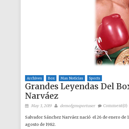
Archives
Box
Mas Noticias
Sports
Grandes Leyendas Del Bo
Narváez
Posted on
Author
May 3, 2019
demofgmsportuser
Comment(0)
Salvador Sánchez Narváez nació el 26 de enero de
agosto de 1982.