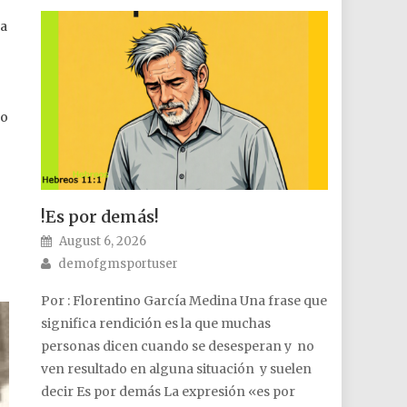
ra
lo
!Es por demás!
o
Posted on
August 6, 2026
Author
demofgmsportuser
Por : Florentino García Medina Una frase que
significa rendición es la que muchas
personas dicen cuando se desesperan y no
ven resultado en alguna situación y suelen
decir Es por demás La expresión «es por