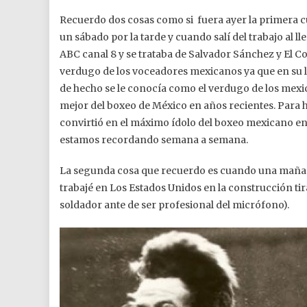
Recuerdo dos cosas como si fuera ayer la primera 
un sábado por la tarde y cuando salí del trabajo al ll
ABC canal 8 y se trataba de Salvador Sánchez y El C
verdugo de los voceadores mexicanos ya que en su li
de hecho se le conocía como el verdugo de los mexi
mejor del boxeo de México en años recientes. Para hac
convirtió en el máximo ídolo del boxeo mexicano ent
estamos recordando semana a semana.
La segunda cosa que recuerdo es cuando una mañan
trabajé en Los Estados Unidos en la construcción ti
soldador ante de ser profesional del micrófono).