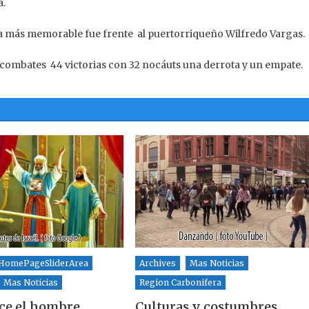
a.
la más memorable fue frente al puertorriqueño Wilfredo Vargas.
ombates 44 victorias con 32 nocáuts una derrota y un empate.
HomePageSliderArea
Archives
Mas Noticias
Mas Noticias
Region Carbonifera
ice el hombre
Culturas y costumbres