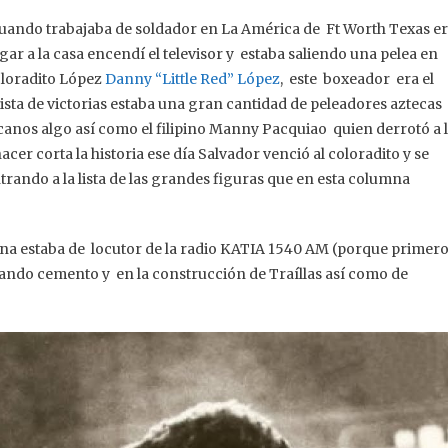
cuando trabajaba de soldador en La América de Ft Worth Texas e
egar a la casa encendí el televisor y estaba saliendo una pelea en
oloradito López
Danny “Little Red” López
, este boxeador era el
sta de victorias estaba una gran cantidad de peleadores aztecas
canos algo así como el filipino Manny Pacquiao quien derrotó a 
er corta la historia ese día Salvador venció al coloradito y se
rando a la lista de las grandes figuras que en esta columna
a estaba de locutor de la radio KATIA 1540 AM (porque primer
rando cemento y en la construcción de Traíllas así como de