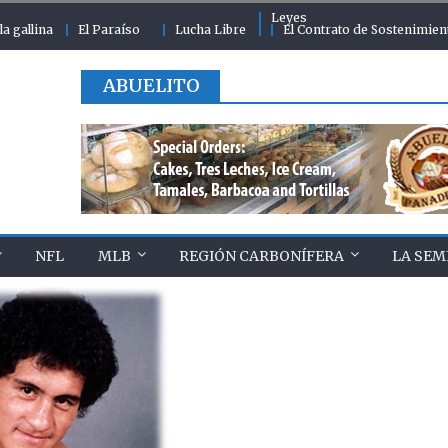
Leyes
la gallina
El Paraíso
Lucha Libre
El Contrato de Sostenimien
ABUELITO
NFL
MLB
REGIÓN CARBONÍFERA
LA SEM