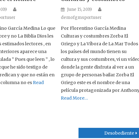
Author
Author
n
Posted on
2019
June 15, 2019
ortuser
demofgmsportuser
ino García Medina Lo que
Por Florentino García Medina
re y no La Biblia Dios les
Culturas y costumbres Zorba El
 estimados lectores , en
Griego y La Víbora de La Mar Todos
nteriores aparece una
los países del mundo tienen su
lada ” Pues que leen ” , lo
cultura y sus costumbres, vi un víde
rque he sido testigo de
donde la gente disfruta al ver a un
redican y que no están en
grupo de personas bailar Zorba El
la columna no es
Read
Griego este es el nombre de una
película protagonizada por Anthon
Read More…
Desobediente