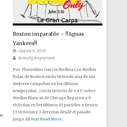
Boston imparable – !!Aguas
Yankees!!
Posted on
August 6, 2026
Author
demofgmsportuser
Por: Florentino García Medina Los Medias
Rojas de Boston están viviendo una de sus
mejores campañas en los últimas
temporadas , con la victoria de 4 a 0 sobre
Medias Blancas de Chicago llegaron a 9
victorias en los últimos 10 partidos y tienen
13 victorias y 3 derrotas desde el pasado
de
juego All Star
Read More…