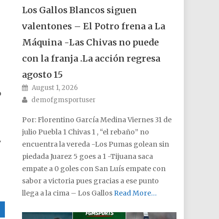
Los Gallos Blancos siguen
valentones – El Potro frena a La
Máquina -Las Chivas no puede
con la franja .La acción regresa
agosto 15
Posted on
August 1, 2026
o
Author
demofgmsportuser
Por: Florentino García Medina Viernes 31 de
julio Puebla 1 Chivas 1 , “el rebaño” no
y
encuentra la vereda -Los Pumas golean sin
piedada Juarez 5 goes a 1 -Tijuana saca
empate a 0 goles con San Luís empate con
sabor a victoria pues gracias a ese punto
llega a la cima – Los Gallos
Read More…