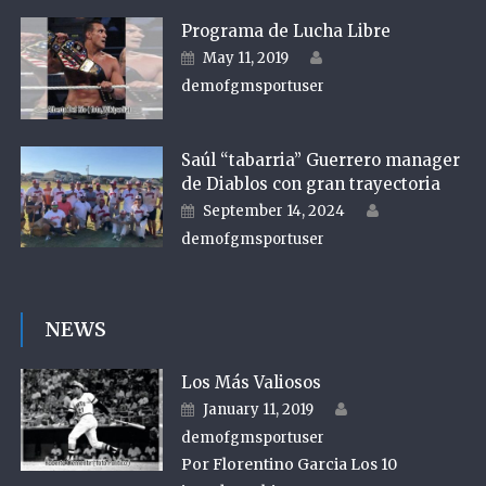
Programa de Lucha Libre
Author
Posted on
May 11, 2019
demofgmsportuser
Saúl “tabarria” Guerrero manager
de Diablos con gran trayectoria
Author
Posted on
September 14, 2024
demofgmsportuser
NEWS
Los Más Valiosos
Author
Posted on
January 11, 2019
demofgmsportuser
Por Florentino Garcia Los 10