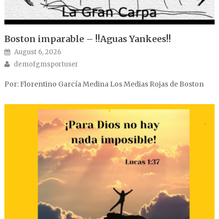
Boston imparable – !!Aguas Yankees!!
Posted on
August 6, 2026
Author
demofgmsportuser
Por: Florentino García Medina Los Medias Rojas de Boston