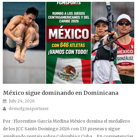
México sigue dominando en Dominicana
Posted on
July 24, 2026
Author
demofgmsportuser
Por : Florentino García Medina México domina el medallero
de los JCC Santo Domingo 2026 con 133 preseas y sigue
ampliando ventaja sobre Colombia y Cuba. En competencias