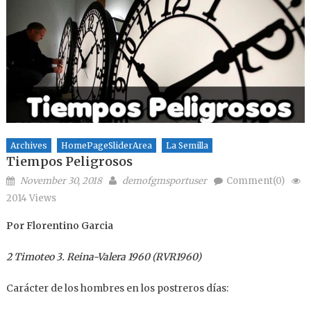
Archives
HomePageSliderArea
La Semilla
Tiempos Peligrosos
Posted on
Author
November 30, 2018
demofgmsportuser
Comment(0)
2014 Views
Por Florentino Garcia
2 Timoteo 3. Reina-Valera 1960 (RVR1960)
Carácter de los hombres en los postreros días: