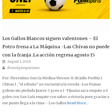
Los Gallos Blancos siguen valentones – El
Potro frena a La Máquina -Las Chivas no puede
con la franja .La acción regresa agosto 15
Posted on
August 1, 2026
Author
demofgmsportuser
Por: Florentino García Medina Viernes 31 de julio Puebla 1
Chivas 1 , “el rebaño” no encuentra la vereda -Los Pumas
golean sin piedada Juarez 5 goes a 1 -Tijuana saca empate a 0
goles con San Luís empate con sabor a victoria pues gracias a
ese punto llega a la cima – Los Gallos
Read More…