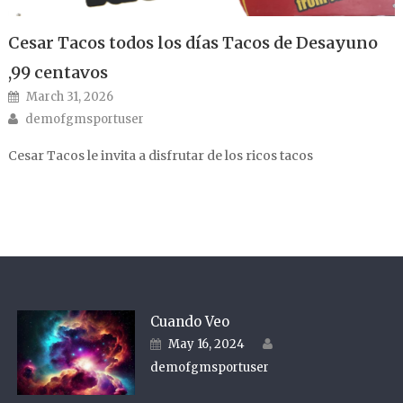
Cesar Tacos todos los días Tacos de Desayuno
,99 centavos
Posted on
March 31, 2026
Author
demofgmsportuser
Cesar Tacos le invita a disfrutar de los ricos tacos
Cuando Veo
Author
Posted on
May 16, 2024
demofgmsportuser