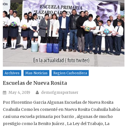
Archives
Mas Noticias
Region Carbonifera
Escuelas de Nueva Rosita
Author
Posted on
May 4, 2019
demofgmsportuser
Por Florentino Garcia Algunas Escuelas de Nueva Rosita
Coahuila Como les comenté en Nueva Rosita Coahuila había
casi una escuela primaria por barrio , algunas de mucho
prestigio como la Benito Juárez , La Ley del Trabajo, La