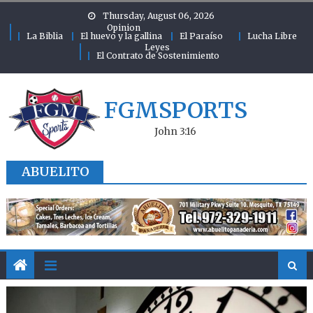
Skip to content
Thursday, August 06, 2026
Opinion
La Biblia
El huevo y la gallina
El Paraíso
Lucha Libre
Leyes
El Contrato de Sostenimiento
FGMSPORTS
John 3:16
ABUELITO