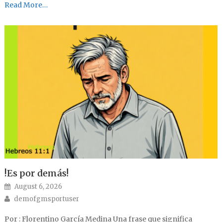
Read More…
!Es por demás!
Posted on
August 6, 2026
Author
demofgmsportuser
Por : Florentino García Medina Una frase que significa