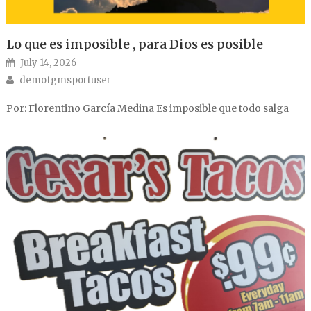
Lo que es imposible , para Dios es posible
Posted on
July 14, 2026
Author
demofgmsportuser
Por: Florentino García Medina Es imposible que todo salga