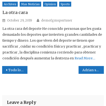
Archives
Mas Noticias
Opinion
Sports
La otra cara
Author
Posted on
October 29, 2019
demofgmsportuser
La otra cara del deporte He conocido personas que les gusta
demasiado los deportes que invierten grandes cantidades de
tiempo y dinero. Los que viven del deporte se tienen que
sacrificar , cuidar su condición física y practicar , practicar y
practicar , la disciplina comienza corriendo para obtener
condición después aumentar la destreza en
Read More…
Post navigation
Todo lo puedo
Adrian se retira
Leave a Reply