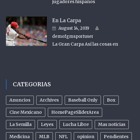
jugadores hispanos
En La Carpa
Author
Posted on
August 14, 2019
demofgmsportuser
La Gran Carpa Así las cosas en
CATEGORIAS
Anuncios
Archives
Baseball Only
Box
Cine Mexicano
HomePageSliderArea
La Semilla
Leyes
Lucha Libre
Mas noticias
Medicina
MLB
NFL
opinion
Pendientes