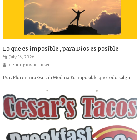
Lo que es imposible , para Dios es posible
Posted on
July 14, 2026
Author
demofgmsportuser
Por: Florentino García Medina Es imposible que todo salga