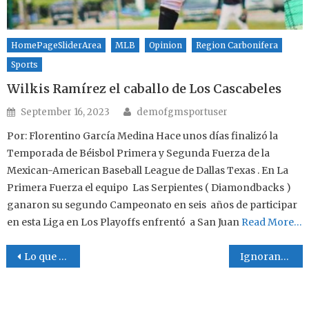
HomePageSliderArea
MLB
Opinion
Region Carbonifera
Sports
Wilkis Ramírez el caballo de Los Cascabeles
Author
Posted on
September 16, 2023
demofgmsportuser
Por: Florentino García Medina Hace unos días finalizó la
Temporada de Béisbol Primera y Segunda Fuerza de la
Mexican-American Baseball League de Dallas Texas . En La
Primera Fuerza el equipo Las Serpientes ( Diamondbacks )
ganaron su segundo Campeonato en seis años de participar
en esta Liga en Los Playoffs enfrentó a San Juan
Read More…
Post navigation
Lo que dice la gente
Ignorancia