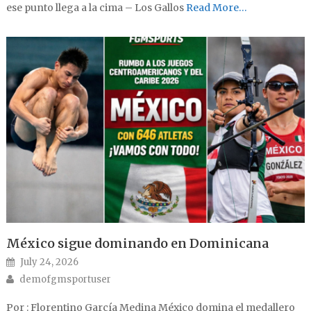
ese punto llega a la cima – Los Gallos
Read More…
México sigue dominando en Dominicana
Posted on
July 24, 2026
Author
demofgmsportuser
Por : Florentino García Medina México domina el medallero