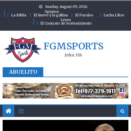
Skip to content
Sunday, August 09, 2026
Opinion
La Biblia
El huevo y la gallina
El Paraíso
Lucha Libre
Leyes
El Contrato de Sostenimiento
FGMSPORTS
John 3:16
ABUELITO