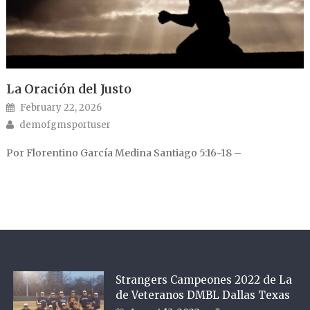
La Oración del Justo
Posted on
February 22, 2026
Author
demofgmsportuser
Por Florentino García Medina Santiago 5:16-18 –
Strangers Campeones 2022 de La
de Veteranos DMBL Dallas Texas