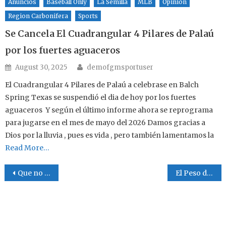
Anuncios
Baseball Only
La Semilla
MLB
Opinion
Region Carbonifera
Sports
Se Cancela El Cuadrangular 4 Pilares de Palaú
por los fuertes aguaceros
Author
Posted on
August 30, 2025
demofgmsportuser
El Cuadrangular 4 Pilares de Palaú a celebrase en Balch
Spring Texas se suspendió el dia de hoy por los fuertes
aguaceros Y según el último informe ahora se reprograma
para jugarse en el mes de mayo del 2026 Damos gracias a
Dios por la lluvia , pues es vida , pero también lamentamos la
Read More…
Post navigation
Que no te reprochen , busca a Dios
El Peso del Pecado.