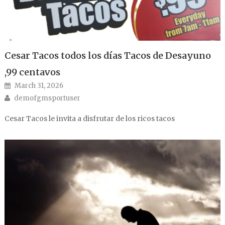
Cesar Tacos todos los días Tacos de Desayuno
,99 centavos
Posted on
March 31, 2026
Author
demofgmsportuser
Cesar Tacos le invita a disfrutar de los ricos tacos