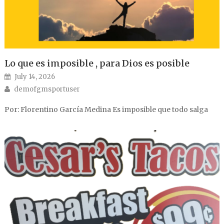
Lo que es imposible , para Dios es posible
Posted on
July 14, 2026
Author
demofgmsportuser
Por: Florentino García Medina Es imposible que todo salga