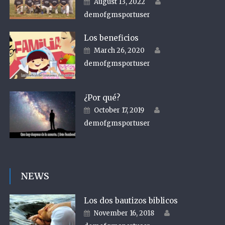
Author
Posted on
August 13, 2022
demofgmsportuser
Los beneficios
Author
Posted on
March 26, 2020
demofgmsportuser
¿Por qué?
Author
Posted on
October 17, 2019
demofgmsportuser
NEWS
Los dos bautizos biblicos
Author
Posted on
November 16, 2018