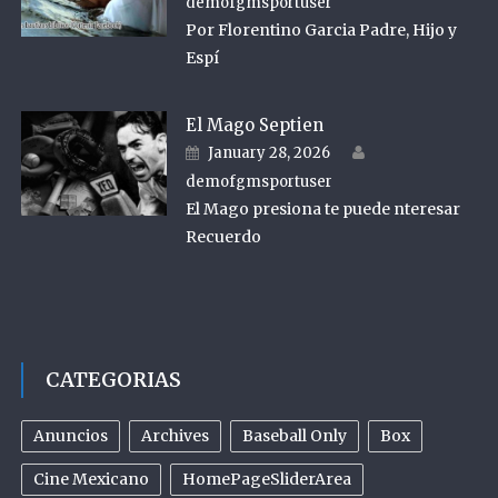
demofgmsportuser
Por Florentino Garcia Padre, Hijo y
Espí
El Mago Septien
Author
Posted on
January 28, 2026
demofgmsportuser
El Mago presiona te puede nteresar
Recuerdo
CATEGORIAS
Anuncios
Archives
Baseball Only
Box
Cine Mexicano
HomePageSliderArea