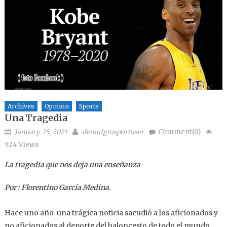
Archives
Opinion
Sports
Una Tragedia
Posted on
Author
January 25, 2021
demofgmsportuser
Comment(0)
924 Views
La tragedia que nos deja una enseñanza
Por : Florentino García Medina.
Hace uno año una trágica noticia sacudió a los aficionados y
no aficionados al deporte del baloncesto de todo el mundo .