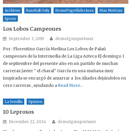
Archives
Baseball Only
HomePageSliderArea
Mas Noticias
Sports
Los Lobos Campeones
Author
Posted on
September 3, 2019
demofgmsportuser
Por : Florentino García Medina Los Lobos de Palaú
campeones de la Intermedia de La Liga Azteca El domingo 1
de septiembre del presente año en un partido de muchas
carreras Javier ” el charal” García en una mañana muy
inspirada se encargó de amarrar a los Aliados dejándolos en
cero carreras , ayudando a
Read More…
La Semilla
Opinion
10 Leprosos
Author
Posted on
December 22, 2024
demofgmsportuser