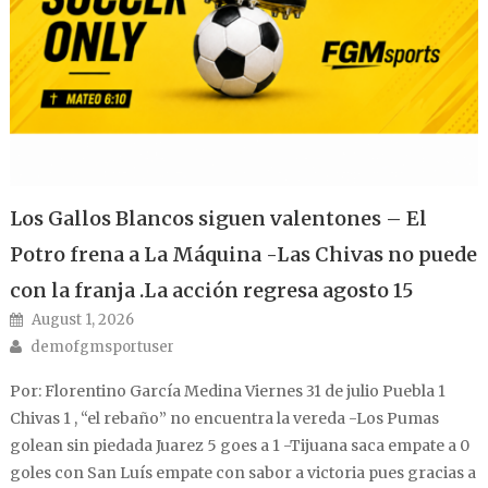
Los Gallos Blancos siguen valentones – El
Potro frena a La Máquina -Las Chivas no puede
con la franja .La acción regresa agosto 15
Posted on
August 1, 2026
Author
demofgmsportuser
Por: Florentino García Medina Viernes 31 de julio Puebla 1
Chivas 1 , “el rebaño” no encuentra la vereda -Los Pumas
golean sin piedada Juarez 5 goes a 1 -Tijuana saca empate a 0
goles con San Luís empate con sabor a victoria pues gracias a