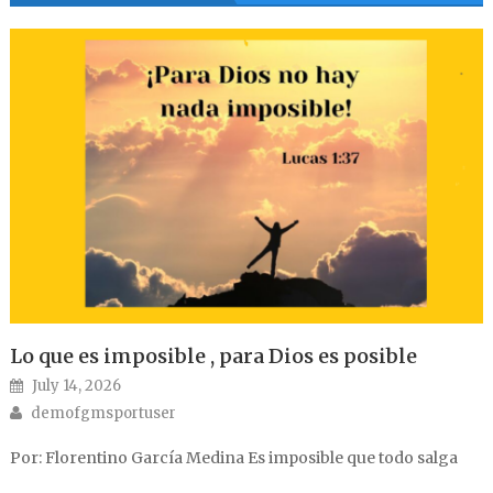
Lo que es imposible , para Dios es posible
Posted on
July 14, 2026
Author
demofgmsportuser
Por: Florentino García Medina Es imposible que todo salga