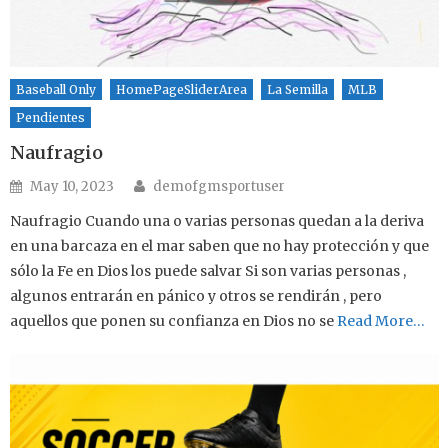
Baseball Only
HomePageSliderArea
La Semilla
MLB
Pendientes
Naufragio
Author
Posted on
May 10, 2023
demofgmsportuser
Naufragio Cuando una o varias personas quedan a la deriva
en una barcaza en el mar saben que no hay protección y que
sólo la Fe en Dios los puede salvar Si son varias personas ,
algunos entrarán en pánico y otros se rendirán , pero
aquellos que ponen su confianza en Dios no se
Read More…