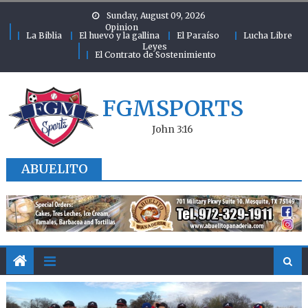
Skip to content
Sunday, August 09, 2026
Opinion
La Biblia
El huevo y la gallina
El Paraíso
Lucha Libre
Leyes
El Contrato de Sostenimiento
FGMSPORTS
John 3:16
ABUELITO