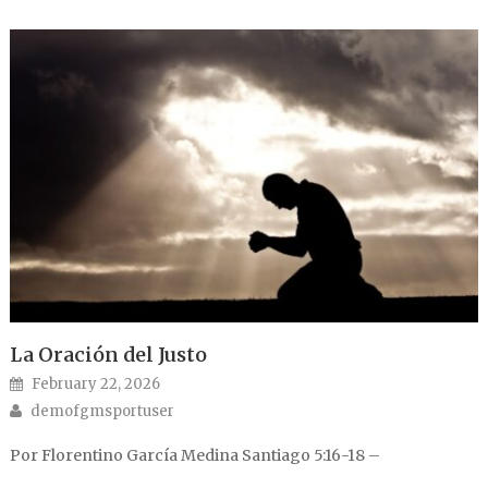
La Oración del Justo
Posted on
February 22, 2026
Author
demofgmsportuser
Por Florentino García Medina Santiago 5:16-18 –