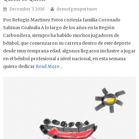
Author
Posted on
December 7, 2018
demofgmsportuser
Por Refugio Martinez Fotos cortesía familia Coronado
Sabinas Coahuila A lo largo de los años en la Región
Carbonífera, siempre ha habido muchos jugadores de
béisbol, que comenzaron su carrera dentro de este deporte
desde muy temprana edad, algunos llegaron inclusive a jugar
en el béisbol profesional a nivel nacional, en esta semana
quiero dedicar
Read More…