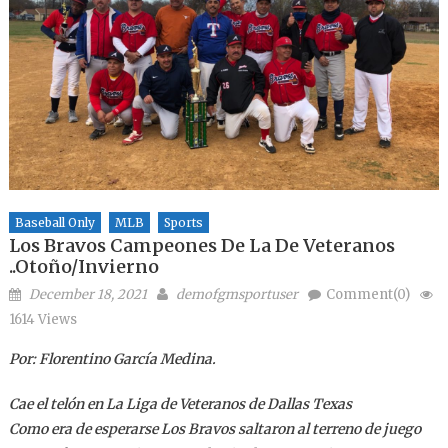
Baseball Only
MLB
Sports
Los Bravos Campeones De La De Veteranos
..Otoño/Invierno
Posted on
Author
December 18, 2021
demofgmsportuser
Comment(0)
1614 Views
Por: Florentino García Medina.
Cae el telón en La Liga de Veteranos de Dallas Texas
Como era de esperarse Los Bravos saltaron al terreno de juego