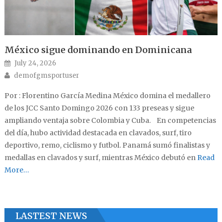
México sigue dominando en Dominicana
Posted on
July 24, 2026
Author
demofgmsportuser
Por : Florentino García Medina México domina el medallero
de los JCC Santo Domingo 2026 con 133 preseas y sigue
ampliando ventaja sobre Colombia y Cuba. En competencias
del día, hubo actividad destacada en clavados, surf, tiro
deportivo, remo, ciclismo y futbol. Panamá sumó finalistas y
medallas en clavados y surf, mientras México debutó en
Read
More…
LASTEST NEWS