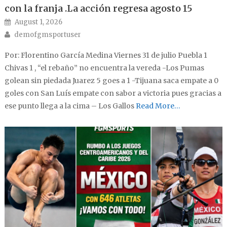
con la franja .La acción regresa agosto 15
Posted on
August 1, 2026
Author
demofgmsportuser
Por: Florentino García Medina Viernes 31 de julio Puebla 1
Chivas 1 , “el rebaño” no encuentra la vereda -Los Pumas
golean sin piedada Juarez 5 goes a 1 -Tijuana saca empate a 0
goles con San Luís empate con sabor a victoria pues gracias a
ese punto llega a la cima – Los Gallos
Read More…