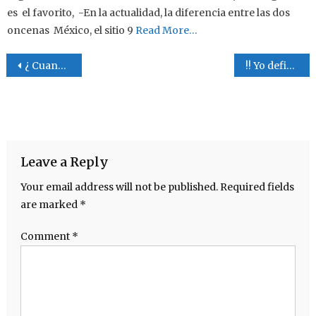
es el favorito, -En la actualidad, la diferencia entre las dos
oncenas México, el sitio 9
Read More…
Post navigation
¿ Cuando , y donde nació El Mesias ?
!! Yo defiendo a mi hijo !!
Leave a Reply
Your email address will not be published.
Required fields
are marked
*
Comment
*