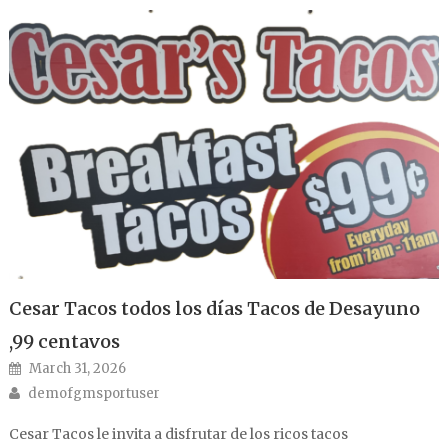
Cesar Tacos todos los días Tacos de Desayuno
,99 centavos
Posted on
March 31, 2026
Author
demofgmsportuser
Cesar Tacos le invita a disfrutar de los ricos tacos