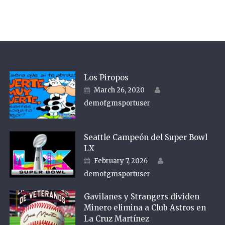
Los Piropos
Author
Posted on
March 26, 2020
demofgmsportuser
Seattle Campeón del Super Bowl
LX
Author
Posted on
February 7, 2026
demofgmsportuser
Gavilanes y Strangers dividen
Minero elimina a Club Astros en
La Cruz Martínez