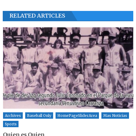
RELATED ARTICLES
Archives
Baseball Only
HomePageSliderArea
Mas Noticias
Sports
Quien es Quien