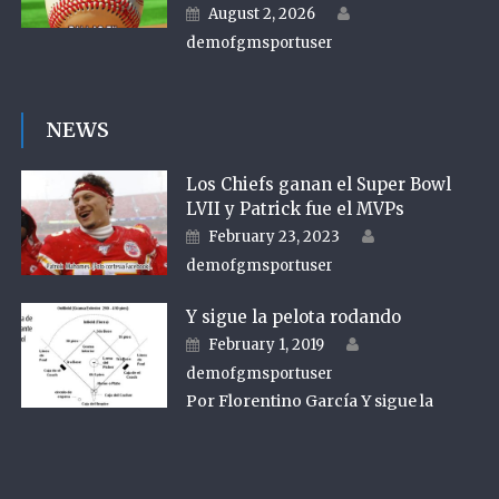
Author
Posted on
August 2, 2026
demofgmsportuser
NEWS
Los Chiefs ganan el Super Bowl
LVII y Patrick fue el MVPs
Author
Posted on
February 23, 2023
demofgmsportuser
Y sigue la pelota rodando
Author
Posted on
February 1, 2019
demofgmsportuser
Por Florentino García Y sigue la