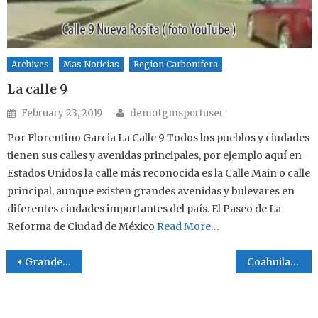
Archives
Mas Noticias
Region Carbonifera
La calle 9
Author
Posted on
February 23, 2019
demofgmsportuser
Por Florentino Garcia La Calle 9 Todos los pueblos y ciudades
tienen sus calles y avenidas principales, por ejemplo aquí en
Estados Unidos la calle más reconocida es la Calle Main o calle
principal, aunque existen grandes avenidas y bulevares en
diferentes ciudades importantes del país. El Paseo de La
Reforma de Ciudad de México
Read More…
Post navigation
Grande es Dios
Coahuila cuna del Béisbol