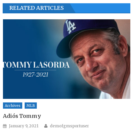
RELATED ARTICLES
Archives
MLB
Adiós Tommy
Author
Posted on
January 9, 2021
demofgmsportuser