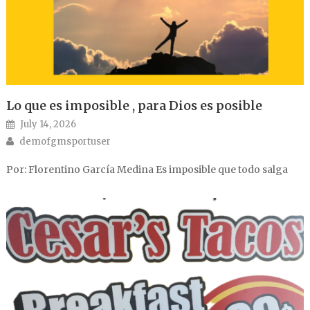
Lo que es imposible , para Dios es posible
Posted on
July 14, 2026
Author
demofgmsportuser
Por: Florentino García Medina Es imposible que todo salga