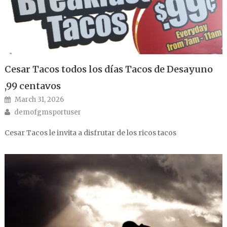
Cesar Tacos todos los días Tacos de Desayuno
,99 centavos
Posted on
March 31, 2026
Author
demofgmsportuser
Cesar Tacos le invita a disfrutar de los ricos tacos