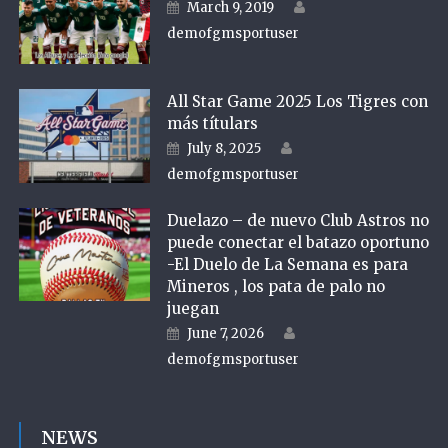
Author
Posted on
March 9, 2019
demofgmsportuser
All Star Game 2025 Los Tigres con
más títulars
Author
Posted on
July 8, 2025
demofgmsportuser
Duelazo – de nuevo Club Astros no
puede conectar el batazo oportuno
-El Duelo de La Semana es para
Mineros , los pata de palo no
juegan
Author
Posted on
June 7, 2026
demofgmsportuser
NEWS