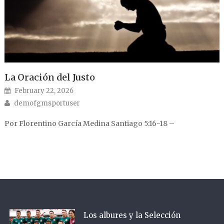
La Oración del Justo
Posted on
February 22, 2026
Author
demofgmsportuser
Por Florentino García Medina Santiago 5:16-18 –
Los albures y la Selección