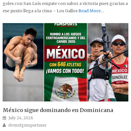
goles con San Luís empate con sabor a victoria pues gracias a
ese punto llega a la cima – Los Gallos
Read More…
México sigue dominando en Dominicana
Posted on
July 24, 2026
Author
demofgmsportuser