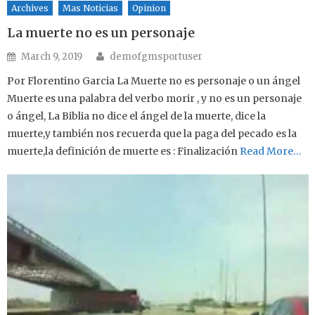
Archives
Mas Noticias
Opinion
La muerte no es un personaje
Author
Posted on
March 9, 2019
demofgmsportuser
Por Florentino Garcia La Muerte no es personaje o un ángel
Muerte es una palabra del verbo morir , y no es un personaje
o ángel, La Biblia no dice el ángel de la muerte, dice la
muerte,y también nos recuerda que la paga del pecado es la
muerte,la definición de muerte es : Finalización
Read More…