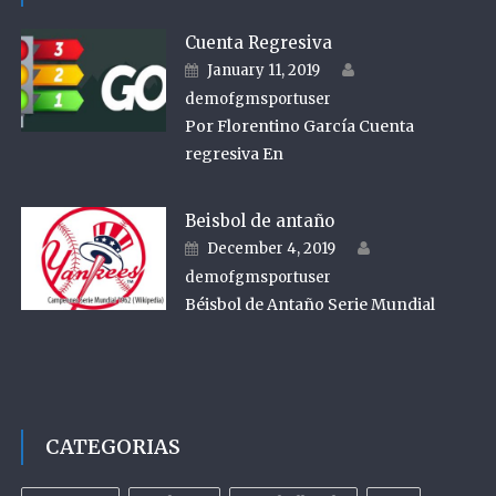
Cuenta Regresiva
Author
Posted on
January 11, 2019
demofgmsportuser
Por Florentino García Cuenta
regresiva En
Beisbol de antaño
Author
Posted on
December 4, 2019
demofgmsportuser
Béisbol de Antaño Serie Mundial
CATEGORIAS