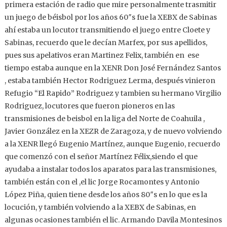
primera estación de radio que mire personalmente trasmitir
un juego de béisbol por los años 60″s fue la XEBX de Sabinas
ahí estaba un locutor transmitiendo el juego entre Cloete y
Sabinas, recuerdo que le decían Marfex, por sus apellidos,
pues sus apelativos eran Martinez Felix, también en ese
tiempo estaba aunque en la XENR Don José Fernández Santos
, estaba también Hector Rodriguez Lerma, después vinieron
Refugio “El Rapido” Rodriguez y tambien su hermano Virgilio
Rodriguez, locutores que fueron pioneros en las
transmisiones de beisbol en la liga del Norte de Coahuila ,
Javier González en la XEZR de Zaragoza, y de nuevo volviendo
a la XENR llegó Eugenio Martínez, aunque Eugenio, recuerdo
que comenzó con el señor Martínez Félix,siendo el que
ayudaba a instalar todos los aparatos para las transmisiones,
también están con el ,el lic Jorge Rocamontes y Antonio
López Piña, quien tiene desde los años 80″s en lo que es la
locución, y también volviendo a la XEBX de Sabinas, en
algunas ocasiones también el lic. Armando Davila Montesinos