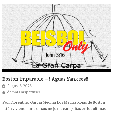
Boston imparable – !!Aguas Yankees!!
Posted on
August 6, 2026
Author
demofgmsportuser
Por: Florentino García Medina Los Medias Rojas de Boston
están viviendo una de sus mejores campañas en los últimas