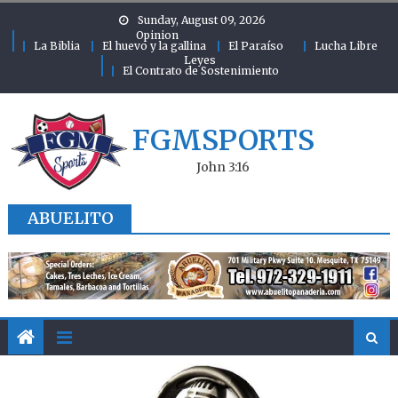
Skip to content
Sunday, August 09, 2026
Opinion
La Biblia
El huevo y la gallina
El Paraíso
Lucha Libre
Leyes
El Contrato de Sostenimiento
FGMSPORTS
John 3:16
ABUELITO