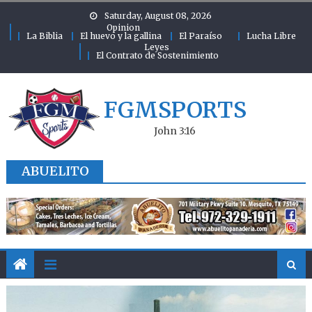
Skip to content
Saturday, August 08, 2026
Opinion
La Biblia
El huevo y la gallina
El Paraíso
Lucha Libre
Leyes
El Contrato de Sostenimiento
FGMSPORTS
John 3:16
ABUELITO