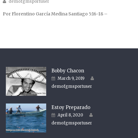
Author
demofgmsportuser
Por Florentino García Medina Santiago 5:16-18 –
Bobby Chacon
Author
Posted on
March 9, 2019
demofgmsportuser
Estoy Preparado
Author
Posted on
April 8, 2020
demofgmsportuser