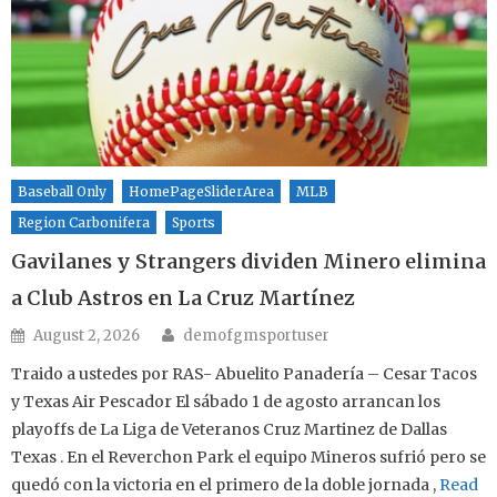
Baseball Only
HomePageSliderArea
MLB
Region Carbonifera
Sports
Gavilanes y Strangers dividen Minero elimina
a Club Astros en La Cruz Martínez
Author
Posted on
August 2, 2026
demofgmsportuser
Traido a ustedes por RAS- Abuelito Panadería – Cesar Tacos
y Texas Air Pescador El sábado 1 de agosto arrancan los
playoffs de La Liga de Veteranos Cruz Martinez de Dallas
Texas . En el Reverchon Park el equipo Mineros sufrió pero se
quedó con la victoria en el primero de la doble jornada ,
Read