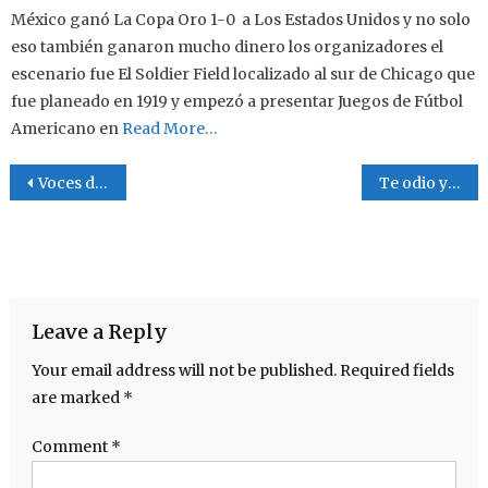
México ganó La Copa Oro 1-0 a Los Estados Unidos y no solo
eso también ganaron mucho dinero los organizadores el
escenario fue El Soldier Field localizado al sur de Chicago que
fue planeado en 1919 y empezó a presentar Juegos de Fútbol
Americano en
Read More…
Post navigation
Voces de Coahuila
Te odio y te quiero
Leave a Reply
Your email address will not be published.
Required fields
are marked
*
Comment
*