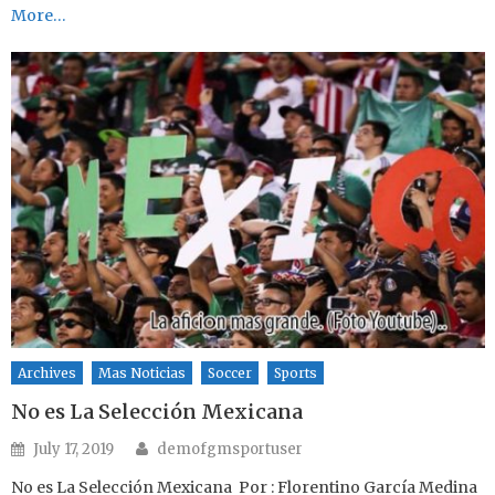
More…
Archives
Mas Noticias
Soccer
Sports
No es La Selección Mexicana
Author
Posted on
July 17, 2019
demofgmsportuser
No es La Selección Mexicana Por : Florentino García Medina