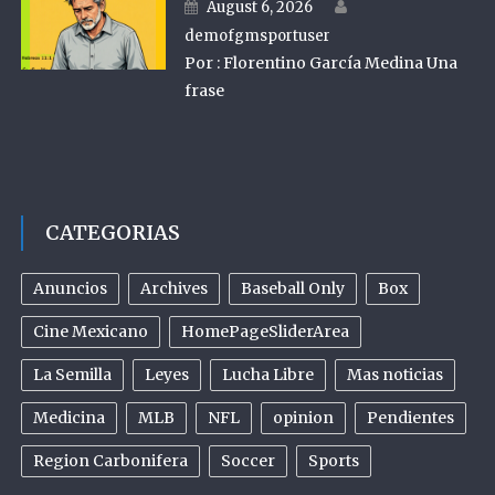
Author
Posted on
August 6, 2026
demofgmsportuser
Por : Florentino García Medina Una
frase
CATEGORIAS
Anuncios
Archives
Baseball Only
Box
Cine Mexicano
HomePageSliderArea
La Semilla
Leyes
Lucha Libre
Mas noticias
Medicina
MLB
NFL
opinion
Pendientes
Region Carbonifera
Soccer
Sports