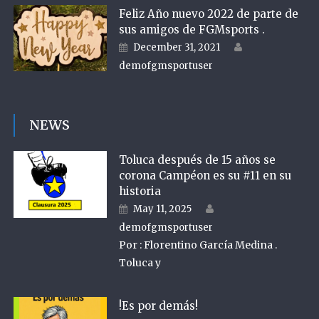
Feliz Año nuevo 2022 de parte de
sus amigos de FGMsports .
Author
Posted on
December 31, 2021
demofgmsportuser
NEWS
Toluca después de 15 años se
corona Campéon es su #11 en su
historia
Author
Posted on
May 11, 2025
demofgmsportuser
Por : Florentino García Medina .
Toluca y
!Es por demás!