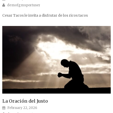
Author
demofgmsportuser
Cesar Tacos le invita a disfrutar de los ricos tacos
La Oración del Justo
Posted on
February 22, 2026