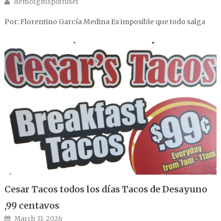
Author
demofgmsportuser
Por: Florentino García Medina Es imposible que todo salga
Cesar Tacos todos los días Tacos de Desayuno
,99 centavos
Posted on
March 31, 2026