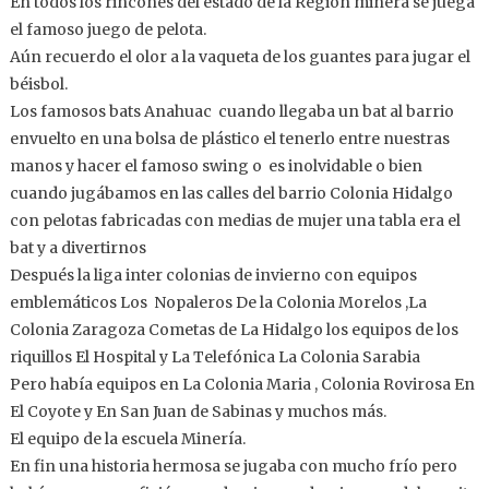
En todos los rincones del estado de la Región minera se juega
el famoso juego de pelota.
Aún recuerdo el olor a la vaqueta de los guantes para jugar el
béisbol.
Los famosos bats Anahuac cuando llegaba un bat al barrio
envuelto en una bolsa de plástico el tenerlo entre nuestras
manos y hacer el famoso swing o es inolvidable o bien
cuando jugábamos en las calles del barrio Colonia Hidalgo
con pelotas fabricadas con medias de mujer una tabla era el
bat y a divertirnos
Después la liga inter colonias de invierno con equipos
emblemáticos Los Nopaleros De la Colonia Morelos ,La
Colonia Zaragoza Cometas de La Hidalgo los equipos de los
riquillos El Hospital y La Telefónica La Colonia Sarabia
Pero había equipos en La Colonia Maria , Colonia Rovirosa En
El Coyote y En San Juan de Sabinas y muchos más.
El equipo de la escuela Minería.
En fin una historia hermosa se jugaba con mucho frío pero