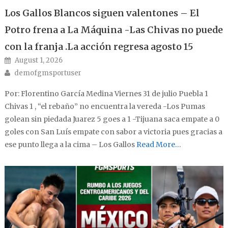
Los Gallos Blancos siguen valentones – El
Potro frena a La Máquina -Las Chivas no puede
con la franja .La acción regresa agosto 15
Posted on
August 1, 2026
Author
demofgmsportuser
Por: Florentino García Medina Viernes 31 de julio Puebla 1
Chivas 1 , “el rebaño” no encuentra la vereda -Los Pumas
golean sin piedada Juarez 5 goes a 1 -Tijuana saca empate a 0
goles con San Luís empate con sabor a victoria pues gracias a
ese punto llega a la cima – Los Gallos
Read More…