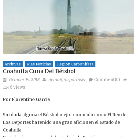
Archives
Mas Noticias
Region Carbonifera
Coahuila Cuna Del Béisbol
Posted on
Author
October 19, 2018
demofgmsportuser
Comment(0)
1246 Views
Por Florentino Garcia
Sin duda alguna el Béisbol mejor conocido como El Rey de
Los Deportes ha tenido una gran aficionen el Estado de
Coahuila.