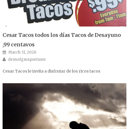
Cesar Tacos todos los días Tacos de Desayuno
,99 centavos
Posted on
March 31, 2026
Author
demofgmsportuser
Cesar Tacos le invita a disfrutar de los ricos tacos