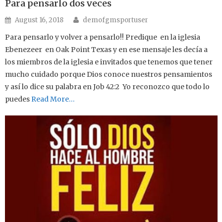
Para pensarlo dos veces
Author
Posted on
August 16, 2018
demofgmsportuser
Para pensarlo y volver a pensarlo!! Predique en la iglesia
Ebenezeer en Oak Point Texas y en ese mensaje les decía a
los miembros de la iglesia e invitados que tenemos que tener
mucho cuidado porque Dios conoce nuestros pensamientos
y así lo dice su palabra en Job 42:2 Yo reconozco que todo lo
puedes
Read More…