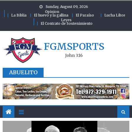
Skip to content
Sunday, August 09, 2026
Opinion
La Biblia
El huevo y la gallina
El Paraíso
Lucha Libre
Leyes
El Contrato de Sostenimiento
FGMSPORTS
John 3:16
ABUELITO