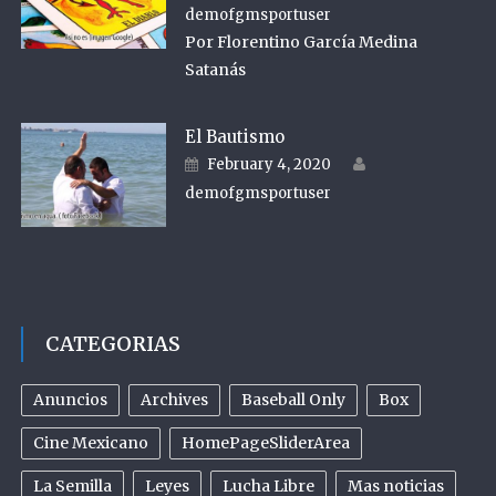
demofgmsportuser
Por Florentino García Medina
Satanás
El Bautismo
Author
Posted on
February 4, 2020
demofgmsportuser
CATEGORIAS
Anuncios
Archives
Baseball Only
Box
Cine Mexicano
HomePageSliderArea
La Semilla
Leyes
Lucha Libre
Mas noticias