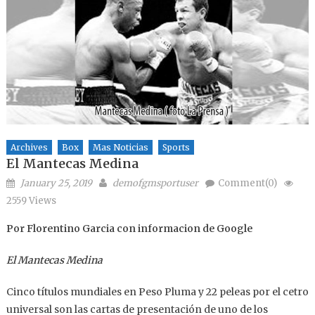
Archives
Box
Mas Noticias
Sports
El Mantecas Medina
Posted on
Author
January 25, 2019
demofgmsportuser
Comment(0)
2559 Views
Por Florentino Garcia con informacion de Google
El Mantecas Medina
Cinco títulos mundiales en Peso Pluma y 22 peleas por el cetro
universal son las cartas de presentación de uno de los