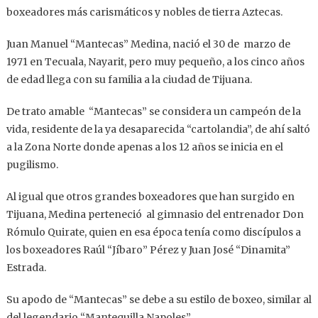
boxeadores más carismáticos y nobles de tierra Aztecas.
Juan Manuel “Mantecas” Medina, nació el 30 de marzo de
1971 en Tecuala, Nayarit, pero muy pequeño, a los cinco años
de edad llega con su familia a la ciudad de Tijuana.
De trato amable “Mantecas” se considera un campeón de la
vida, residente de la ya desaparecida “cartolandia”, de ahí saltó
a la Zona Norte donde apenas a los 12 años se inicia en el
pugilismo.
Al igual que otros grandes boxeadores que han surgido en
Tijuana, Medina perteneció al gimnasio del entrenador Don
Rómulo Quirate, quien en esa época tenía como discípulos a
los boxeadores Raúl “Jíbaro” Pérez y Juan José “Dinamita”
Estrada.
Su apodo de “Mantecas” se debe a su estilo de boxeo, similar al
del legendario “Mantequilla Napoles”.