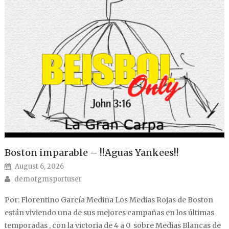
Boston imparable – !!Aguas Yankees!!
Posted on
August 6, 2026
Author
demofgmsportuser
Por: Florentino García Medina Los Medias Rojas de Boston
están viviendo una de sus mejores campañas en los últimas
temporadas , con la victoria de 4 a 0 sobre Medias Blancas de