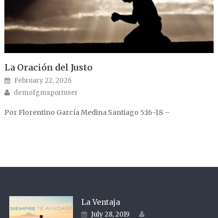
La Oración del Justo
Posted on
February 22, 2026
Author
demofgmsportuser
Por Florentino García Medina Santiago 5:16-18 –
La Ventaja
Author
Posted on
July 28, 2019