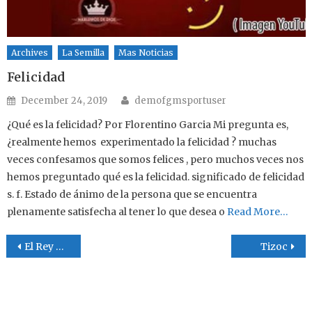
Archives
La Semilla
Mas Noticias
Felicidad
Author
Posted on
December 24, 2019
demofgmsportuser
¿Qué es la felicidad? Por Florentino Garcia Mi pregunta es,
¿realmente hemos experimentado la felicidad ? muchas
veces confesamos que somos felices , pero muchos veces nos
hemos preguntado qué es la felicidad. significado de felicidad
s. f. Estado de ánimo de la persona que se encuentra
plenamente satisfecha al tener lo que desea o
Read More…
Post navigation
El Rey de Los Deportes
Tizoc