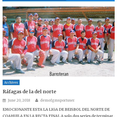
Archives
Ráfagas de la del norte
Author
Posted on
June 20, 2018
demofgmsportuser
EMOCIONANTE ESTA LA LIGA DE BEISBOL DEL NORTE DE
COAHUILA EN LA RECTA FINAL A solo dos series de terminar