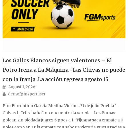
Los Gallos Blancos siguen valentones – El
Potro frena a La Máquina -Las Chivas no puede
con la franja .La acción regresa agosto 15
Posted on
August 1, 2026
Author
demofgmsportuser
Por: Florentino García Medina Viernes 31 de julio Puebla 1
Chivas 1 , “el rebaño” no encuentra la vereda -Los Pumas
golean sin piedada Juarez 5 goes a 1 -Tijuana saca empate a 0
goles con San Luís empate con sabor a victoria pues gracias a