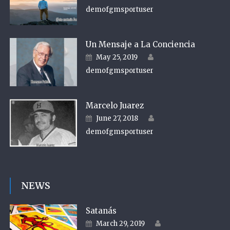
demofgmsportuser
Un Mensaje a La Conciencia
Author
Posted on
May 25, 2019
demofgmsportuser
Marcelo Juarez
Author
Posted on
June 27, 2018
demofgmsportuser
NEWS
Satanás
Author
Posted on
March 29, 2019