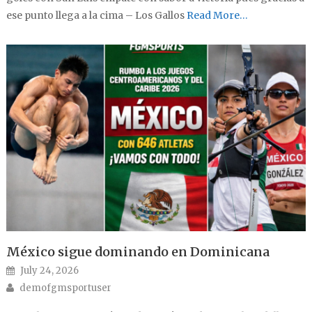
ese punto llega a la cima – Los Gallos
Read More…
México sigue dominando en Dominicana
Posted on
July 24, 2026
Author
demofgmsportuser