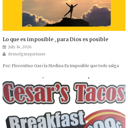
Lo que es imposible , para Dios es posible
Posted on
July 14, 2026
Author
demofgmsportuser
Por: Florentino García Medina Es imposible que todo salga