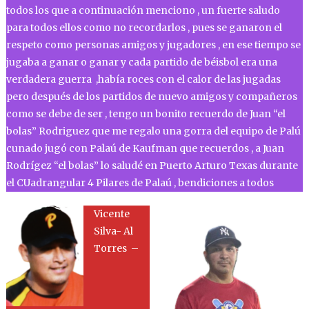
todos los que a continuación menciono , un fuerte saludo
para todos ellos como no recordarlos , pues se ganaron el
respeto como personas amigos y jugadores , en ese tiempo se
jugaba a ganar o ganar y cada partido de béisbol era una
verdadera guerra ,había roces con el calor de las jugadas
pero después de los partidos de nuevo amigos y compañeros
como se debe de ser , tengo un bonito recuerdo de Juan “el
bolas” Rodriguez que me regalo una gorra del equipo de Palú
cunado jugó con Palaú de Kaufman que recuerdos , a Juan
Rodrígez “el bolas” lo saludé en Puerto Arturo Texas durante
el CUadrangular 4 Pilares de Palaú , bendiciones a todos
Vicente
Silva- Al
Torres –