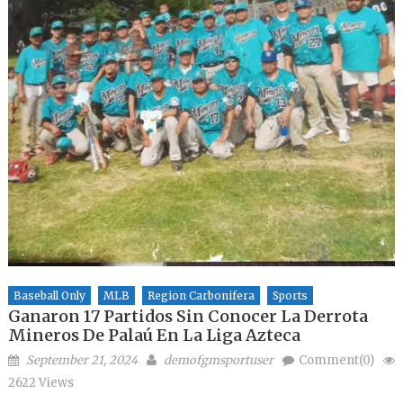
Baseball Only
MLB
Region Carbonifera
Sports
Ganaron 17 Partidos Sin Conocer La Derrota
Mineros De Palaú En La Liga Azteca
Posted on
Author
September 21, 2024
demofgmsportuser
Comment(0)
2622 Views