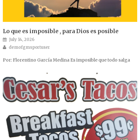
Lo que es imposible , para Dios es posible
Posted on
July 14, 2026
Author
demofgmsportuser
Por: Florentino García Medina Es imposible que todo salga