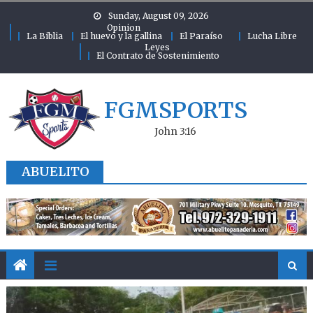
Skip to content
Sunday, August 09, 2026
Opinion
La Biblia
El huevo y la gallina
El Paraíso
Lucha Libre
Leyes
El Contrato de Sostenimiento
FGMSPORTS
John 3:16
ABUELITO