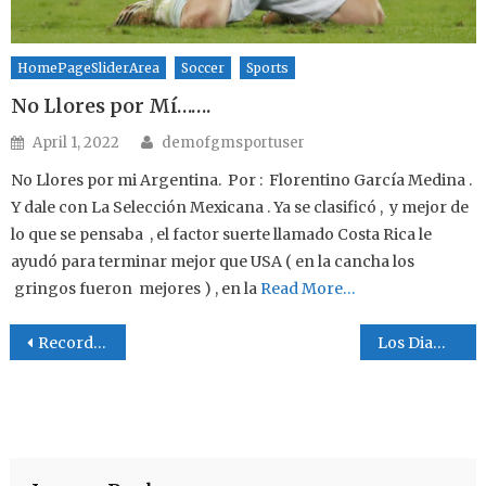
HomePageSliderArea
Soccer
Sports
No Llores por Mí…….
Author
Posted on
April 1, 2022
demofgmsportuser
No Llores por mi Argentina. Por : Florentino García Medina .
Y dale con La Selección Mexicana . Ya se clasificó , y mejor de
lo que se pensaba , el factor suerte llamado Costa Rica le
ayudó para terminar mejor que USA ( en la cancha los
gringos fueron mejores ) , en la
Read More…
Post navigation
Recordando a Raúl de Santiago y su equipo San Juan (20218)
Los Diamondbacks listos ya tienen rival en La Final de La DMABL