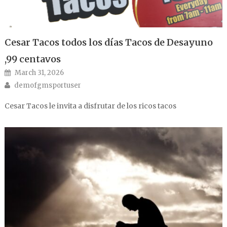
Cesar Tacos todos los días Tacos de Desayuno
,99 centavos
Posted on
March 31, 2026
Author
demofgmsportuser
Cesar Tacos le invita a disfrutar de los ricos tacos