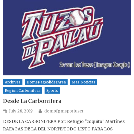
Archives
HomePageSliderArea
Mas Noticias
Region Carbonifera
Sports
Desde La Carbonifera
Author
Posted on
July 28, 2019
demofgmsportuser
DESDE LA CARBONIFERA Por: Refugio “coquito” Martínez
RAFAGAS DE LA DEL NORTE TODO LISTO PARA LOS