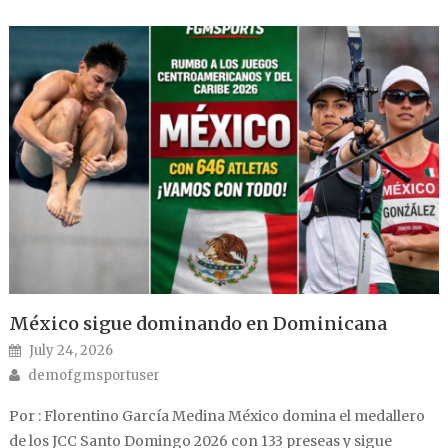
México sigue dominando en Dominicana
Posted on
July 24, 2026
Author
demofgmsportuser
Por : Florentino García Medina México domina el medallero
de los JCC Santo Domingo 2026 con 133 preseas y sigue