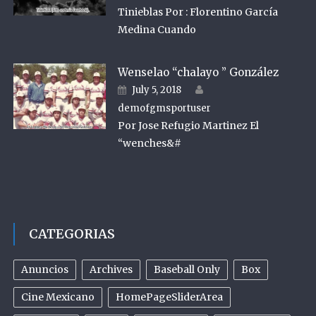
Tinieblas Por : Florentino García
Medina Cuando
Wenselao “chalayo ” González
Author
Posted on
July 5, 2018
demofgmsportuser
Por Jose Refugio Martinez El
“wenches&#
CATEGORIAS
Anuncios
Archives
Baseball Only
Box
Cine Mexicano
HomePageSliderArea