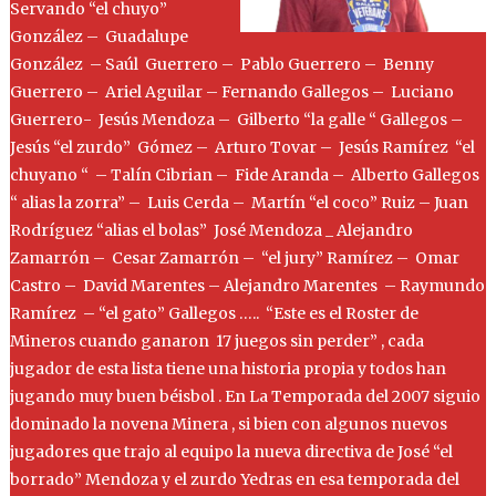
Servando “el chuyo”
González – Guadalupe
González – Saúl Guerrero – Pablo Guerrero – Benny
Guerrero – Ariel Aguilar – Fernando Gallegos – Luciano
Guerrero- Jesús Mendoza – Gilberto “la galle “ Gallegos –
Jesús “el zurdo” Gómez – Arturo Tovar – Jesús Ramírez “el
chuyano “ – Talín Cibrian – Fide Aranda – Alberto Gallegos
“ alias la zorra” – Luis Cerda – Martín “el coco” Ruiz – Juan
Rodríguez “alias el bolas” José Mendoza _ Alejandro
Zamarrón – Cesar Zamarrón – “el jury” Ramírez – Omar
Castro – David Marentes – Alejandro Marentes – Raymundo
Ramírez – “el gato” Gallegos ….. “Este es el Roster de
Mineros cuando ganaron 17 juegos sin perder” , cada
jugador de esta lista tiene una historia propia y todos han
jugando muy buen béisbol . En La Temporada del 2007 siguio
dominado la novena Minera , si bien con algunos nuevos
jugadores que trajo al equipo la nueva directiva de José “el
borrado” Mendoza y el zurdo Yedras en esa temporada del