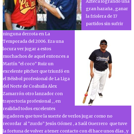
Azteca logrando una
gran hazaña , ganar
la friolera de 17
partidos sin sufrir
ninguna derrota en La
Temporada del 2006. Era una
locura ver jugar a estos
muchachos de aquel entonces a
Martín “el coco” Ruiz un
excelente pitcher que triunfó en
el Béisbol profesional de La Liga
del Norte de Coahuila Alex
Zamarrón otro lanzador con
trayectoria profesional , , en
realidad todos excelentes
jugadores que tuve la suerte de verlos jugar como no
recordar al “zurdo” Jesús Gómez , a Saúl Guerrero que tuve
la fortuna de volver a tener contacto con él hace unos días , y