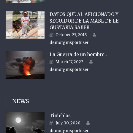
DATOS QUE AL AFICIONADO Y
SEGUIDOR DE LA MABL DE LE
GUSTARIA SABER
Author
Posted on
October 25, 2018
demofgmsportuser
La Guerra de un hombre .
Author
Posted on
March 17, 2022
demofgmsportuser
NEWS
Tinieblas
Author
Posted on
July 30, 2020
demofgmsportuser