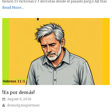
tienen 13 victorias y 3 derrotas desde el pasado juego All Star
Read More…
!Es por demás!
Posted on
August 6, 2026
Author
demofgmsportuser