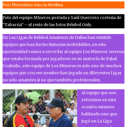
Por; Florentino García Medina
Foto del equipo MIneros portada y Saúl Guerrero cortesia de
“Tabarria” – el resto de las fotos Béisbol Only .
En Las Ligas de Béisbol Amateurs de Dallas han existido
equipos que han hecho historias inolvidables ,en esta
oportunidad vamos a recordar al equipo Los Mineros novena
que estaba formada por jugadores en su mayoría de Palaú
Coahuila , este equipo de Los Mineros es solo uno de muchos
equipos que con ese nombre han jugado en diferentes Ligas
no solo amatutes si no que también profesionales.
Al equipo que nos
referimos en esta
ocasión estamos
hablando uno que
jugó en La Liga