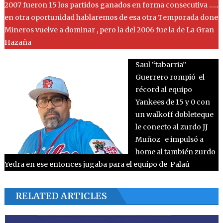
2007 fueron 15 los partidos ganados en forma consecutiva …..
en otra oportunidad hablaremos de esa otra Temporada done
Mineros vuelve a dominar , pero la del 2006 fue la de La Gran
Hazaña
Saul “tabarria”
Guerrero rompió el
récord al equipo
Yankees de 15 y 0 con
un walkoff dobleteque
le conecto al zurdo JJ
Muñoz e impulsó a
home al también zurdo
Yedra en ese entonces jugaba para el equipo de Palaú
RELATED ARTICLES