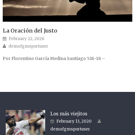
La Oración del Justo
Posted on
February 22, 2026
Author
demofgmsportuser
Por Florentino García Medina Santiago 5:16-18 –
Los más viejitos
Author
Posted on
February 13, 2020
demofgmsportuser