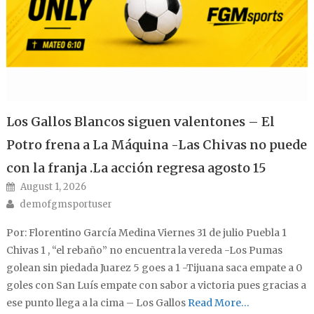
Los Gallos Blancos siguen valentones – El
Potro frena a La Máquina -Las Chivas no puede
con la franja .La acción regresa agosto 15
Posted on
August 1, 2026
Author
demofgmsportuser
Por: Florentino García Medina Viernes 31 de julio Puebla 1
Chivas 1 , “el rebaño” no encuentra la vereda -Los Pumas
golean sin piedada Juarez 5 goes a 1 -Tijuana saca empate a 0
goles con San Luís empate con sabor a victoria pues gracias a
ese punto llega a la cima – Los Gallos
Read More…