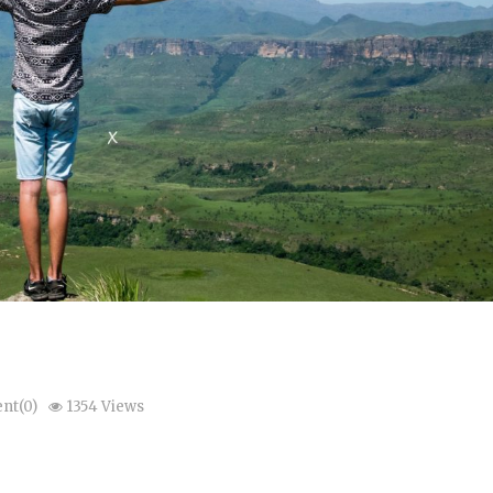
nt(0)
1354 Views