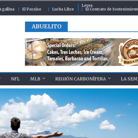
Leyes
a gallina
El Paraíso
Lucha Libre
El Contrato de Sostenimient
ABUELITO
NFL
MLB
REGIÓN CARBONÍFERA
LA SEM