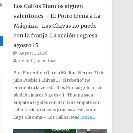
a
Los Gallos Blancos siguen
valentones – El Potro frena a La
Máquina -Las Chivas no puede
con la franja .La acción regresa
agosto 15
Posted on
August 1, 2026
Author
demofgmsportuser
Por: Florentino García Medina Viernes 31 de
julio Puebla 1 Chivas 1 , “el rebaño” no
encuentra la vereda -Los Pumas golean sin
piedada Juarez 5 goes a 1 -Tijuana saca
empate a 0 goles con San Luís empate con
sabor a victoria pues gracias a ese punto
llega a la cima – Los Gallos
Read More…