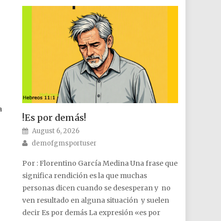
a
!Es por demás!
Posted on
August 6, 2026
Author
demofgmsportuser
Por : Florentino García Medina Una frase que
significa rendición es la que muchas
personas dicen cuando se desesperan y no
ven resultado en alguna situación y suelen
decir Es por demás La expresión «es por