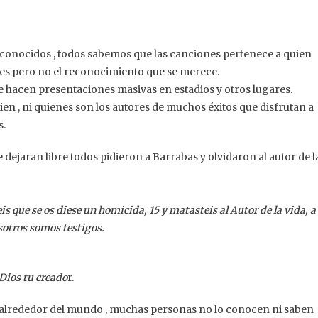
n conocidos , todos sabemos que las canciones pertenece a quien
ones pero no el reconocimiento que se merece.
ue hacen presentaciones masivas en estadios y otros lugares.
n , ni quienes son los autores de muchos éxitos que disfrutan a
s.
dejaran libre todos pidieron a Barrabas y olvidaron al autor de l
eis que se os diese un homicida, 15 y matasteis al Autor de la vida, a
sotros somos testigos.
 Dios tu creado
r.
as alrededor del mundo , muchas personas no lo conocen ni saben