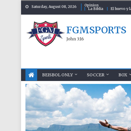
Skip to content
Opinion
Saturday, August 08, 2026
La Biblia
El huevo y l
FGMSPORTS
John 3:16
BEISBOL ONLY
SOCCER
BOX