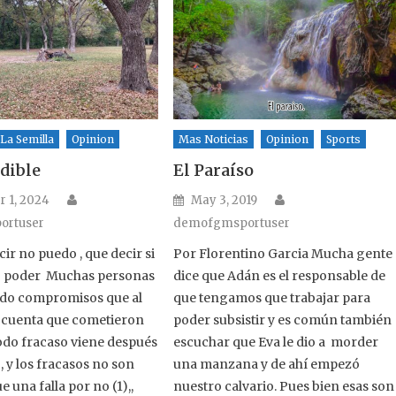
La Semilla
Opinion
Mas Noticias
Opinion
Sports
dible
El Paraíso
Author
Author
n
Posted on
 1, 2024
May 3, 2019
ortuser
demofgmsportuser
ir no puedo , que decir si
Por Florentino Garcia Mucha gente
no poder Muchas personas
dice que Adán es el responsable de
ado compromisos que al
que tengamos que trabajar para
n cuenta que cometieron
poder subsistir y es común también
do fracaso viene después
escuchar que Eva le dio a morder
, y los fracasos no son
una manzana y de ahí empezó
e una falla por no (1),,
nuestro calvario. Pues bien esas son