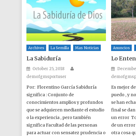
Archives
La Semilla
Mas Noticias
Anuncios
La Sabiduría
Lo Enten
Author
Posted on
Posted o
October 25, 2018
December
demofgmsportuser
demofgmsp
Por: Florentino García Sabiduría
Es mejor dec
significa : Conjunto de
puedo , y 
conocimientos amplios y profundos
se han ech
que se adquieren mediante el estudio
final se da
o la experiencia , pero también
un error To
significa Facultad de las personas
de un error 
para actuar con sensatez prudencia o
otra cosa qu