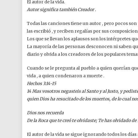
El autor de la vida.
Autor significa también Creador .
Todas las canciones tiene un autor , pero pocos so
las escribió , y reciben regalías por sus composici
Los que se llevan los aplausos son los intérpretes q
La mayoría de las personas desconocen ni saben quie
diario y olvida a los creadores de los populares tema
Cuando se le pregunta al pueblo a quien querían que 
vida , a quien condenaron a muerte .
Hechos 3:14-15
14 Mas vosotros negasteis al Santo y al Justo, y pedist
quien Dios ha resucitado de los muertos, de lo cual no
Dios nos recuerda
De la Roca que te creó te olvidaste; Te has olvidado de
El autor de la vida se sigue ignorando todos los dí