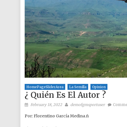
HomePageSliderArea
La Semilla
Opinion
¿ Quién Es El Autor ?
Posted on
Author
February 18, 2022
demofgmsportuser
Comme
Por: Florentino García Medina.ñ