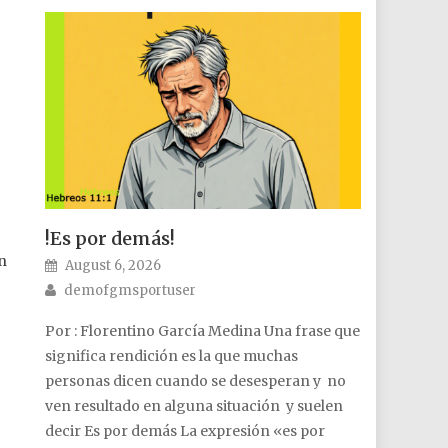
!Es por demás!
n
Posted on
August 6, 2026
Author
demofgmsportuser
Por : Florentino García Medina Una frase que
significa rendición es la que muchas
personas dicen cuando se desesperan y no
ven resultado en alguna situación y suelen
decir Es por demás La expresión «es por