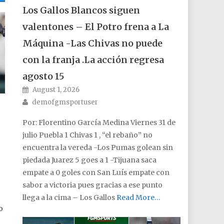
Los Gallos Blancos siguen
valentones – El Potro frena a La
Máquina -Las Chivas no puede
con la franja .La acción regresa
agosto 15
Posted on
August 1, 2026
Author
demofgmsportuser
Por: Florentino García Medina Viernes 31 de
julio Puebla 1 Chivas 1 , “el rebaño” no
encuentra la vereda -Los Pumas golean sin
piedada Juarez 5 goes a 1 -Tijuana saca
empate a 0 goles con San Luís empate con
sabor a victoria pues gracias a ese punto
llega a la cima – Los Gallos
Read More…
o