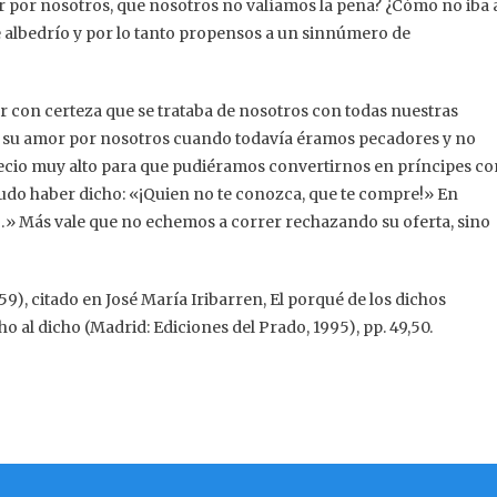
 por nosotros, que nosotros no valíamos la pena? ¿Cómo no iba 
e albedrío y por lo tanto propensos a un sinnúmero de
 con certeza que se trataba de nosotros con todas nuestras
ró su amor por nosotros cuando todavía éramos pecadores y no
cio muy alto para que pudiéramos convertirnos en príncipes co
 pudo haber dicho: «¡Quien no te conozca, que te compre!» En
.» Más vale que no echemos a correr rechazando su oferta, sino
9), citado en José María Iribarren, El porqué de los dichos
o al dicho (Madrid: Ediciones del Prado, 1995), pp. 49,50.