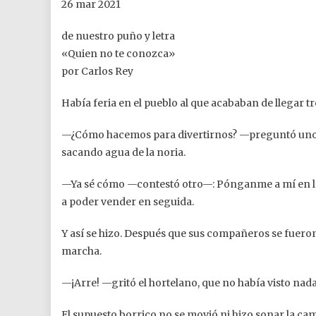
26 mar 2021
de nuestro puño y letra
«Quien no te conozca»
por Carlos Rey
Había feria en el pueblo al que acababan de llegar t
—¿Cómo hacemos para divertirnos? —preguntó uno de
sacando agua de la noria.
—Ya sé cómo —contestó otro—: Pónganme a mí en la n
a poder vender en seguida.
Y así se hizo. Después que sus compañeros se fueron
marcha.
—¡Arre! —gritó el hortelano, que no había visto nada
El supuesto borrico no se movió ni hizo sonar la camp