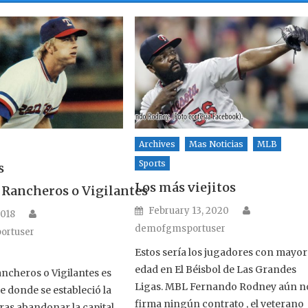
Archives
Mas Noticias
MLB
Sports
s
Los más viejitos
 Rancheros o Vigilantes
Author
Posted on
February 13, 2020
Author
n
2018
demofgmsportuser
ortuser
Estos sería los jugadores con mayor
edad en El Béisbol de Las Grandes
ncheros o Vigilantes es
Ligas. MBL Fernando Rodney aún n
e donde se estableció la
firma ningún contrato , el veterano
tras abandonar la capital