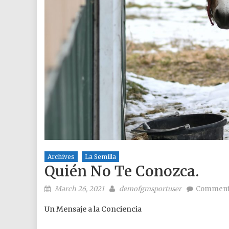
Archives
La Semilla
Quién No Te Conozca.
Posted on
Author
March 26, 2021
demofgmsportuser
Comment
Un Mensaje a la Conciencia