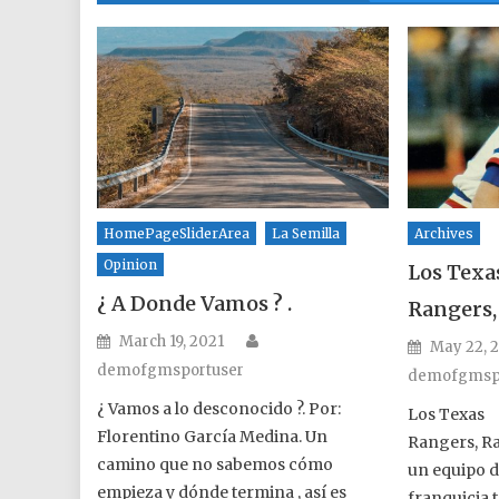
HomePageSliderArea
La Semilla
Archives
Opinion
Los Texa
¿ A Donde Vamos ? .
Rangers,
Author
Posted on
March 19, 2021
Posted o
May 22, 
demofgmsportuser
demofgmsp
¿ Vamos a lo desconocido ?. Por:
Los Texas
Florentino García Medina. Un
Rangers, Ra
camino que no sabemos cómo
un equipo d
empieza y dónde termina , así es
franquicia 