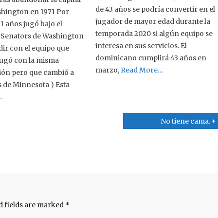
de 43 años se podría convertir en el
shington en 1971 Por
jugador de mayor edad durante la
1 años jugó bajo el
temporada 2020 si algún equipo se
Senators de Washington
interesa en sus servicios. El
ir con el equipo que
dominicano cumplirá 43 años en
jugó con la misma
marzo,
Read More…
ón pero que cambió a
s de Minnesota ) Esta
…
No tiene cama.
d fields are marked
*