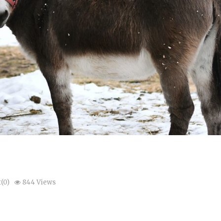
(0)
844 Views