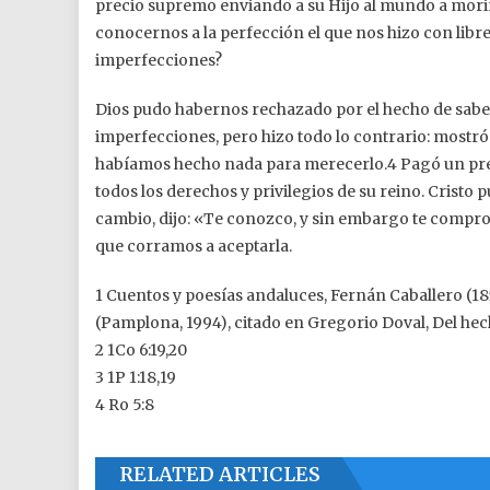
precio supremo enviando a su Hijo al mundo a morir
conocernos a la perfección el que nos hizo con libr
imperfecciones?
Dios pudo habernos rechazado por el hecho de saber
imperfecciones, pero hizo todo lo contrario: most
habíamos hecho nada para merecerlo.4 Pagó un pre
todos los derechos y privilegios de su reino. Cristo
cambio, dijo: «Te conozco, y sin embargo te compro
que corramos a aceptarla.
1 Cuentos y poesías andaluces, Fernán Caballero (185
(Pamplona, 1994), citado en Gregorio Doval, Del hech
2 1Co 6:19,20
3 1P 1:18,19
4 Ro 5:8
RELATED ARTICLES