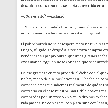
descubrir que su borrico se había convertido en un
—¿Qué es esto? —exclamó.
—Mi amo —respondió el joven—, unas pícaras brujas 
encantamiento, y he vuelto a mi estado original.
El pobre hortelano se desesperó, pero no tuvo más re
Luego, afligido, se dirigió a la feria para comprar o
vender era su propio burro, que unos gitanos acaba
exclamando: “¡Quien no te conozca, que te compre!
De ese gracioso cuento procede el dicho con el qu
no hay modo de que nos lo vendan. El hecho de cono
conviene o porque sabemos realmente de qué se trata
contrario en el caso nuestro. San Pablo nos enseñ
comprados por un precio.2 Y San Pedro nos explica 
vida pasada, no con oro ni con plata, sino con la sa