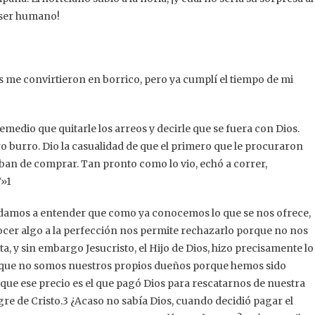
 ser humano!
me convirtieron en borrico, pero ya cumplí el tiempo de mi
medio que quitarle los arreos y decirle que se fuera con Dios.
tro burro. Dio la casualidad de que el primero que le procuraron
ban de comprar. Tan pronto como lo vio, echó a correr,
”»1
e damos a entender que como ya conocemos lo que se nos ofrece,
cer algo a la perfección nos permite rechazarlo porque no nos
, y sin embargo Jesucristo, el Hijo de Dios, hizo precisamente lo
a que no somos nuestros propios dueños porque hemos sido
que ese precio es el que pagó Dios para rescatarnos de nuestra
ngre de Cristo.3 ¿Acaso no sabía Dios, cuando decidió pagar el