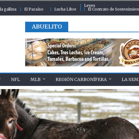
Leyes
la gallina
El Paraíso
Lucha Libre
El Contrato de Sostenimien
ABUELITO
NFL
MLB
REGIÓN CARBONÍFERA
LA SEM