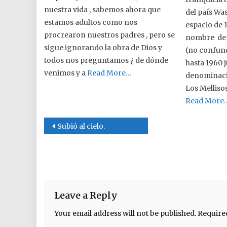
nuestra vida , sabemos ahora que
del país Wa
estamos adultos como nos
espacio de 1
procrearon nuestros padres , pero se
nombre de 
sigue ignorando la obra de Dios y
(no confund
todos nos preguntamos ¿ de dónde
hasta 1960 
venimos y a
Read More…
denominaci
Los Melliso
Read More
Post navigation
Subió al cielo.
Leave a Reply
Your email address will not be published.
Require