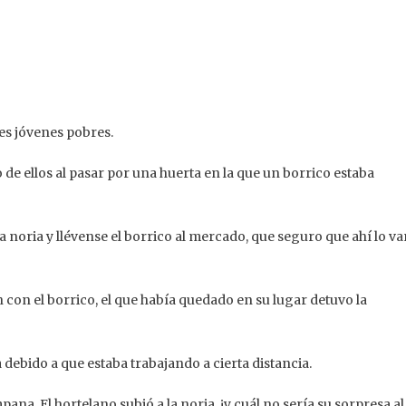
res jóvenes pobres.
 ellos al pasar por una huerta en la que un borrico estaba
oria y llévense el borrico al mercado, que seguro que ahí lo va
 con el borrico, el que había quedado en su lugar detuvo la
 debido a que estaba trabajando a cierta distancia.
ana. El hortelano subió a la noria, ¡y cuál no sería su sorpresa al