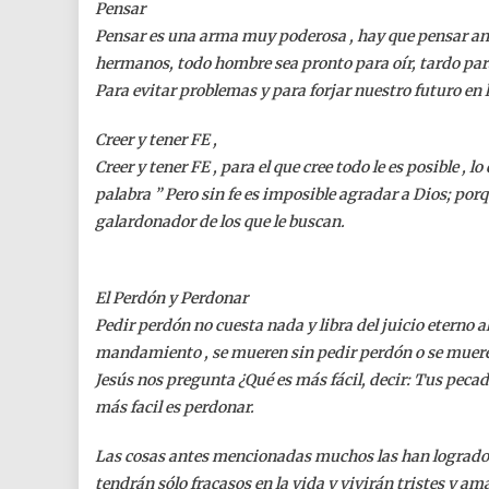
Pensar
Pensar es una arma muy poderosa , hay que pensar ant
hermanos, todo hombre sea pronto para oír, tardo para
Para evitar problemas y para forjar nuestro futuro en
Creer y tener FE ,
Creer y tener FE , para el que cree todo le es posible , l
palabra ” Pero sin fe es imposible agradar a Dios; porqu
galardonador de los que le buscan.
El Perdón y Perdonar
Pedir perdón no cuesta nada y libra del juicio eterno 
mandamiento , se mueren sin pedir perdón o se muere
Jesús nos pregunta ¿Qué es más fácil, decir: Tus peca
más facil es perdonar.
Las cosas antes mencionadas muchos las han logrado ,
tendrán sólo fracasos en la vida y vivirán tristes y am