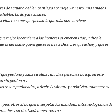
es de actuar o hablar .Santiago aconseja :Por esto, mis amados
 hablar, tardo para airarse;
 la vida tenemos que pensar lo que más nos conviene
o que mejor le conviene a los hombres es creer en Dios , ” dice la
e es necesario que el que se acerca a Dios crea que le hay, y que es
al que perdona y sana su alma , muchas personas no logran este
n sin perdonar .
dos te son perdonados, o decir: Levántate y anda?.Naturalmente es
 pero otros al no querer respetar los mandamientos no logran nada
argados y su final será muerte eterna .