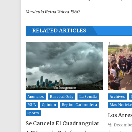
Versículo Reina Valera 1960.
RELATED ARTICLES
Anuncios
Baseball Only
La Semilla
Archives
MLB
Opinion
Region Carbonifera
Mas Noticia
Sports
Los Arre
Se Cancela El Cuadrangular
Posted o
December