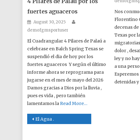
4 Pilares de Palaú por los
demofgmsp
fuertes aguaceros
Nos conmue
Florentino 
Author
Posted on
August 30, 2025
decenas de 
demofgmsportuser
Texas por l
El Cuadrangular 4 Pilares de Palaú a
migratorias
celebrase en Balch Spring Texas se
dolor , des
suspendió el dia de hoy por los
ley y no hay
fuertes aguaceros Y según el último
a una person
informe ahora se reprograma para
Esperemos 
jugarse en el mes de mayo del 2026
detenidas y
Damos gracias a Dios por la lluvia ,
pues es vida , pero también
lamentamos la
Read More…
Post navigation
El Agua .