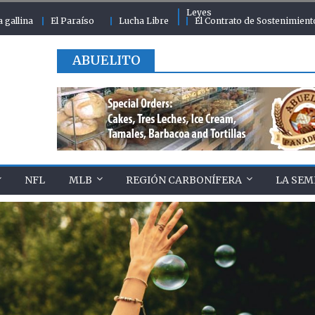
Leyes
a gallina
El Paraíso
Lucha Libre
El Contrato de Sostenimient
ABUELITO
NFL
MLB
REGIÓN CARBONÍFERA
LA SEM