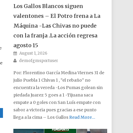
Los Gallos Blancos siguen
valentones – El Potro frena a La
Máquina -Las Chivas no puede
con la franja .La acción regresa
agosto 15
e
Posted on
August 1, 2026
Author
demofgmsportuser
se
Por: Florentino García Medina Viernes 31 de
julio Puebla 1 Chivas 1 , “el rebaño” no
encuentra la vereda -Los Pumas golean sin
piedada Juarez 5 goes a 1 -Tijuana saca
empate a 0 goles con San Luís empate con
sabor a victoria pues gracias a ese punto
llega a la cima – Los Gallos
Read More…