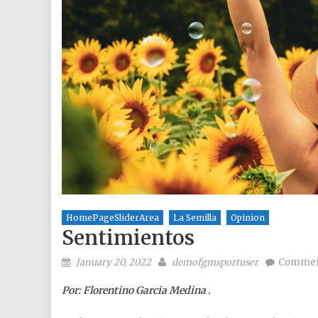
HomePageSliderArea
La Semilla
Opinion
Sentimientos
Posted on
Author
January 20, 2022
demofgmsportuser
Commen
Por: Florentino Garcia Medina .