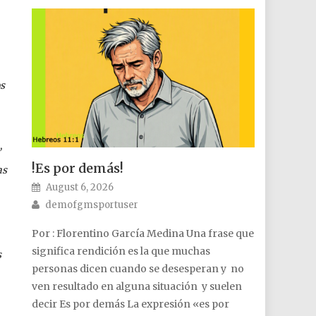
os
”
!Es por demás!
as
Posted on
August 6, 2026
Author
demofgmsportuser
Por : Florentino García Medina Una frase que
significa rendición es la que muchas
s
personas dicen cuando se desesperan y no
ven resultado en alguna situación y suelen
decir Es por demás La expresión «es por