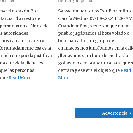
ortuser
demofgmsportuser
ve el corazón Por
Salvación por todos Por Florentino
Garcia El arresto de
García Medina 07-08-2024 11.00 AM
personas en el Norte de
Cuando niños ,recuerdo que en mi
as autoridades
pueblo jugábamos al bote volado o
 nos causan tristeza y
bote pateado , un grupo de
afortunadamente esa es la
chamacos nos juntábamos en la call
 nada que pueda justificar
, llenavamos un bote de piedras lo
a que viola dicha ley .
golpeamos en la abertura para que 
que las personas
cerrara y ese era el objeto que
Read
 que
Read More…
More…
Advertencia.