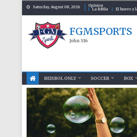
Skip to content
Opinion
Saturday, August 08, 2026
La Biblia
El huevo y l
FGMSPORTS
John 3:16
BEISBOL ONLY
SOCCER
BOX