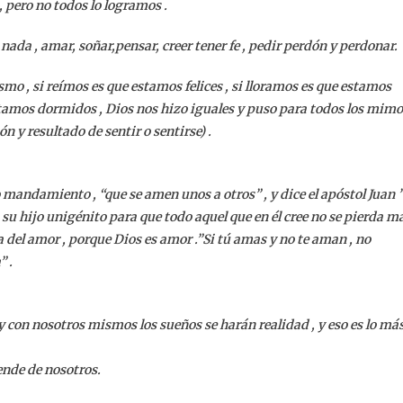
pero no todos lo logramos .
nada , amar, soñar,pensar, creer tener fe , pedir perdón y perdonar.
mo , si reímos es que estamos felices , si lloramos es que estamos
tamos dormidos , Dios nos hizo iguales y puso para todos los mim
n y resultado de sentir o sentirse) .
 mandamiento , “que se amen unos a otros” , y dice el apóstol Juan 
u hijo unigénito para que todo aquel que en él cree no se pierda m
 del amor , porque Dios es amor .”Si tú amas y no te aman , no
” .
 con nosotros mismos los sueños se harán realidad , y eso es lo má
ende de nosotros.