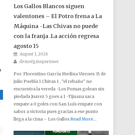
Los Gallos Blancos siguen
valentones – El Potro frena a La
Máquina -Las Chivas no puede
con la franja .La acción regresa
agosto 15
Posted on
August 1, 2026
Author
demofgmsportuser
a
Por: Florentino García Medina Viernes 31 de
julio Puebla 1 Chivas 1 , “el rebaño” no
encuentra la vereda -Los Pumas golean sin
piedada Juarez 5 goes a 1 -Tijuana saca
empate a 0 goles con San Luís empate con
sabor a victoria pues gracias a ese punto
llega a la cima – Los Gallos
Read More…