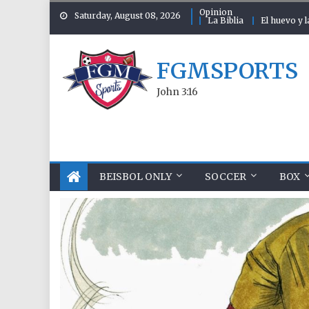
Skip to content
Opinion
Saturday, August 08, 2026
La Biblia
El huevo y l
FGMSPORTS
John 3:16
BEISBOL ONLY
SOCCER
BOX