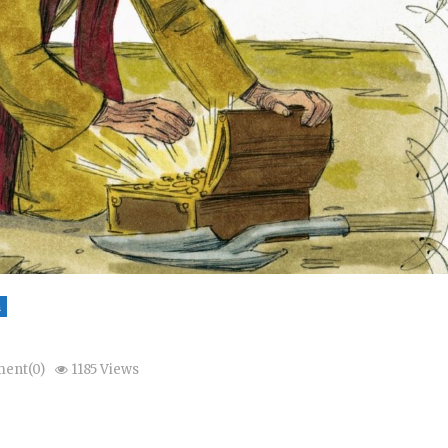
n
ent(0)
1185 Views