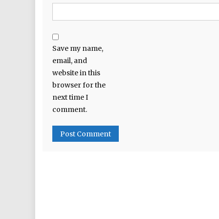
Save my name,
email, and
website in this
browser for the
next time I
comment.