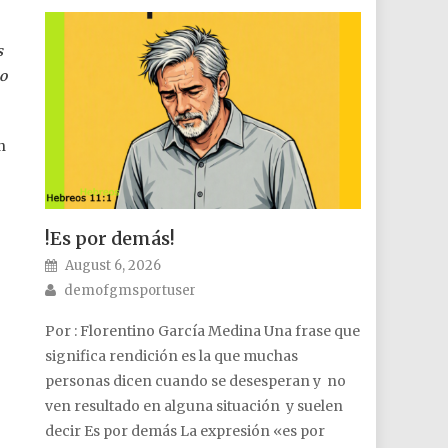
s
to
n
!Es por demás!
Posted on
August 6, 2026
Author
demofgmsportuser
Por : Florentino García Medina Una frase que
significa rendición es la que muchas
personas dicen cuando se desesperan y no
ven resultado en alguna situación y suelen
decir Es por demás La expresión «es por