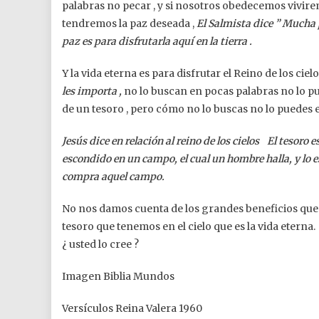
palabras no pecar , y si nosotros obedecemos vivirem
tendremos la paz deseada ,
El Salmista dice ” Mucha p
paz es para disfrutarla aquí en la tierra .
Y la vida eterna es para disfrutar el Reino de los ciel
les importa ,
no lo buscan en pocas palabras no lo p
de un tesoro , pero cómo no lo buscas no lo puedes 
Jesús dice en relación al reino de los cielos El tesoro
escondido en un campo, el cual un hombre halla, y lo e
compra aquel campo.
No nos damos cuenta de los grandes beneficios que 
tesoro que tenemos en el cielo que es la vida eterna.
¿ usted lo cree ?
Imagen Biblia Mundos
Versículos Reina Valera 1960