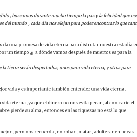
dido , buscamos durante mucho tiempo la paz y la felicidad que no
res del mundo , cada día nos alejan para poder encontrar lo que tan
os da una promesa de vida eterna para disfrutar nuestra estadía e
or un tiempo ,¡¡ a dónde vamos después de muertos es para la
 la tierra serán despertados, unos para vida eterna, y otros para
jor vida y es importante también entender una vida eterna .
a vida eterna , ya que el dinero no nos evita pecar , al contrario el
bre pierde su alma , entonces en las riquezas no está lo que
ejor , pero nos recuerda , no robar , matar , adulterar en pocas