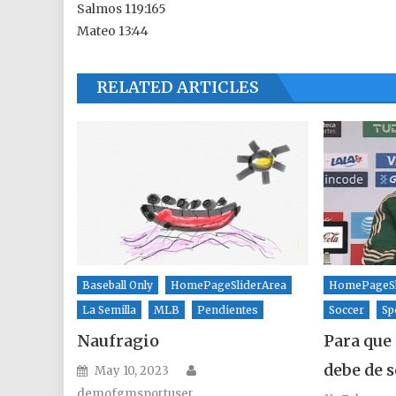
Salmos 119:165
Mateo 13:44
RELATED ARTICLES
Baseball Only
HomePageSliderArea
HomePageSl
La Semilla
MLB
Pendientes
Soccer
Sp
Naufragio
Para que 
Author
debe de 
Posted on
May 10, 2023
demofgmsportuser