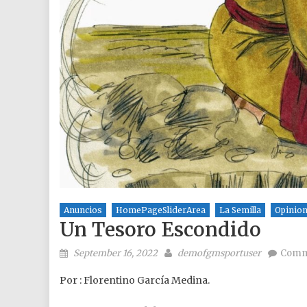
Anuncios
HomePageSliderArea
La Semilla
Opinio
Un Tesoro Escondido
Posted on
Author
September 16, 2022
demofgmsportuser
Comm
Por : Florentino García Medina.