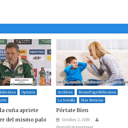
iderArea
Opinion
Archives
HomePageSliderArea
orts
La Semilla
Mas Noticias
la cuña apriete
Pórtate Bien
ser del mismo palo
Author
Posted on
October 2, 2019
demofgmsportuser