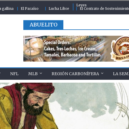
Leyes
a gallina
El Paraíso
Lucha Libre
El Contrato de Sostenimient
ABUELITO
NFL
MLB
REGIÓN CARBONÍFERA
LA SEM