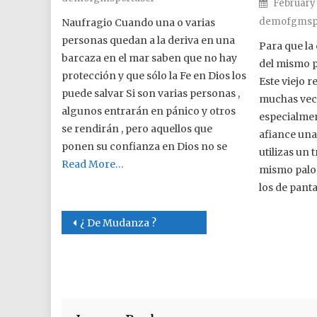
Posted o
February 
demofgmsp
Naufragio Cuando una o varias
personas quedan a la deriva en una
Para que la
barcaza en el mar saben que no hay
del mismo p
protección y que sólo la Fe en Dios los
Este viejo 
puede salvar Si son varias personas ,
muchas veces
algunos entrarán en pánico y otros
especialmen
se rendirán , pero aquellos que
afiance una
ponen su confianza en Dios no se
utilizas un
Read More…
mismo palo.
los de pant
Post navigation
¿ De Mudanza ?