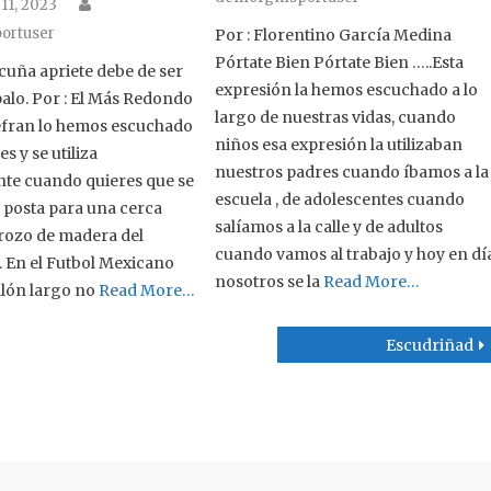
Author
n
11, 2023
ortuser
Por : Florentino García Medina
Pórtate Bien Pórtate Bien …..Esta
 cuña apriete debe de ser
expresión la hemos escuchado a lo
alo. Por : El Más Redondo
largo de nuestras vidas, cuando
refran lo hemos escuchado
niños esa expresión la utilizaban
 y se utiliza
nuestros padres cuando íbamos a la
te cuando quieres que se
escuela , de adolescentes cuando
 posta para una cerca
salíamos a la calle y de adultos
 trozo de madera del
cuando vamos al trabajo y hoy en dí
 En el Futbol Mexicano
nosotros se la
Read More…
alón largo no
Read More…
Escudriñad